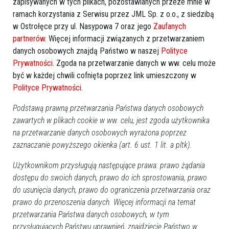
zapisywanych w tych plikach, pozostawianych przeze mnie w
Kalendarz imprez
ramach korzystania z Serwisu przez JML Sp. z o.o., z siedzibą
w Ostrołęce przy ul. Nasypowa 7 oraz jego
Zaufanych
sierpień 2026
partnerów
. Więcej informacji związanych z przetwarzaniem
Pn
Wt
Śr
Cz
Pt
So
Nd
danych osobowych znajdą Państwo w naszej
Polityce
27
28
29
30
31
1
2
Prywatności
. Zgoda na przetwarzanie danych w ww. celu może
być w każdej chwili cofnięta poprzez link umieszczony w
3
4
5
6
7
8
9
Polityce Prywatności
.
10
11
12
13
14
15
16
17
18
19
20
21
22
23
Podstawą prawną przetwarzania Państwa danych osobowych
zawartych w plikach cookie w ww. celu, jest zgoda użytkownika
24
25
26
27
28
29
30
na przetwarzanie danych osobowych wyrażona poprzez
31
1
2
3
4
5
6
zaznaczanie powyższego okienka (art. 6 ust. 1 lit. a pltk).
Dzisiaj:
Użytkownikom przysługują następujące prawa: prawo żądania
Imprezy, Bale, Dancingi
dostępu do swoich danych, prawo do ich sprostowania, prawo
Zabawa odpustowa w Brodowych Łąkach
20:00
do usunięcia danych, prawo do ograniczenia przetwarzania oraz
Wydarzenia
prawo do przenoszenia danych. Więcej informacji na temat
Dionizje 2026
przetwarzania Państwa danych osobowych, w tym
17:30
Rajd rowerowy pamięci marynarzy i ułanów
przysługujących Państwu uprawnień, znajdziecie Państwo w
10:00