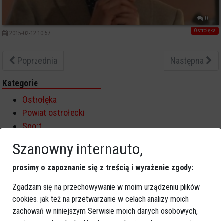
0
Ostrołęka
2015-02-12 10:57
Poprzednia
Następna
Kategorie
Ostrołęka
Powiat ostrołecki
Sport
Balujemy
Szanowny internauto,
Region
Polska
prosimy o zapoznanie się z treścią i wyrażenie zgody:
Budujemy
Zgadzam się na przechowywanie w moim urządzeniu plików
Kościół i społeczeństwo
cookies, jak też na przetwarzanie w celach analizy moich
TV Ostrołęka
zachowań w niniejszym Serwisie moich danych osobowych,