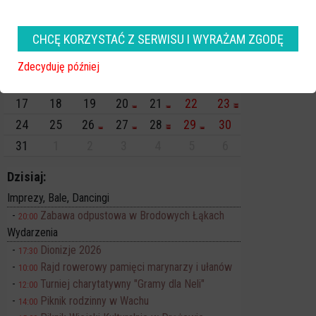
Pn
Wt
Śr
Cz
Pt
So
Nd
CHCĘ KORZYSTAĆ Z SERWISU I WYRAŻAM ZGODĘ
27
28
29
30
31
1
2
3
4
5
6
7
8
9
Zdecyduję później
10
11
12
13
14
15
16
17
18
19
20
21
22
23
24
25
26
27
28
29
30
31
1
2
3
4
5
6
Dzisiaj:
Imprezy, Bale, Dancingi
Zabawa odpustowa w Brodowych Łąkach
20:00
Wydarzenia
Dionizje 2026
17:30
Rajd rowerowy pamięci marynarzy i ułanów
10:00
Turniej charytatywny "Gramy dla Neli"
12:00
Piknik rodzinny w Wachu
14:00