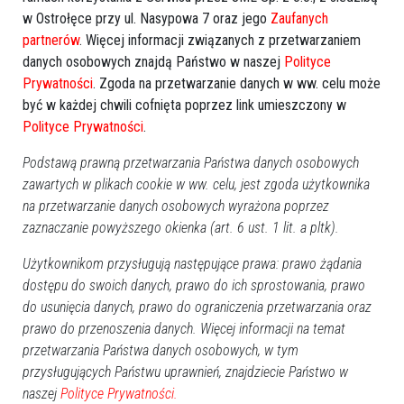
w Ostrołęce przy ul. Nasypowa 7 oraz jego
Zaufanych
partnerów
. Więcej informacji związanych z przetwarzaniem
Poprzednia
Następna
danych osobowych znajdą Państwo w naszej
Polityce
Prywatności
. Zgoda na przetwarzanie danych w ww. celu może
Kategorie
być w każdej chwili cofnięta poprzez link umieszczony w
Ostrołęka
Polityce Prywatności
.
Powiat ostrołecki
Podstawą prawną przetwarzania Państwa danych osobowych
Sport
zawartych w plikach cookie w ww. celu, jest zgoda użytkownika
Balujemy
na przetwarzanie danych osobowych wyrażona poprzez
Region
zaznaczanie powyższego okienka (art. 6 ust. 1 lit. a pltk).
Polska
Użytkownikom przysługują następujące prawa: prawo żądania
Budujemy
dostępu do swoich danych, prawo do ich sprostowania, prawo
Kościół i społeczeństwo
do usunięcia danych, prawo do ograniczenia przetwarzania oraz
TV Ostrołęka
prawo do przenoszenia danych. Więcej informacji na temat
przetwarzania Państwa danych osobowych, w tym
Kalendarz imprez
przysługujących Państwu uprawnień, znajdziecie Państwo w
naszej
Polityce Prywatności.
sierpień 2026