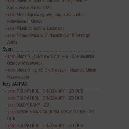
Piknik Wiejski Kulturalnie w Drężewie –
15:00
Kurpiowskie Smaki 2026
Mecz ligi okręgowej Kurpik Kadzidło -
15:00
Mławianka II Mława
Piknik sołecki w Laskowcu
15:00
Potańcówka w Durlasach dla 18-letniego
16:00
Antka
Sport
Mecz V ligi Narew Ostrołęka - Ożarowianka
12:00
Ożarów Mazowiecki
Mecz III ligi KS CK Troszyn - Mazovia Mińsk
13:00
Mazowiecki
Kino JANTAR
PSI PATROL I DINOZAURY - 2D DUB
14:00
PSI PATROL I DINOZAURY - 2D DUB
16:00
ODZYSKANY - 2D
16:15
SPIDER-MAN CAŁKIEM NOWY DZIEŃ - 2D
17:50
DUB
PSI PATROL I DINOZAURY - 2D DUB
18:00