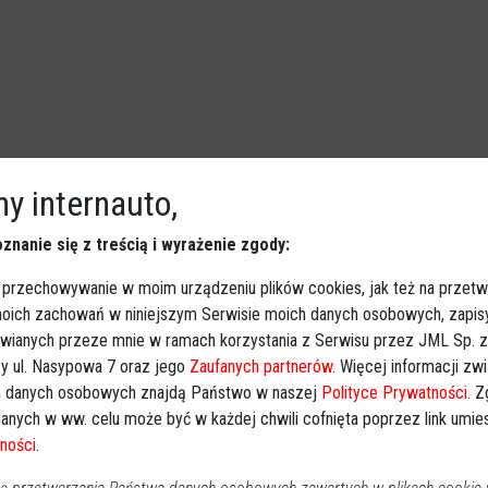
y internauto,
NĘ” na półmetku! [ZDJĘCIA]
znanie się z treścią i wyrażenie zgody:
Powiat ostrołecki
2026-07-31 11:11
 przechowywanie w moim urządzeniu plików cookies, jak też na przetw
Kursy zawodowe, specjalistyczne wsparcie
 moich zachowań w niniejszym Serwisie moich danych osobowych, zapi
terapeutyczne, nowy sprzęt komputerowy dla młodzieży
awianych przeze mnie w ramach korzystania z Serwisu przez JML Sp. z o
oraz wyjazdy pełne atrakcji. Uczestniczki i uczestnicy
y ul. Nasypowa 7 oraz jego
Zaufanych partnerów
. Więcej informacji zw
projektu „INWESTUJ W RODZINĘ” mają za sobą wyjątkowo
 danych osobowych znajdą Państwo w naszej
Polityce Prywatności
. 
intensywne i owocne miesiące. Organizatorzy
anych w ww. celu może być w każdej chwili cofnięta poprzez link umi
podsumowali dotychczasowe efekty działań
ności
.
skierowanych do mieszkańców powiatu ostrołęckiego, a