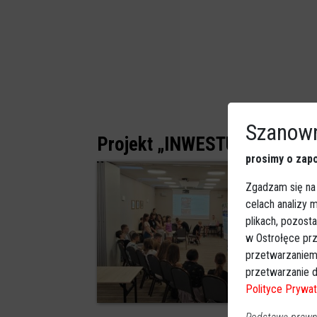
Szanown
Projekt „INWESTUJ W RODZI
prosimy o zapo
Zgadzam się na
celach analizy
plikach, pozost
w Ostrołęce prz
przetwarzaniem
przetwarzanie d
Polityce Prywat
0