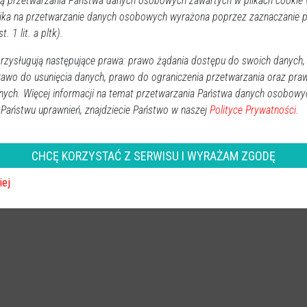
 przetwarzania Państwa danych osobowych zawartych w plikach cookie w
to dopiero...
i”. Do zdobycia nagrody finansowe
ika na przetwarzanie danych osobowych wyrażona poprzez zaznaczanie
t. 1 lit. a pltk).
zysługują następujące prawa: prawo żądania dostępu do swoich danych,
Powiat ostrołecki
2026-07-30 11:12
rawo do usunięcia danych, prawo do ograniczenia przetwarzania oraz pra
Młodzi i aktywni mieszkańcy wiejskich terenów z
nych. Więcej informacji na temat przetwarzania Państwa danych osobowy
Mazowsza mają jeszcze chwilę na to, by powalczyć o
 Państwu uprawnień, znajdziecie Państwo w naszej
Polityce Prywatności.
spore wsparcie finansowe. Właśnie trwa nabór do kolejnej
edycji konkursu „Pan i Pani we wsi zakochani”. Czasu nie
CHCĘ KORZYSTAĆ Z SERWISU I WYRAŻAM ZGODĘ
zostało jednak zbyt wiele, bo komplet dokumentów trzeba
przesłać najpóźniej do 3 sierpnia.
iej