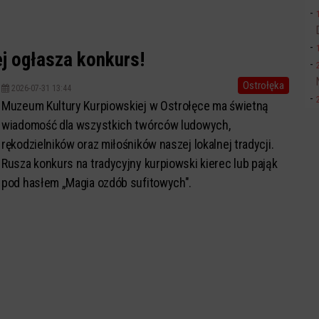
j ogłasza konkurs!
Ostrołęka
2026-07-31 13:44
Muzeum Kultury Kurpiowskiej w Ostrołęce ma świetną
wiadomość dla wszystkich twórców ludowych,
rękodzielników oraz miłośników naszej lokalnej tradycji.
Rusza konkurs na tradycyjny kurpiowski kierec lub pająk
pod hasłem „Magia ozdób sufitowych".