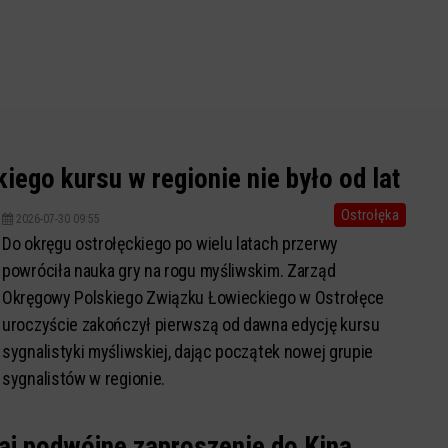
kiego kursu w regionie nie było od lat
Ostrołęka
2026-07-30 09:55
Do okręgu ostrołęckiego po wielu latach przerwy
powróciła nauka gry na rogu myśliwskim. Zarząd
Okręgowy Polskiego Związku Łowieckiego w Ostrołęce
uroczyście zakończył pierwszą od dawna edycję kursu
sygnalistyki myśliwskiej, dając początek nowej grupie
sygnalistów w regionie.
aj podwójne zaproszenie do Kina