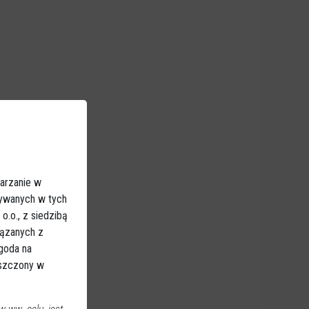
arzanie w
sywanych w tych
.o., z siedzibą
iązanych z
Zgoda na
eszczony w