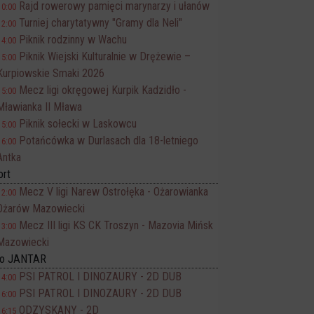
Rajd rowerowy pamięci marynarzy i ułanów
10:00
Turniej charytatywny "Gramy dla Neli"
12:00
Piknik rodzinny w Wachu
14:00
Piknik Wiejski Kulturalnie w Drężewie –
15:00
Kurpiowskie Smaki 2026
Mecz ligi okręgowej Kurpik Kadzidło -
15:00
Mławianka II Mława
Piknik sołecki w Laskowcu
15:00
Potańcówka w Durlasach dla 18-letniego
16:00
Antka
ort
Mecz V ligi Narew Ostrołęka - Ożarowianka
12:00
Ożarów Mazowiecki
Mecz III ligi KS CK Troszyn - Mazovia Mińsk
13:00
Mazowiecki
no JANTAR
PSI PATROL I DINOZAURY - 2D DUB
14:00
PSI PATROL I DINOZAURY - 2D DUB
16:00
ODZYSKANY - 2D
16:15