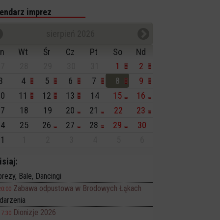
endarz imprez
sierpień 2026
n
Wt
Śr
Cz
Pt
So
Nd
7
28
29
30
31
1
2
3
4
5
6
7
8
9
0
11
12
13
14
15
16
7
18
19
20
21
22
23
4
25
26
27
28
29
30
1
1
2
3
4
5
6
isiaj:
rezy, Bale, Dancingi
Zabawa odpustowa w Brodowych Łąkach
20:00
darzenia
Dionizje 2026
17:30