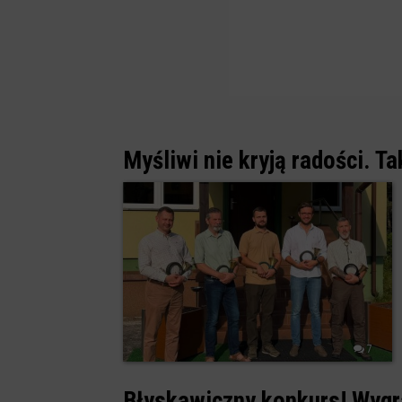
Myśliwi nie kryją radości. Ta
7
Błyskawiczny konkurs! Wygr