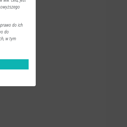
 ww. celu, jest
 powyższego
 prawo do ich
wo do
ch, w tym