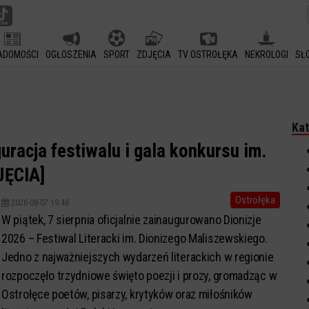
ADOMOŚCI
OGŁOSZENIA
SPORT
ZDJĘCIA
TV OSTROŁĘKA
NEKROLOGI
SŁ
Kat
uracja festiwalu i gala konkursu im.
JĘCIA]
Ostrołęka
2026-08-07 19:48
W piątek, 7 sierpnia oficjalnie zainaugurowano Dionizje
2026 – Festiwal Literacki im. Dionizego Maliszewskiego.
Jedno z najważniejszych wydarzeń literackich w regionie
rozpoczęło trzydniowe święto poezji i prozy, gromadząc w
Ostrołęce poetów, pisarzy, krytyków oraz miłośników