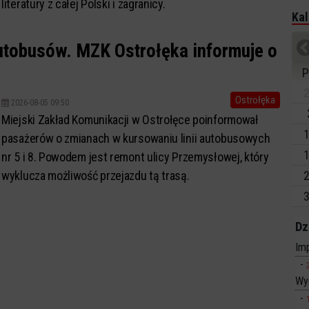
literatury z całej Polski i zagranicy.
Kal
autobusów. MZK Ostrołęka informuje o
P
2
Ostrołęka
2026-08-05 09:50
Miejski Zakład Komunikacji w Ostrołęce poinformował
1
pasażerów o zmianach w kursowaniu linii autobusowych
1
nr 5 i 8. Powodem jest remont ulicy Przemysłowej, który
wyklucza możliwość przejazdu tą trasą.
2
3
Dz
Imp
Wy