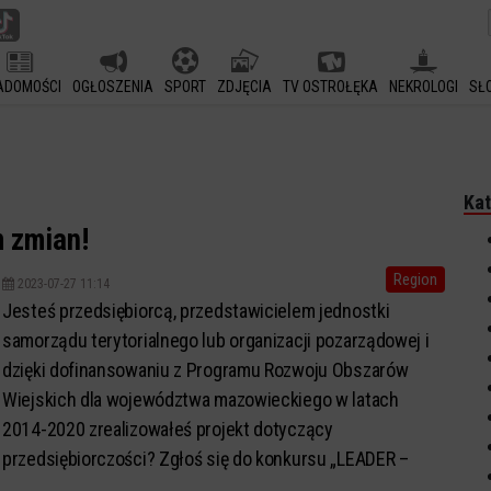
ADOMOŚCI
OGŁOSZENIA
SPORT
ZDJĘCIA
TV OSTROŁĘKA
NEKROLOGI
SŁ
Kat
 zmian!
Region
2023-07-27 11:14
Jesteś przedsiębiorcą, przedstawicielem jednostki
samorządu terytorialnego lub organizacji pozarządowej i
dzięki dofinansowaniu z Programu Rozwoju Obszarów
Wiejskich dla województwa mazowieckiego w latach
2014-2020 zrealizowałeś projekt dotyczący
przedsiębiorczości? Zgłoś się do konkursu „LEADER –
lider zmian 25 lat Samorządu Województwa Mazowiecki...