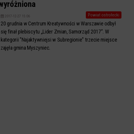
wyróżniona
Powiat ostrołecki
2017-12-27 15:06
20 grudnia w Centrum Kreatywności w Warszawie odbył
się finał plebiscytu „Lider Zmian, Samorząd 2017”. W
kategorii "Najaktywniejsi w Subregionie" trzecie miejsce
zajęła gmina Myszyniec.