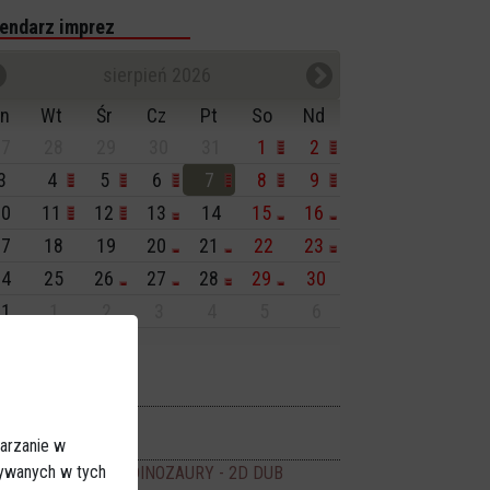
endarz imprez
sierpień 2026
n
Wt
Śr
Cz
Pt
So
Nd
7
28
29
30
31
1
2
3
4
5
6
7
8
9
0
11
12
13
14
15
16
7
18
19
20
21
22
23
4
25
26
27
28
29
30
1
1
2
3
4
5
6
isiaj:
darzenia
Dionizje 2026
17:30
arzanie w
no JANTAR
sywanych w tych
PSI PATROL I DINOZAURY - 2D DUB
16:00