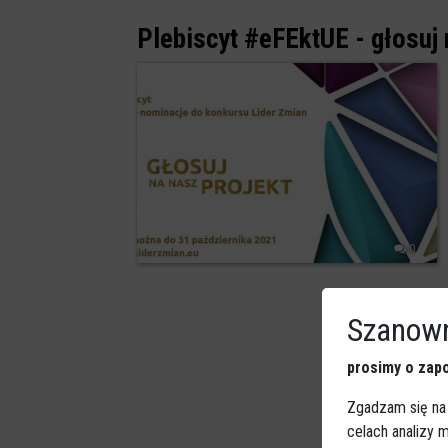
Plebiscyt #eFEktUE - głosuj
0
Szanown
prosimy o zapo
Zgadzam się na
celach analizy