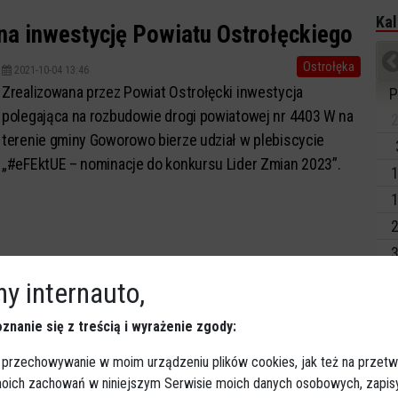
Kal
 na inwestycję Powiatu Ostrołęckiego
Ostrołęka
2021-10-04 13:46
Zrealizowana przez Powiat Ostrołęcki inwestycja
P
polegająca na rozbudowie drogi powiatowej nr 4403 W na
2
terenie gminy Goworowo bierze udział w plebiscycie
„#eFEktUE – nominacje do konkursu Lider Zmian 2023”.
1
1
2
3
y internauto,
Dz
Wy
znanie się z treścią i wyrażenie zgody:
 przechowywanie w moim urządzeniu plików cookies, jak też na przetw
Ki
 moich zachowań w niniejszym Serwisie moich danych osobowych, zapi