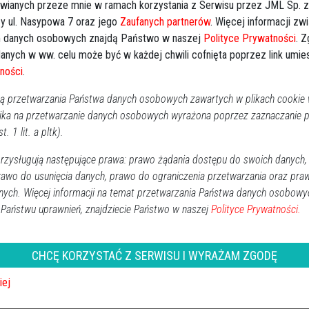
awianych przeze mnie w ramach korzystania z Serwisu przez JML Sp. z o
y ul. Nasypowa 7 oraz jego
Zaufanych partnerów
. Więcej informacji zw
 danych osobowych znajdą Państwo w naszej
Polityce Prywatności
. 
anych w ww. celu może być w każdej chwili cofnięta poprzez link umi
ności
.
 przetwarzania Państwa danych osobowych zawartych w plikach cookie w
wyróżnionych samorząd powiatu,
ika na przetwarzanie danych osobowych wyrażona poprzez zaznaczanie
 Drabina Rozwoju [ZDJĘCIA]
t. 1 lit. a pltk).
Powiat ostrołecki
zysługują następujące prawa: prawo żądania dostępu do swoich danych,
2019-10-21 10:00
rawo do usunięcia danych, prawo do ograniczenia przetwarzania oraz pra
10. Forum Rozwoju Mazowsze przyznało wyróżnienia Lider
nych. Więcej informacji na temat przetwarzania Państwa danych osobowy
Zmian 2019. Wśród wyróżnionych znalazły się m.in.
 Państwu uprawnień, znajdziecie Państwo w naszej
Polityce Prywatności.
samorząd powiatu ostrołęckiego, gmina Myszyniec oraz
Fundacja Drabina Rozwoju. Organizatorem konkursu, pod
patronatem marszałka Adama Struzika, była Mazowiecka
CHCĘ KORZYSTAĆ Z SERWISU I WYRAŻAM ZGODĘ
Jednostka Wdrażania Programów Unijnych.
iej