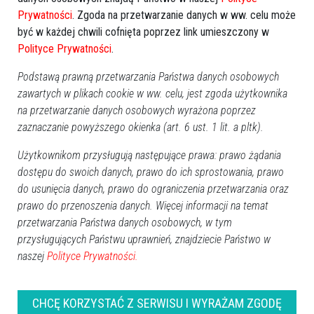
sierpień 2026
Prywatności
. Zgoda na przetwarzanie danych w ww. celu może
być w każdej chwili cofnięta poprzez link umieszczony w
Pn
Wt
Śr
Cz
Pt
So
Nd
Polityce Prywatności
.
27
28
29
30
31
1
2
Podstawą prawną przetwarzania Państwa danych osobowych
3
4
5
6
7
8
9
zawartych w plikach cookie w ww. celu, jest zgoda użytkownika
10
11
12
13
14
15
16
na przetwarzanie danych osobowych wyrażona poprzez
17
18
19
20
21
22
23
zaznaczanie powyższego okienka (art. 6 ust. 1 lit. a pltk).
24
25
26
27
28
29
30
Użytkownikom przysługują następujące prawa: prawo żądania
31
1
2
3
4
5
6
dostępu do swoich danych, prawo do ich sprostowania, prawo
do usunięcia danych, prawo do ograniczenia przetwarzania oraz
Dzisiaj:
prawo do przenoszenia danych. Więcej informacji na temat
Wydarzenia
przetwarzania Państwa danych osobowych, w tym
Dionizje 2026
17:30
przysługujących Państwu uprawnień, znajdziecie Państwo w
Biesiada Dożynkowa w Przytułach Starych
12:00
naszej
Polityce Prywatności.
Święto jagody w Łodziskach
14:00
Charytatywny Maraton Zumby w Goworowie
16:00
Sport
CHCĘ KORZYSTAĆ Z SERWISU I WYRAŻAM ZGODĘ