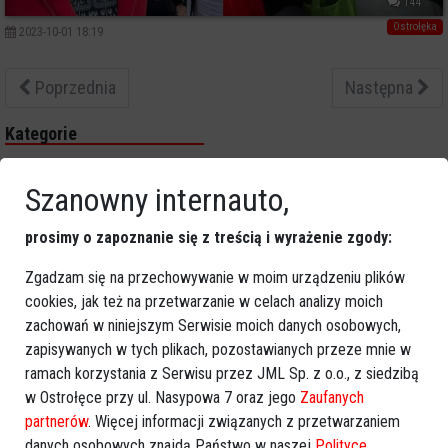
144
Ostrołęka
2023-10-01 18:19
Poprzednia
Następna
Kategorie
Ostrołęka
Szanowny internauto,
Powiat ostrołecki
Sport
prosimy o zapoznanie się z treścią i wyrażenie zgody:
Balujemy
Region
Zgadzam się na przechowywanie w moim urządzeniu plików
Polska
cookies, jak też na przetwarzanie w celach analizy moich
zachowań w niniejszym Serwisie moich danych osobowych,
Budujemy
zapisywanych w tych plikach, pozostawianych przeze mnie w
Kościół i społeczeństwo
ramach korzystania z Serwisu przez JML Sp. z o.o., z siedzibą
TV Ostrołęka
w Ostrołęce przy ul. Nasypowa 7 oraz jego
Zaufanych
Kalendarz imprez
partnerów
. Więcej informacji związanych z przetwarzaniem
danych osobowych znajdą Państwo w naszej
Polityce