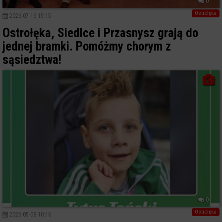
0
Ostrołęka
2026-07-16 15:15
Ostrołęka, Siedlce i Przasnysz grają do
jednej bramki. Pomóżmy chorym z
sąsiedztwa!
0
Ostrołęka
2026-05-08 10:16