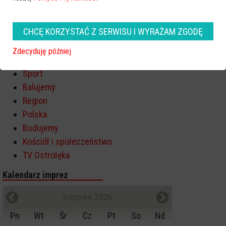
Poprzednia
Następna
Kategorie
CHCĘ KORZYSTAĆ Z SERWISU I WYRAŻAM ZGODĘ
Ostrołęka
Zdecyduję później
Powiat ostrołecki
Sport
Balujemy
Region
Polska
Budujemy
Kościół i społeczeństwo
TV Ostrołęka
Kalendarz imprez
sierpień 2026
Pn
Wt
Śr
Cz
Pt
So
Nd