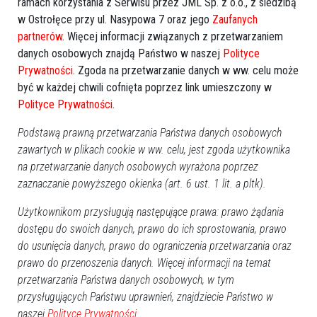
ramach korzystania z Serwisu przez JML Sp. z o.o., z siedzibą
w Ostrołęce przy ul. Nasypowa 7 oraz jego
Zaufanych
Tak pomaga Mazowsze! Żeranianki z nowym
partnerów
. Więcej informacji związanych z przetwarzaniem
wyposażeniem kuchni. "To ogromne
danych osobowych znajdą Państwo w naszej
Polityce
wsparcie"
Prywatności
. Zgoda na przetwarzanie danych w ww. celu może
być w każdej chwili cofnięta poprzez link umieszczony w
Polityce Prywatności
.
Podstawą prawną przetwarzania Państwa danych osobowych
zawartych w plikach cookie w ww. celu, jest zgoda użytkownika
na przetwarzanie danych osobowych wyrażona poprzez
zaznaczanie powyższego okienka (art. 6 ust. 1 lit. a pltk).
Użytkownikom przysługują następujące prawa: prawo żądania
dostępu do swoich danych, prawo do ich sprostowania, prawo
do usunięcia danych, prawo do ograniczenia przetwarzania oraz
prawo do przenoszenia danych. Więcej informacji na temat
0
przetwarzania Państwa danych osobowych, w tym
Powiat ostrołecki
2025-11-10 13:09
przysługujących Państwu uprawnień, znajdziecie Państwo w
naszej
Polityce Prywatności.