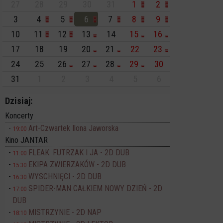
27
28
29
30
31
1
2
3
4
5
6
7
8
9
10
11
12
13
14
15
16
17
18
19
20
21
22
23
24
25
26
27
28
29
30
31
1
2
3
4
5
6
Dzisiaj:
Koncerty
Art-Czwartek Ilona Jaworska
19:00
Kino JANTAR
FLEAK. FUTRZAK I JA - 2D DUB
11:00
EKIPA ZWIERZAKÓW - 2D DUB
15:30
WYSCHNIĘCI - 2D DUB
16:30
SPIDER-MAN CAŁKIEM NOWY DZIEŃ - 2D
17:00
DUB
MISTRZYNIE - 2D NAP
18:10