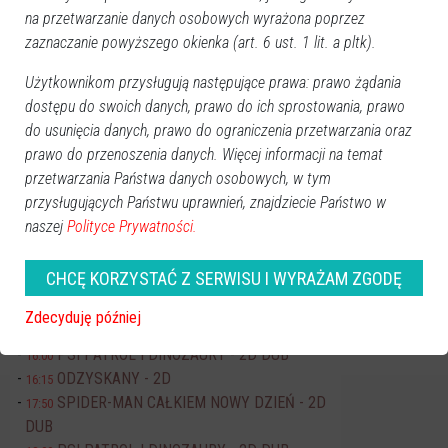
na przetwarzanie danych osobowych wyrażona poprzez
Pn
Wt
Śr
Cz
Pt
So
Nd
zaznaczanie powyższego okienka (art. 6 ust. 1 lit. a pltk).
27
28
29
30
31
1
2
Użytkownikom przysługują następujące prawa: prawo żądania
3
4
5
6
7
8
9
dostępu do swoich danych, prawo do ich sprostowania, prawo
10
11
12
13
14
15
16
do usunięcia danych, prawo do ograniczenia przetwarzania oraz
17
18
19
20
21
22
23
prawo do przenoszenia danych. Więcej informacji na temat
24
25
26
27
28
29
30
przetwarzania Państwa danych osobowych, w tym
przysługujących Państwu uprawnień, znajdziecie Państwo w
31
1
2
3
4
5
6
naszej
Polityce Prywatności.
Dzisiaj:
CHCĘ KORZYSTAĆ Z SERWISU I WYRAŻAM ZGODĘ
Wydarzenia
Dionizje 2026
17:30
Zdecyduję później
Kino JANTAR
PSI PATROL I DINOZAURY - 2D DUB
16:00
ODZYSKANY - 2D
16:15
SPIDER-MAN CAŁKIEM NOWY DZIEŃ - 2D
17:50
DUB