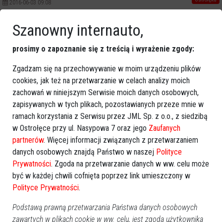
2016-06-03 09:08
Szanowny internauto,
Poprzednia
Następna
prosimy o zapoznanie się z treścią i wyrażenie zgody:
Kategorie
Ostrołęka
Zgadzam się na przechowywanie w moim urządzeniu plików
cookies, jak też na przetwarzanie w celach analizy moich
Powiat ostrołecki
zachowań w niniejszym Serwisie moich danych osobowych,
Sport
zapisywanych w tych plikach, pozostawianych przeze mnie w
Balujemy
ramach korzystania z Serwisu przez JML Sp. z o.o., z siedzibą
Region
w Ostrołęce przy ul. Nasypowa 7 oraz jego
Zaufanych
Polska
partnerów
. Więcej informacji związanych z przetwarzaniem
Budujemy
danych osobowych znajdą Państwo w naszej
Polityce
Kościół i społeczeństwo
Prywatności
. Zgoda na przetwarzanie danych w ww. celu może
TV Ostrołęka
być w każdej chwili cofnięta poprzez link umieszczony w
Polityce Prywatności
.
Kalendarz imprez
Podstawą prawną przetwarzania Państwa danych osobowych
sierpień 2026
zawartych w plikach cookie w ww. celu, jest zgoda użytkownika