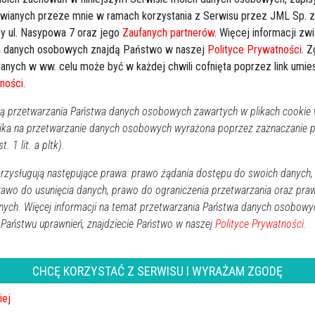
którego zazdrościć mu mogą najstarsi wyjadacze
awianych przeze mnie w ramach korzystania z Serwisu przez JML Sp. z o
Kal
wędkarskiej pasji.
y ul. Nasypowa 7 oraz jego
Zaufanych partnerów
. Więcej informacji zw
 danych osobowych znajdą Państwo w naszej
Polityce Prywatności
. 
Następna
anych w ww. celu może być w każdej chwili cofnięta poprzez link umi
P
ności
.
2
 przetwarzania Państwa danych osobowych zawartych w plikach cookie w
ika na przetwarzanie danych osobowych wyrażona poprzez zaznaczanie
1
t. 1 lit. a pltk).
1
zysługują następujące prawa: prawo żądania dostępu do swoich danych,
2
rawo do usunięcia danych, prawo do ograniczenia przetwarzania oraz pra
3
nych. Więcej informacji na temat przetwarzania Państwa danych osobowy
 Państwu uprawnień, znajdziecie Państwo w naszej
Polityce Prywatności.
Dz
Wy
CHCĘ KORZYSTAĆ Z SERWISU I WYRAŻAM ZGODĘ
Ki
iej