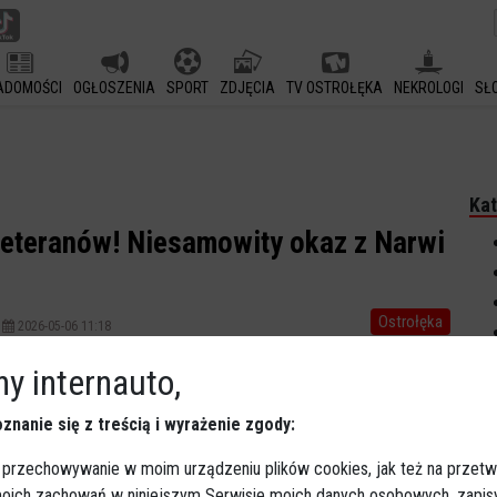
ADOMOŚCI
OGŁOSZENIA
SPORT
ZDJĘCIA
TV OSTROŁĘKA
NEKROLOGI
SŁ
Kat
eteranów! Niesamowity okaz z Narwi
Ostrołęka
2026-05-06 11:18
Młodość górą nad doświadczeniem! Ignacy, młody wędkarz
y internauto,
z ostrołęckiego koła nr 38 PZW Narew, udowodnił, że
pasja i instynkt są równie ważne, co lata spędzone nad
znanie się z treścią i wyrażenie zgody:
wodą. Podczas ostatniej wyprawy na miejski odcinek
 przechowywanie w moim urządzeniu plików cookies, jak też na przetw
Narwi wyłowił potężną, 72-centymetrową brzanę – okaz,
 moich zachowań w niniejszym Serwisie moich danych osobowych, zapi