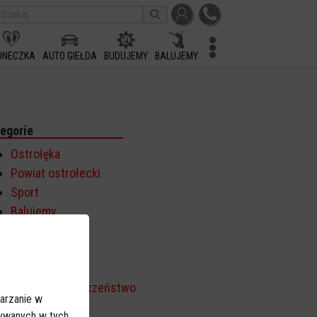
ONECZKA
AUTO GIEŁDA
BUDUJEMY
BALUJEMY
egorie
Ostrołęka
Powiat ostrołecki
Sport
Balujemy
Region
Polska
Budujemy
Kościół i społeczeństwo
arzanie w
TV Ostrołęka
sywanych w tych