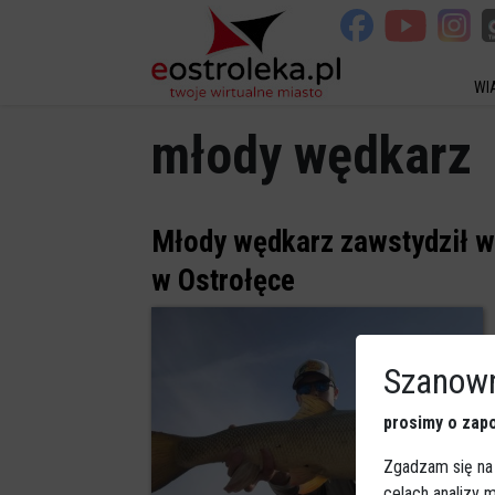
WI
młody wędkarz
Młody wędkarz zawstydził w
w Ostrołęce
Szanown
prosimy o zapo
Zgadzam się na
celach analizy