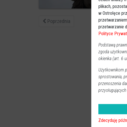
0
plikach, pozost
w Ostrołęce prz
przetwarzaniem
Poprzednia
przetwarzanie d
Polityce Prywat
Podstawą prawną
zgoda użytkown
okienka (art. 6 us
Użytkownikom pr
sprostowania, p
przenoszenia da
przysługujących
Zdecyduję późn