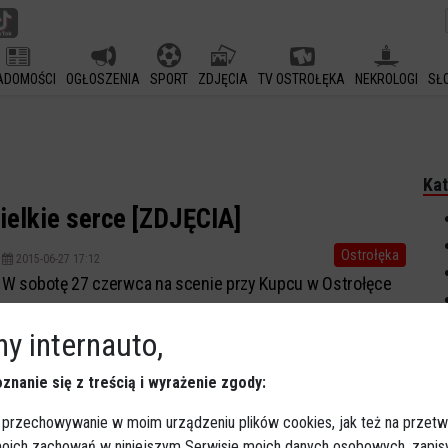
ADOMOŚCI
OGŁOSZENIA
SPORT
ZDJĘCIA
TV OSTROŁĘKA
NEKROLOGI
SŁ
Kat
ielkie serce [ZDJĘCIA]
Ostrołęka
2015-06-27 17:12
W sobotę 27 czerwca na scenie przy Kupcu w Ostrołęce
odbył się już po raz siódmy finał Motoserca, czyli
y internauto,
ogólnopolskiej akcji oddawania krwi. Projekt organizowany
jest w całej Polsce przez kluby motocyklowe, w Ostrołęce
znanie się z treścią i wyrażenie zgody:
do pomagania innym przyczynił się klub motocyklowy
Perun. Zobacz zdjęcia z imprezy!
 przechowywanie w moim urządzeniu plików cookies, jak też na przetw
 moich zachowań w niniejszym Serwisie moich danych osobowych, zapi