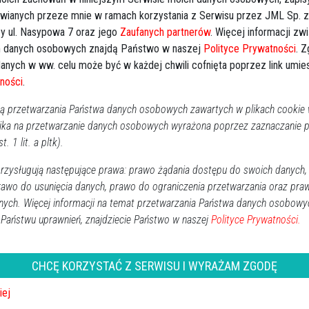
awianych przeze mnie w ramach korzystania z Serwisu przez JML Sp. z o
Kal
rania mini ścigacz [ZDJĘCIA]
y ul. Nasypowa 7 oraz jego
Zaufanych partnerów
. Więcej informacji zw
 danych osobowych znajdą Państwo w naszej
Polityce Prywatności
. 
Ostrołęka
2015-06-26 15:18
anych w ww. celu może być w każdej chwili cofnięta poprzez link umi
Już po raz siódmy w Ostrołęce odbędzie się finał
P
ności
.
ogólnopolskiej akcji Motoserce. W specjalnym ambulansie
2
z Regionalnego Centrum Krwiodawstwa i Krwiolecznictwa
 przetwarzania Państwa danych osobowych zawartych w plikach cookie w
ika na przetwarzanie danych osobowych wyrażona poprzez zaznaczanie
oddać będzie można oddać krew oraz wziąć udział w
1
t. 1 lit. a pltk).
losowaniu nagrody głównej – mino motocykla.
1
zysługują następujące prawa: prawo żądania dostępu do swoich danych,
2
rawo do usunięcia danych, prawo do ograniczenia przetwarzania oraz pra
3
nych. Więcej informacji na temat przetwarzania Państwa danych osobowy
 Państwu uprawnień, znajdziecie Państwo w naszej
Polityce Prywatności.
Dz
Wy
CHCĘ KORZYSTAĆ Z SERWISU I WYRAŻAM ZGODĘ
Ki
iej