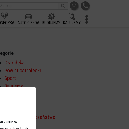
ONECZKA
AUTO GIEŁDA
BUDUJEMY
BALUJEMY
egorie
Ostrołęka
Powiat ostrołecki
Sport
Balujemy
Region
Polska
Budujemy
Kościół i społeczeństwo
arzanie w
TV Ostrołęka
sywanych w tych