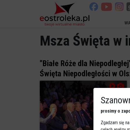
WI
Msza Święta w i
"Białe Róże dla Niepodległe
Święta Niepodległości w Ol
Szanown
prosimy o zapo
Zgadzam się na
celach analizy