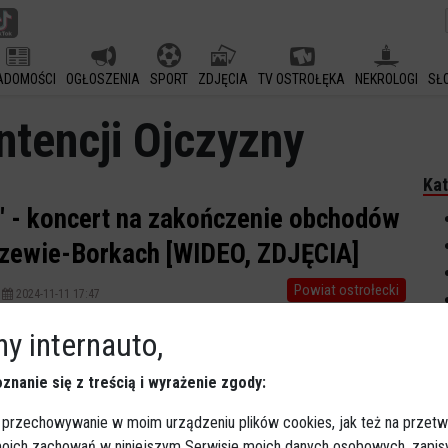
ADOMOŚCI
OGŁOSZENIA
SPORT
ZDJĘCIA
TV OSTROŁĘKA
NEKROLOGI
SŁ
ntencji Ojczyzny
Kat
j" - koncert na zakończenie obchodów
szewie-Borkach [WIDEO, ZDJĘCIA]
Powiat ostrołecki
2024-11-11 17:47
Na zakończenie obchodów Narodowego Święta
y internauto,
Niepodległości w Olszewie-Borkach odbył się koncert
"Białe Róże dla Niepodległej".
znanie się z treścią i wyrażenie zgody:
 przechowywanie w moim urządzeniu plików cookies, jak też na przetw
 moich zachowań w niniejszym Serwisie moich danych osobowych, zapi