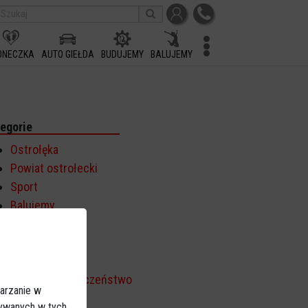
ONECZKA
AUTO GIEŁDA
BUDUJEMY
BALUJEMY
egorie
Ostrołęka
Powiat ostrołecki
Sport
Balujemy
Region
Polska
Budujemy
Kościół i społeczeństwo
arzanie w
TV Ostrołęka
sywanych w tych