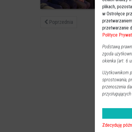
7
plikach, pozost
w Ostrołęce prz
przetwarzaniem
Poprzednia
przetwarzanie d
Polityce Prywat
Podstawą prawną
zgoda użytkown
okienka (art. 6 us
Użytkownikom pr
sprostowania, p
przenoszenia da
przysługujących
Zdecyduję późn