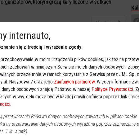
organizatorów, którym grożą kary liczone w setkach
Kal
tysięcy złotych.
Następna
y internauto,
P
2
znanie się z treścią i wyrażenie zgody:
 przechowywanie w moim urządzeniu plików cookies, jak też na przetw
1
 moich zachowań w niniejszym Serwisie moich danych osobowych, zapi
1
awianych przeze mnie w ramach korzystania z Serwisu przez JML Sp. z o
2
y ul. Nasypowa 7 oraz jego
Zaufanych partnerów
. Więcej informacji zw
3
 danych osobowych znajdą Państwo w naszej
Polityce Prywatności
. 
anych w ww. celu może być w każdej chwili cofnięta poprzez link umi
Dz
ności
.
Imp
 przetwarzania Państwa danych osobowych zawartych w plikach cookie w
ika na przetwarzanie danych osobowych wyrażona poprzez zaznaczanie
Wy
t. 1 lit. a pltk).