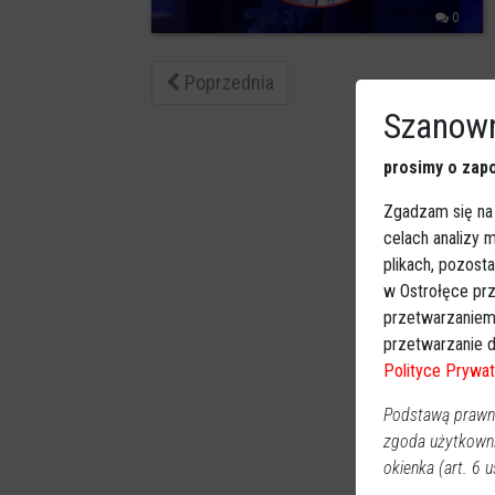
0
Poprzednia
Szanown
prosimy o zapo
Zgadzam się na
celach analizy
plikach, pozost
w Ostrołęce prz
przetwarzaniem
przetwarzanie d
Polityce Prywat
Podstawą prawną
zgoda użytkown
okienka (art. 6 us