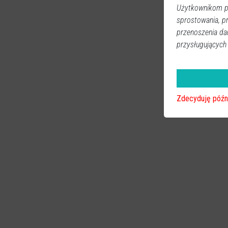
Użytkownikom pr
sprostowania, p
przenoszenia da
przysługujących
Zdecyduję późn