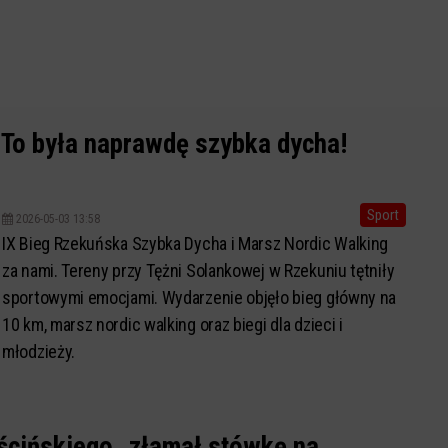
 To była naprawdę szybka dycha!
Sport
2026-05-03 13:58
IX Bieg Rzekuńska Szybka Dycha i Marsz Nordic Walking
za nami. Tereny przy Tężni Solankowej w Rzekuniu tętniły
sportowymi emocjami. Wydarzenie objęło bieg główny na
10 km, marsz nordic walking oraz biegi dla dzieci i
młodzieży.
ścińskiego „złamał stówkę na