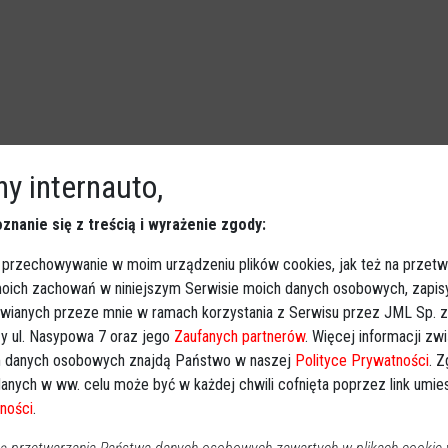
dla zdrowia! [ZAPISY]
y internauto,
Sport
2026-05-17 13:06
znanie się z treścią i wyrażenie zgody:
Miłośnicy biegania w regionie ostrołęckim mogą szykować
buty sportowe. W niedzielę 31 maja 2026 roku w
 przechowywanie w moim urządzeniu plików cookies, jak też na przetw
Goworowie odbędzie się XIV edycja Biegu Goworowskiego
 moich zachowań w niniejszym Serwisie moich danych osobowych, zapi
awianych przeze mnie w ramach korzystania z Serwisu przez JML Sp. z o
„Bieg dla zdrowia”. Na uczestników czekają cztery
y ul. Nasypowa 7 oraz jego
Zaufanych partnerów
. Więcej informacji zw
dystanse, atestowana trasa, ciepły posiłek na mecie i
 danych osobowych znajdą Państwo w naszej
Polityce Prywatności
. 
atrakcyjne nagrody. Zapisy trwają i potrwają tylko do 22
anych w ww. celu może być w każdej chwili cofnięta poprzez link umi
maja.
ności
.
h lasów. Trwają zapisy na „Biegniem