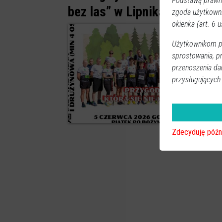
Podstawą prawną
bez las” w Lipnikach
zgoda użytkown
okienka (art. 6 us
Użytkownikom pr
sprostowania, p
przenoszenia da
przysługujących
0
Zdecyduję późn