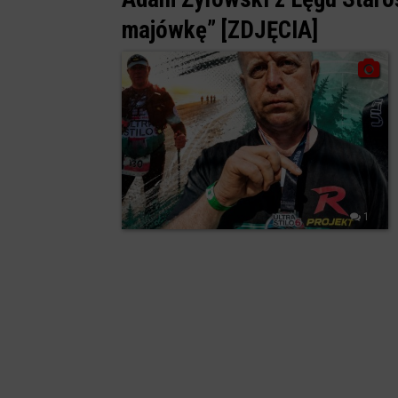
majówkę” [ZDJĘCIA]
1