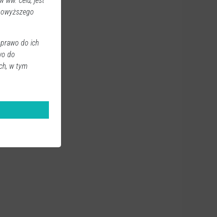
 ww. celu, jest
 powyższego
 prawo do ich
wo do
ch, w tym