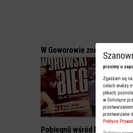
W Goworowie znów pobiegną 
Szanown
prosimy o zapo
Zgadzam się na
celach analizy
plikach, pozost
w Ostrołęce prz
przetwarzaniem
0
przetwarzanie d
Polityce Prywat
Pobiegnij wśród kurpiowskic