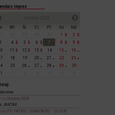
endarz imprez
sierpień 2026
n
Wt
Śr
Cz
Pt
So
Nd
7
28
29
30
31
1
2
3
4
5
6
7
8
9
0
11
12
13
14
15
16
7
18
19
20
21
22
23
4
25
26
27
28
29
30
1
1
2
3
4
5
6
isiaj:
darzenia
Dionizje 2026
17:30
no JANTAR
PSI PATROL I DINOZAURY - 2D DUB
16:00