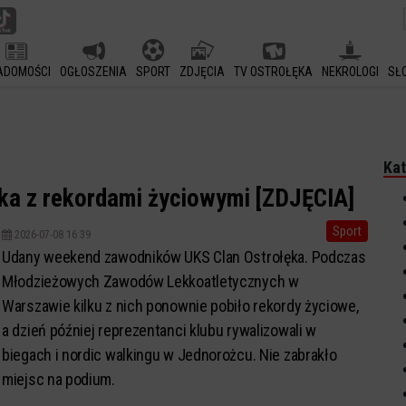
ADOMOŚCI
OGŁOSZENIA
SPORT
ZDJĘCIA
TV OSTROŁĘKA
NEKROLOGI
SŁ
Kat
ka z rekordami życiowymi [ZDJĘCIA]
Sport
2026-07-08 16:39
Udany weekend zawodników UKS Clan Ostrołęka. Podczas
Młodzieżowych Zawodów Lekkoatletycznych w
Warszawie kilku z nich ponownie pobiło rekordy życiowe,
a dzień później reprezentanci klubu rywalizowali w
biegach i nordic walkingu w Jednorożcu. Nie zabrakło
miejsc na podium.