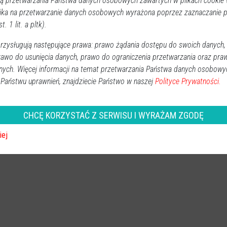
 przetwarzania Państwa danych osobowych zawartych w plikach cookie w
ika na przetwarzanie danych osobowych wyrażona poprzez zaznaczanie
t. 1 lit. a pltk).
Sport
2026-05-14 00:01
Już 5 czerwca w Lipnikach odbędzie się druga edycja
zysługują następujące prawa: prawo żądania dostępu do swoich danych,
rawo do usunięcia danych, prawo do ograniczenia przetwarzania oraz pra
biegu „Biegniem bez las”. Organizatorzy uruchomili zapisy
nych. Więcej informacji na temat przetwarzania Państwa danych osobowy
i czekają na miłośników biegania oraz Nordic Walking.
 Państwu uprawnień, znajdziecie Państwo w naszej
Polityce Prywatności.
Liczba miejsc jest ograniczona, a warto się pospieszyć –
wcześniejsza rejestracja oznacza pewność startu.
CHCĘ KORZYSTAĆ Z SERWISU I WYRAŻAM ZGODĘ
iej