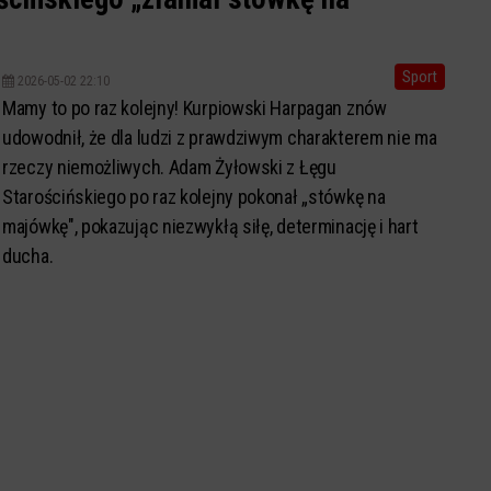
Sport
2026-05-02 22:10
Mamy to po raz kolejny! Kurpiowski Harpagan znów
udowodnił, że dla ludzi z prawdziwym charakterem nie ma
rzeczy niemożliwych. Adam Żyłowski z Łęgu
Starościńskiego po raz kolejny pokonał „stówkę na
majówkę", pokazując niezwykłą siłę, determinację i hart
ducha.