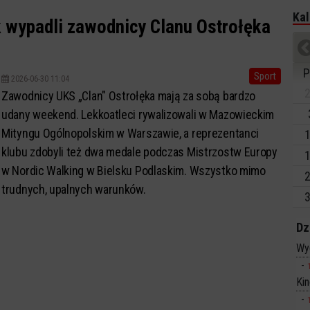
Kal
ak wypadli zawodnicy Clanu Ostrołęka
P
Sport
2026-06-30 11:04
2
Zawodnicy UKS „Clan" Ostrołęka mają za sobą bardzo
udany weekend. Lekkoatleci rywalizowali w Mazowieckim
Mityngu Ogólnopolskim w Warszawie, a reprezentanci
1
klubu zdobyli też dwa medale podczas Mistrzostw Europy
1
w Nordic Walking w Bielsku Podlaskim. Wszystko mimo
2
trudnych, upalnych warunków.
3
Dz
Wy
Ki