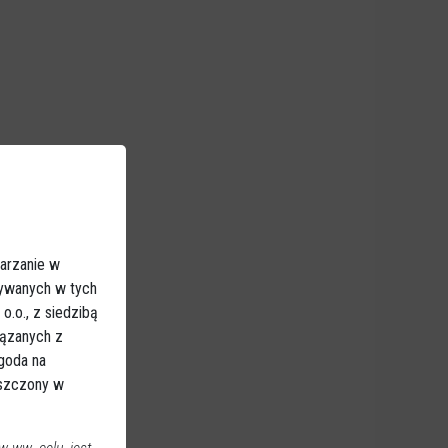
arzanie w
sywanych w tych
.o., z siedzibą
iązanych z
Zgoda na
eszczony w