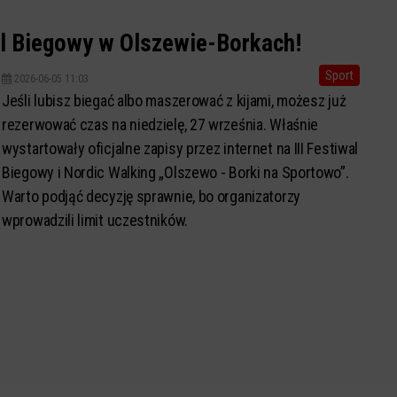
Polski.
wal Biegowy w Olszewie-Borkach!
Sport
2026-06-05 11:03
Jeśli lubisz biegać albo maszerować z kijami, możesz już
rezerwować czas na niedzielę, 27 września. Właśnie
wystartowały oficjalne zapisy przez internet na III Festiwal
Biegowy i Nordic Walking „Olszewo - Borki na Sportowo”.
Warto podjąć decyzję sprawnie, bo organizatorzy
wprowadzili limit uczestników.