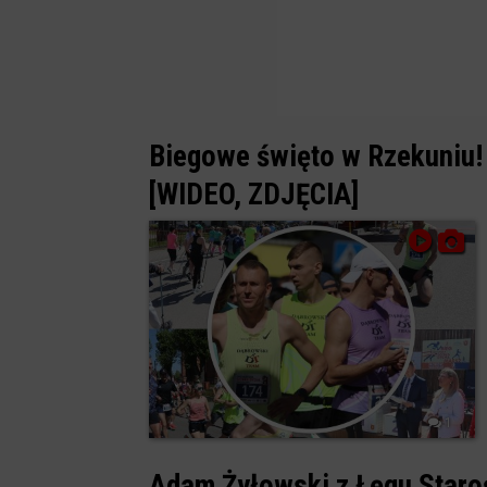
Biegowe święto w Rzekuniu!
[WIDEO, ZDJĘCIA]
1
Adam Żyłowski z Łęgu Staro