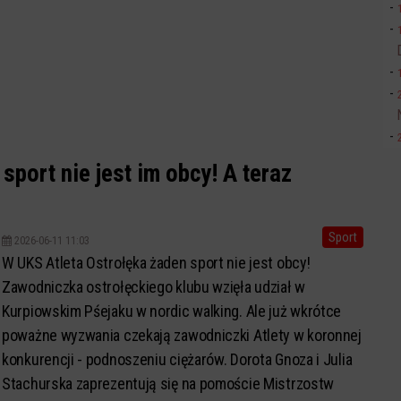
sport nie jest im obcy! A teraz
Sport
2026-06-11 11:03
W UKS Atleta Ostrołęka żaden sport nie jest obcy!
Zawodniczka ostrołęckiego klubu wzięła udział w
Kurpiowskim Pśejaku w nordic walking. Ale już wkrótce
poważne wyzwania czekają zawodniczki Atlety w koronnej
konkurencji - podnoszeniu ciężarów. Dorota Gnoza i Julia
Stachurska zaprezentują się na pomoście Mistrzostw