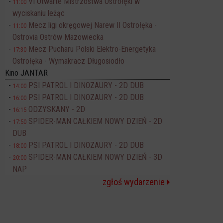
VI Otwarte Mistrzostwa Ostrołęki w
11:00
wyciskaniu leżąc
Mecz ligi okręgowej Narew II Ostrołęka -
11:00
Ostrovia Ostrów Mazowiecka
Mecz Pucharu Polski Elektro-Energetyka
17:30
Ostrołęka - Wymakracz Długosiodło
Kino JANTAR
PSI PATROL I DINOZAURY - 2D DUB
14:00
PSI PATROL I DINOZAURY - 2D DUB
16:00
ODZYSKANY - 2D
16:15
SPIDER-MAN CAŁKIEM NOWY DZIEŃ - 2D
17:50
DUB
PSI PATROL I DINOZAURY - 2D DUB
18:00
SPIDER-MAN CAŁKIEM NOWY DZIEŃ - 3D
20:00
NAP
zgłoś wydarzenie