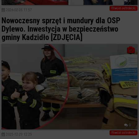
0
Powiat ostrołecki
2026-02-25 11:57
Nowoczesny sprzęt i mundury dla OSP
Dylewo. Inwestycja w bezpieczeństwo
gminy Kadzidło [ZDJĘCIA]
0
Powiat ostrołecki
2025-12-23 12:25