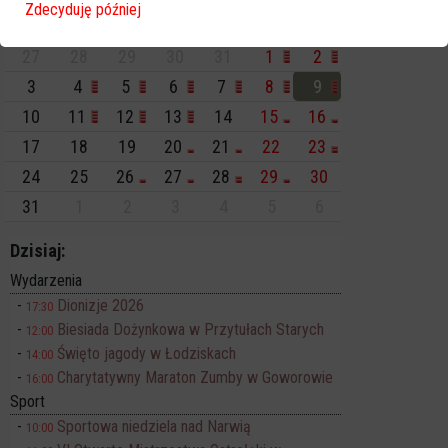
Zdecyduję później
Pn
Wt
Śr
Cz
Pt
So
Nd
27
28
29
30
31
1
2
3
4
5
6
7
8
9
10
11
12
13
14
15
16
17
18
19
20
21
22
23
24
25
26
27
28
29
30
31
1
2
3
4
5
6
Dzisiaj:
Wydarzenia
Dionizje 2026
17:30
Biesiada Dożynkowa w Przytułach Starych
12:00
Święto jagody w Łodziskach
14:00
Charytatywny Maraton Zumby w Goworowie
16:00
Sport
Sportowa niedziela nad Narwią
10:00