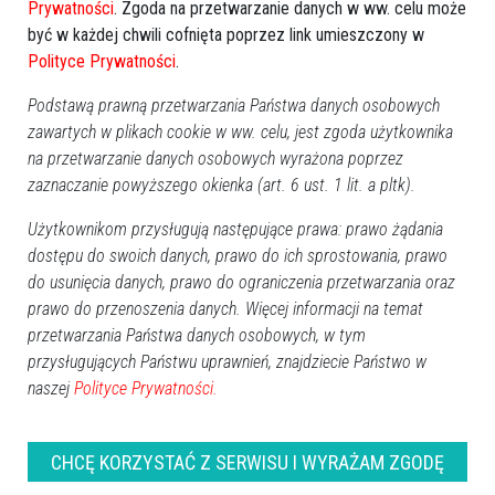
Prywatności
. Zgoda na przetwarzanie danych w ww. celu może
być w każdej chwili cofnięta poprzez link umieszczony w
Polityce Prywatności
.
Poprzednia
Następna
Podstawą prawną przetwarzania Państwa danych osobowych
Kategorie
zawartych w plikach cookie w ww. celu, jest zgoda użytkownika
Ostrołęka
na przetwarzanie danych osobowych wyrażona poprzez
Powiat ostrołecki
zaznaczanie powyższego okienka (art. 6 ust. 1 lit. a pltk).
Sport
Użytkownikom przysługują następujące prawa: prawo żądania
Balujemy
dostępu do swoich danych, prawo do ich sprostowania, prawo
Region
do usunięcia danych, prawo do ograniczenia przetwarzania oraz
Polska
prawo do przenoszenia danych. Więcej informacji na temat
Budujemy
przetwarzania Państwa danych osobowych, w tym
Kościół i społeczeństwo
przysługujących Państwu uprawnień, znajdziecie Państwo w
naszej
Polityce Prywatności.
TV Ostrołęka
Kalendarz imprez
CHCĘ KORZYSTAĆ Z SERWISU I WYRAŻAM ZGODĘ
sierpień 2026