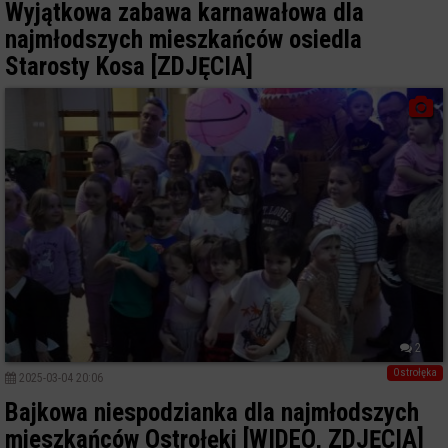
Wyjątkowa zabawa karnawałowa dla
najmłodszych mieszkańców osiedla
Starosty Kosa [ZDJĘCIA]
2
Ostrołęka
2025-03-04 20:06
Bajkowa niespodzianka dla najmłodszych
mieszkańców Ostrołęki [WIDEO, ZDJĘCIA]