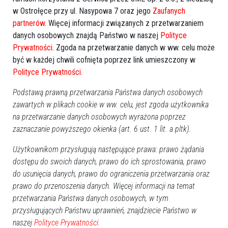
w Ostrołęce przy ul. Nasypowa 7 oraz jego
Zaufanych
partnerów
. Więcej informacji związanych z przetwarzaniem
danych osobowych znajdą Państwo w naszej
Polityce
Prywatności
. Zgoda na przetwarzanie danych w ww. celu może
być w każdej chwili cofnięta poprzez link umieszczony w
Polityce Prywatności
.
28
Ostrołęka
2021-04-15 23:56
Podstawą prawną przetwarzania Państwa danych osobowych
zawartych w plikach cookie w ww. celu, jest zgoda użytkownika
na przetwarzanie danych osobowych wyrażona poprzez
zaznaczanie powyższego okienka (art. 6 ust. 1 lit. a pltk).
Użytkownikom przysługują następujące prawa: prawo żądania
dostępu do swoich danych, prawo do ich sprostowania, prawo
do usunięcia danych, prawo do ograniczenia przetwarzania oraz
prawo do przenoszenia danych. Więcej informacji na temat
przetwarzania Państwa danych osobowych, w tym
przysługujących Państwu uprawnień, znajdziecie Państwo w
naszej
Polityce Prywatności.