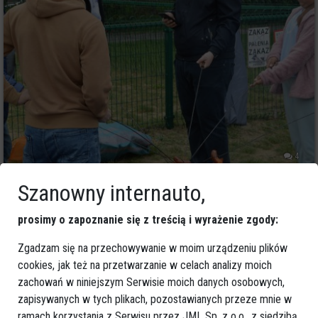
4
Ostrołęka
2022-09-10 16:14
Szanowny internauto,
Dwa murale w Ostrołęce jeszcze w tym
roku. "Zamysły są ciekawe"
prosimy o zapoznanie się z treścią i wyrażenie zgody:
Zgadzam się na przechowywanie w moim urządzeniu plików
cookies, jak też na przetwarzanie w celach analizy moich
zachowań w niniejszym Serwisie moich danych osobowych,
zapisywanych w tych plikach, pozostawianych przeze mnie w
ramach korzystania z Serwisu przez JML Sp. z o.o., z siedzibą