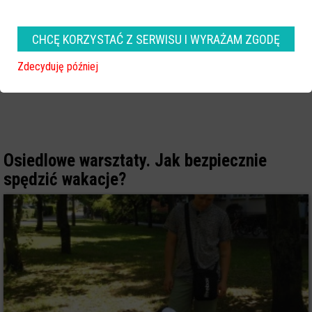
CHCĘ KORZYSTAĆ Z SERWISU I WYRAŻAM ZGODĘ
Zdecyduję później
Osiedlowe warsztaty. Jak bezpiecznie
spędzić wakacje?