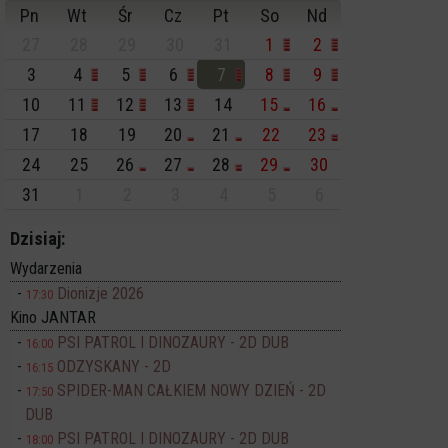
Pn
Wt
Śr
Cz
Pt
So
Nd
27
28
29
30
31
1
2
3
4
5
6
7
8
9
10
11
12
13
14
15
16
17
18
19
20
21
22
23
24
25
26
27
28
29
30
31
1
2
3
4
5
6
Dzisiaj:
Wydarzenia
Dionizje 2026
17:30
Kino JANTAR
PSI PATROL I DINOZAURY - 2D DUB
16:00
ODZYSKANY - 2D
16:15
SPIDER-MAN CAŁKIEM NOWY DZIEŃ - 2D
17:50
DUB
PSI PATROL I DINOZAURY - 2D DUB
18:00