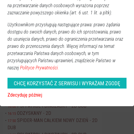
na przetwarzanie danych osobowych wyrażona poprzez
Pn
Wt
Śr
Cz
Pt
So
Nd
zaznaczanie powyższego okienka (art. 6 ust. 1 lit. a pltk).
27
28
29
30
31
1
2
Użytkownikom przysługują następujące prawa: prawo żądania
3
4
5
6
7
8
9
dostępu do swoich danych, prawo do ich sprostowania, prawo
10
11
12
13
14
15
16
do usunięcia danych, prawo do ograniczenia przetwarzania oraz
17
18
19
20
21
22
23
prawo do przenoszenia danych. Więcej informacji na temat
24
25
26
27
28
29
30
przetwarzania Państwa danych osobowych, w tym
przysługujących Państwu uprawnień, znajdziecie Państwo w
31
1
2
3
4
5
6
naszej
Polityce Prywatności.
Dzisiaj:
CHCĘ KORZYSTAĆ Z SERWISU I WYRAŻAM ZGODĘ
Wydarzenia
Dionizje 2026
17:30
Zdecyduję później
Kino JANTAR
PSI PATROL I DINOZAURY - 2D DUB
16:00
ODZYSKANY - 2D
16:15
SPIDER-MAN CAŁKIEM NOWY DZIEŃ - 2D
17:50
DUB