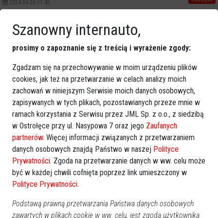
2024-04-26 11:45
Szanowny internauto,
Poprzednia
Następna
prosimy o zapoznanie się z treścią i wyrażenie zgody:
Kategorie
Ostrołęka
Zgadzam się na przechowywanie w moim urządzeniu plików
cookies, jak też na przetwarzanie w celach analizy moich
Powiat ostrołecki
zachowań w niniejszym Serwisie moich danych osobowych,
Sport
zapisywanych w tych plikach, pozostawianych przeze mnie w
Balujemy
ramach korzystania z Serwisu przez JML Sp. z o.o., z siedzibą
Region
w Ostrołęce przy ul. Nasypowa 7 oraz jego
Zaufanych
Polska
partnerów
. Więcej informacji związanych z przetwarzaniem
Budujemy
danych osobowych znajdą Państwo w naszej
Polityce
Kościół i społeczeństwo
Prywatności
. Zgoda na przetwarzanie danych w ww. celu może
TV Ostrołęka
być w każdej chwili cofnięta poprzez link umieszczony w
Polityce Prywatności
.
Kalendarz imprez
Podstawą prawną przetwarzania Państwa danych osobowych
sierpień 2026
zawartych w plikach cookie w ww. celu, jest zgoda użytkownika