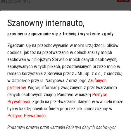
2026-05-04 19:48
Poprzednia
Następna
Szanowny internauto,
Kategorie
prosimy o zapoznanie się z treścią i wyrażenie zgody:
Ostrołęka
Zgadzam się na przechowywanie w moim urządzeniu plików
Powiat ostrołecki
cookies, jak też na przetwarzanie w celach analizy moich
Sport
zachowań w niniejszym Serwisie moich danych osobowych,
Balujemy
zapisywanych w tych plikach, pozostawianych przeze mnie w
Region
ramach korzystania z Serwisu przez JML Sp. z o.o., z siedzibą
Polska
w Ostrołęce przy ul. Nasypowa 7 oraz jego
Zaufanych
partnerów
. Więcej informacji związanych z przetwarzaniem
Budujemy
danych osobowych znajdą Państwo w naszej
Polityce
Kościół i społeczeństwo
Prywatności
. Zgoda na przetwarzanie danych w ww. celu może
TV Ostrołęka
być w każdej chwili cofnięta poprzez link umieszczony w
Kalendarz imprez
Polityce Prywatności
.
Podstawą prawną przetwarzania Państwa danych osobowych
sierpień 2026