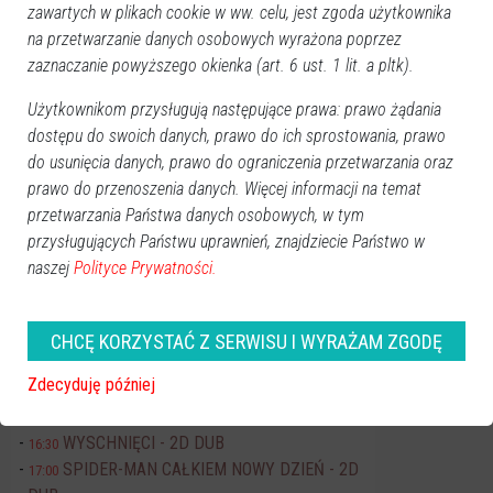
zawartych w plikach cookie w ww. celu, jest zgoda użytkownika
Pn
Wt
Śr
Cz
Pt
So
Nd
na przetwarzanie danych osobowych wyrażona poprzez
27
28
29
30
31
1
2
zaznaczanie powyższego okienka (art. 6 ust. 1 lit. a pltk).
3
4
5
6
7
8
9
Użytkownikom przysługują następujące prawa: prawo żądania
10
11
12
13
14
15
16
dostępu do swoich danych, prawo do ich sprostowania, prawo
17
18
19
20
21
22
23
do usunięcia danych, prawo do ograniczenia przetwarzania oraz
prawo do przenoszenia danych. Więcej informacji na temat
24
25
26
27
28
29
30
przetwarzania Państwa danych osobowych, w tym
31
1
2
3
4
5
6
przysługujących Państwu uprawnień, znajdziecie Państwo w
naszej
Polityce Prywatności.
Dzisiaj:
Koncerty
Art-Czwartek Ilona Jaworska
19:00
CHCĘ KORZYSTAĆ Z SERWISU I WYRAŻAM ZGODĘ
Kino JANTAR
Zdecyduję później
FLEAK. FUTRZAK I JA - 2D DUB
11:00
EKIPA ZWIERZAKÓW - 2D DUB
15:30
WYSCHNIĘCI - 2D DUB
16:30
SPIDER-MAN CAŁKIEM NOWY DZIEŃ - 2D
17:00