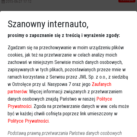
2015-06-27 17:12
Poprzednia
Następna
Szanowny internauto,
Kategorie
prosimy o zapoznanie się z treścią i wyrażenie zgody:
Ostrołęka
Zgadzam się na przechowywanie w moim urządzeniu plików
Powiat ostrołecki
cookies, jak też na przetwarzanie w celach analizy moich
Sport
zachowań w niniejszym Serwisie moich danych osobowych,
Balujemy
zapisywanych w tych plikach, pozostawianych przeze mnie w
Region
ramach korzystania z Serwisu przez JML Sp. z o.o., z siedzibą
Polska
w Ostrołęce przy ul. Nasypowa 7 oraz jego
Zaufanych
partnerów
. Więcej informacji związanych z przetwarzaniem
Budujemy
danych osobowych znajdą Państwo w naszej
Polityce
Kościół i społeczeństwo
Prywatności
. Zgoda na przetwarzanie danych w ww. celu może
TV Ostrołęka
być w każdej chwili cofnięta poprzez link umieszczony w
Kalendarz imprez
Polityce Prywatności
.
Podstawą prawną przetwarzania Państwa danych osobowych
sierpień 2026