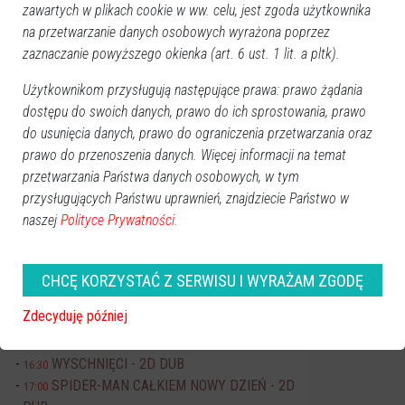
zawartych w plikach cookie w ww. celu, jest zgoda użytkownika
Pn
Wt
Śr
Cz
Pt
So
Nd
na przetwarzanie danych osobowych wyrażona poprzez
27
28
29
30
31
1
2
zaznaczanie powyższego okienka (art. 6 ust. 1 lit. a pltk).
3
4
5
6
7
8
9
Użytkownikom przysługują następujące prawa: prawo żądania
10
11
12
13
14
15
16
dostępu do swoich danych, prawo do ich sprostowania, prawo
17
18
19
20
21
22
23
do usunięcia danych, prawo do ograniczenia przetwarzania oraz
prawo do przenoszenia danych. Więcej informacji na temat
24
25
26
27
28
29
30
przetwarzania Państwa danych osobowych, w tym
31
1
2
3
4
5
6
przysługujących Państwu uprawnień, znajdziecie Państwo w
naszej
Polityce Prywatności.
Dzisiaj:
Koncerty
Art-Czwartek Ilona Jaworska
19:00
CHCĘ KORZYSTAĆ Z SERWISU I WYRAŻAM ZGODĘ
Kino JANTAR
Zdecyduję później
FLEAK. FUTRZAK I JA - 2D DUB
11:00
EKIPA ZWIERZAKÓW - 2D DUB
15:30
WYSCHNIĘCI - 2D DUB
16:30
SPIDER-MAN CAŁKIEM NOWY DZIEŃ - 2D
17:00