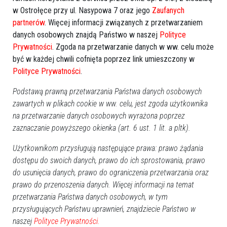
w Ostrołęce przy ul. Nasypowa 7 oraz jego
Zaufanych
partnerów
. Więcej informacji związanych z przetwarzaniem
Poprzednia
Następna
danych osobowych znajdą Państwo w naszej
Polityce
Prywatności
. Zgoda na przetwarzanie danych w ww. celu może
Kategorie
być w każdej chwili cofnięta poprzez link umieszczony w
Ostrołęka
Polityce Prywatności
.
Powiat ostrołecki
Podstawą prawną przetwarzania Państwa danych osobowych
Sport
zawartych w plikach cookie w ww. celu, jest zgoda użytkownika
Balujemy
na przetwarzanie danych osobowych wyrażona poprzez
Region
zaznaczanie powyższego okienka (art. 6 ust. 1 lit. a pltk).
Polska
Użytkownikom przysługują następujące prawa: prawo żądania
Budujemy
dostępu do swoich danych, prawo do ich sprostowania, prawo
Kościół i społeczeństwo
do usunięcia danych, prawo do ograniczenia przetwarzania oraz
TV Ostrołęka
prawo do przenoszenia danych. Więcej informacji na temat
przetwarzania Państwa danych osobowych, w tym
Kalendarz imprez
przysługujących Państwu uprawnień, znajdziecie Państwo w
naszej
Polityce Prywatności.
sierpień 2026