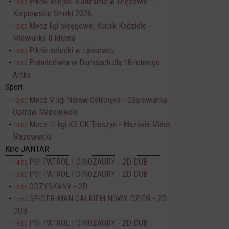
Piknik Wiejski Kulturalnie w Drężewie –
15:00
Kurpiowskie Smaki 2026
Mecz ligi okręgowej Kurpik Kadzidło -
15:00
Mławianka II Mława
Piknik sołecki w Laskowcu
15:00
Potańcówka w Durlasach dla 18-letniego
16:00
Antka
Sport
Mecz V ligi Narew Ostrołęka - Ożarowianka
12:00
Ożarów Mazowiecki
Mecz III ligi KS CK Troszyn - Mazovia Mińsk
13:00
Mazowiecki
Kino JANTAR
PSI PATROL I DINOZAURY - 2D DUB
14:00
PSI PATROL I DINOZAURY - 2D DUB
16:00
ODZYSKANY - 2D
16:15
SPIDER-MAN CAŁKIEM NOWY DZIEŃ - 2D
17:50
DUB
PSI PATROL I DINOZAURY - 2D DUB
18:00