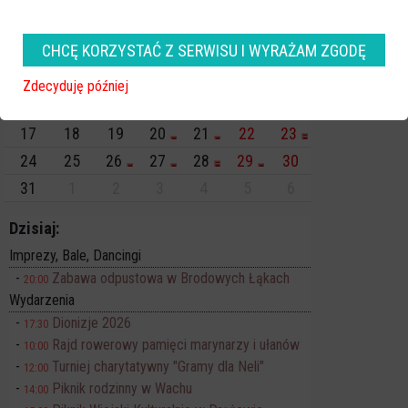
Pn
Wt
Śr
Cz
Pt
So
Nd
CHCĘ KORZYSTAĆ Z SERWISU I WYRAŻAM ZGODĘ
27
28
29
30
31
1
2
3
4
5
6
7
8
9
Zdecyduję później
10
11
12
13
14
15
16
17
18
19
20
21
22
23
24
25
26
27
28
29
30
31
1
2
3
4
5
6
Dzisiaj:
Imprezy, Bale, Dancingi
Zabawa odpustowa w Brodowych Łąkach
20:00
Wydarzenia
Dionizje 2026
17:30
Rajd rowerowy pamięci marynarzy i ułanów
10:00
Turniej charytatywny "Gramy dla Neli"
12:00
Piknik rodzinny w Wachu
14:00