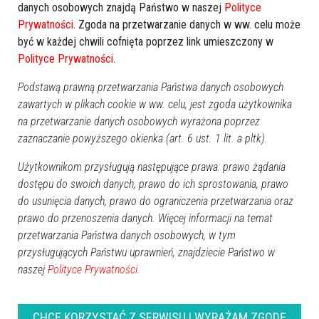
danych osobowych znajdą Państwo w naszej
Polityce
Prywatności
. Zgoda na przetwarzanie danych w ww. celu może
być w każdej chwili cofnięta poprzez link umieszczony w
Polityce Prywatności
.
Podstawą prawną przetwarzania Państwa danych osobowych
zawartych w plikach cookie w ww. celu, jest zgoda użytkownika
na przetwarzanie danych osobowych wyrażona poprzez
zaznaczanie powyższego okienka (art. 6 ust. 1 lit. a pltk).
Użytkownikom przysługują następujące prawa: prawo żądania
dostępu do swoich danych, prawo do ich sprostowania, prawo
0
do usunięcia danych, prawo do ograniczenia przetwarzania oraz
Ostrołęka
prawo do przenoszenia danych. Więcej informacji na temat
2026-05-05 09:00
przetwarzania Państwa danych osobowych, w tym
przysługujących Państwu uprawnień, znajdziecie Państwo w
naszej
Polityce Prywatności.
CHCĘ KORZYSTAĆ Z SERWISU I WYRAŻAM ZGODĘ