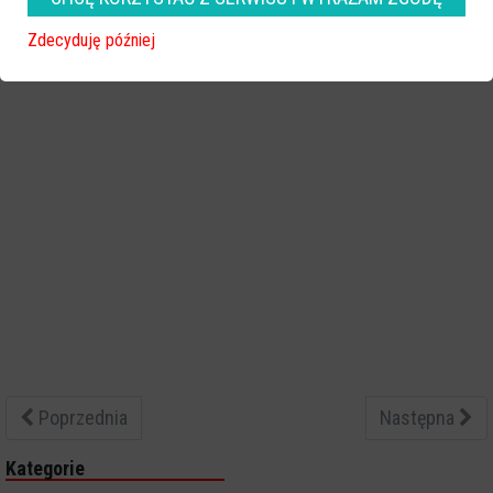
Zdecyduję później
Poprzednia
Następna
Kategorie