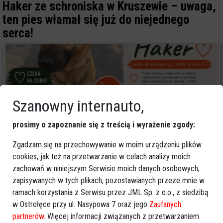
Haker ze schroniska w Kruszewie – uwaga,
ten pies włamał się już do niejednego
serca!
Szanowny internauto,
prosimy o zapoznanie się z treścią i wyrażenie zgody:
Zgadzam się na przechowywanie w moim urządzeniu plików
cookies, jak też na przetwarzanie w celach analizy moich
zachowań w niniejszym Serwisie moich danych osobowych,
0
zapisywanych w tych plikach, pozostawianych przeze mnie w
Ostrołęka
2026-05-08 14:00
ramach korzystania z Serwisu przez JML Sp. z o.o., z siedzibą
„Potrzebuję tylko czasu, żeby zaufać...” –
w Ostrołęce przy ul. Nasypowa 7 oraz jego
Zaufanych
partnerów
. Więcej informacji związanych z przetwarzaniem
Poznaj nieśmiałą Okę z Kruszewa