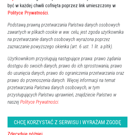
być w każdej chwili cofnięta poprzez link umieszczony w
Poprzednia
Następna
Polityce Prywatności
.
Kategorie
Podstawą prawną przetwarzania Państwa danych osobowych
zawartych w plikach cookie w ww. celu, jest zgoda użytkownika
Ostrołęka
na przetwarzanie danych osobowych wyrażona poprzez
Powiat ostrołecki
zaznaczanie powyższego okienka (art. 6 ust. 1 lit. a pltk).
Sport
Balujemy
Użytkownikom przysługują następujące prawa: prawo żądania
dostępu do swoich danych, prawo do ich sprostowania, prawo
Region
do usunięcia danych, prawo do ograniczenia przetwarzania oraz
Polska
prawo do przenoszenia danych. Więcej informacji na temat
Budujemy
przetwarzania Państwa danych osobowych, w tym
Kościół i społeczeństwo
przysługujących Państwu uprawnień, znajdziecie Państwo w
TV Ostrołęka
naszej
Polityce Prywatności.
Kalendarz imprez
CHCĘ KORZYSTAĆ Z SERWISU I WYRAŻAM ZGODĘ
sierpień 2026
Zdecyduję później