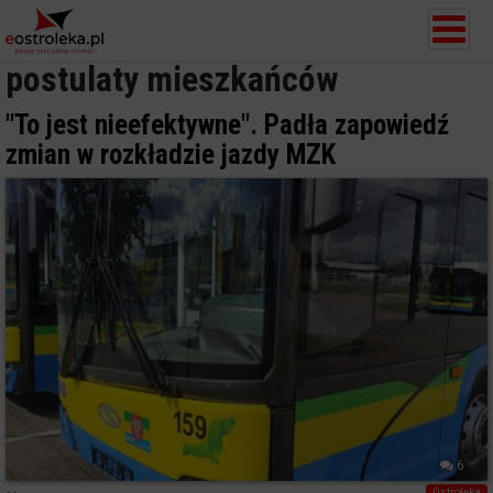
postulaty mieszkańców
"To jest nieefektywne". Padła zapowiedź
zmian w rozkładzie jazdy MZK
6
Ostrołęka