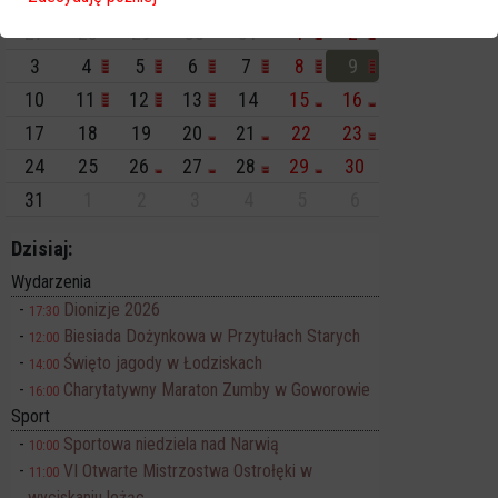
Pn
Wt
Śr
Cz
Pt
So
Nd
27
28
29
30
31
1
2
3
4
5
6
7
8
9
10
11
12
13
14
15
16
17
18
19
20
21
22
23
24
25
26
27
28
29
30
31
1
2
3
4
5
6
Dzisiaj:
Wydarzenia
Dionizje 2026
17:30
Biesiada Dożynkowa w Przytułach Starych
12:00
Święto jagody w Łodziskach
14:00
Charytatywny Maraton Zumby w Goworowie
16:00
Sport
Sportowa niedziela nad Narwią
10:00
VI Otwarte Mistrzostwa Ostrołęki w
11:00
wyciskaniu leżąc