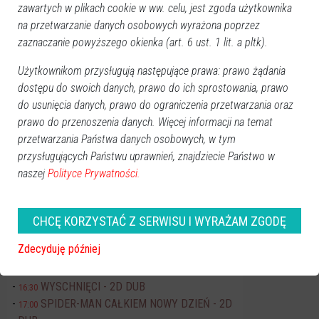
zawartych w plikach cookie w ww. celu, jest zgoda użytkownika
Pn
Wt
Śr
Cz
Pt
So
Nd
na przetwarzanie danych osobowych wyrażona poprzez
27
28
29
30
31
1
2
zaznaczanie powyższego okienka (art. 6 ust. 1 lit. a pltk).
3
4
5
6
7
8
9
Użytkownikom przysługują następujące prawa: prawo żądania
10
11
12
13
14
15
16
dostępu do swoich danych, prawo do ich sprostowania, prawo
17
18
19
20
21
22
23
do usunięcia danych, prawo do ograniczenia przetwarzania oraz
prawo do przenoszenia danych. Więcej informacji na temat
24
25
26
27
28
29
30
przetwarzania Państwa danych osobowych, w tym
31
1
2
3
4
5
6
przysługujących Państwu uprawnień, znajdziecie Państwo w
naszej
Polityce Prywatności.
Dzisiaj:
Koncerty
Art-Czwartek Ilona Jaworska
19:00
CHCĘ KORZYSTAĆ Z SERWISU I WYRAŻAM ZGODĘ
Kino JANTAR
Zdecyduję później
FLEAK. FUTRZAK I JA - 2D DUB
11:00
EKIPA ZWIERZAKÓW - 2D DUB
15:30
WYSCHNIĘCI - 2D DUB
16:30
SPIDER-MAN CAŁKIEM NOWY DZIEŃ - 2D
17:00