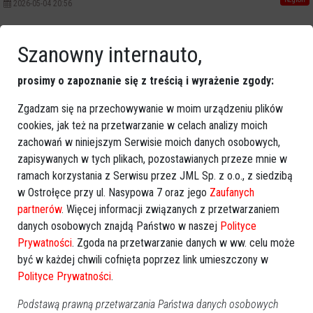
2026-05-04 20:56
Poprzednia
Następna
Szanowny internauto,
Kategorie
prosimy o zapoznanie się z treścią i wyrażenie zgody:
Ostrołęka
Zgadzam się na przechowywanie w moim urządzeniu plików
Powiat ostrołecki
cookies, jak też na przetwarzanie w celach analizy moich
Sport
zachowań w niniejszym Serwisie moich danych osobowych,
Balujemy
zapisywanych w tych plikach, pozostawianych przeze mnie w
Region
ramach korzystania z Serwisu przez JML Sp. z o.o., z siedzibą
Polska
w Ostrołęce przy ul. Nasypowa 7 oraz jego
Zaufanych
partnerów
. Więcej informacji związanych z przetwarzaniem
Budujemy
danych osobowych znajdą Państwo w naszej
Polityce
Kościół i społeczeństwo
Prywatności
. Zgoda na przetwarzanie danych w ww. celu może
TV Ostrołęka
być w każdej chwili cofnięta poprzez link umieszczony w
Kalendarz imprez
Polityce Prywatności
.
Podstawą prawną przetwarzania Państwa danych osobowych
sierpień 2026