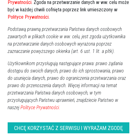
Prywatności
. Zgoda na przetwarzanie danych w ww. celu może
Pn
Wt
Śr
Cz
Pt
So
Nd
być w każdej chwili cofnięta poprzez link umieszczony w
27
28
29
30
31
1
2
Polityce Prywatności
.
3
4
5
6
7
8
9
Podstawą prawną przetwarzania Państwa danych osobowych
10
11
12
13
14
15
16
zawartych w plikach cookie w ww. celu, jest zgoda użytkownika
na przetwarzanie danych osobowych wyrażona poprzez
17
18
19
20
21
22
23
zaznaczanie powyższego okienka (art. 6 ust. 1 lit. a pltk).
24
25
26
27
28
29
30
31
1
2
3
4
5
6
Użytkownikom przysługują następujące prawa: prawo żądania
dostępu do swoich danych, prawo do ich sprostowania, prawo
Dzisiaj:
do usunięcia danych, prawo do ograniczenia przetwarzania oraz
prawo do przenoszenia danych. Więcej informacji na temat
Wydarzenia
przetwarzania Państwa danych osobowych, w tym
Dionizje 2026
17:30
przysługujących Państwu uprawnień, znajdziecie Państwo w
Biesiada Dożynkowa w Przytułach Starych
12:00
naszej
Polityce Prywatności.
Święto jagody w Łodziskach
14:00
Charytatywny Maraton Zumby w Goworowie
16:00
Sport
CHCĘ KORZYSTAĆ Z SERWISU I WYRAŻAM ZGODĘ
Sportowa niedziela nad Narwią
10:00