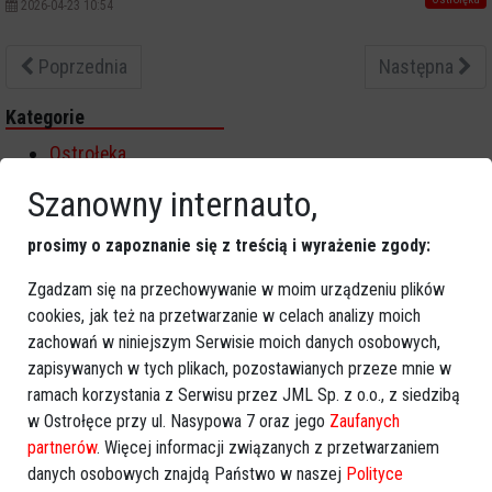
2026-04-23 10:54
Poprzednia
Następna
Kategorie
Ostrołęka
Powiat ostrołecki
Szanowny internauto,
Sport
Balujemy
prosimy o zapoznanie się z treścią i wyrażenie zgody:
Region
Zgadzam się na przechowywanie w moim urządzeniu plików
Polska
cookies, jak też na przetwarzanie w celach analizy moich
Budujemy
zachowań w niniejszym Serwisie moich danych osobowych,
Kościół i społeczeństwo
zapisywanych w tych plikach, pozostawianych przeze mnie w
TV Ostrołęka
ramach korzystania z Serwisu przez JML Sp. z o.o., z siedzibą
w Ostrołęce przy ul. Nasypowa 7 oraz jego
Zaufanych
Kalendarz imprez
partnerów
. Więcej informacji związanych z przetwarzaniem
danych osobowych znajdą Państwo w naszej
Polityce
sierpień 2026