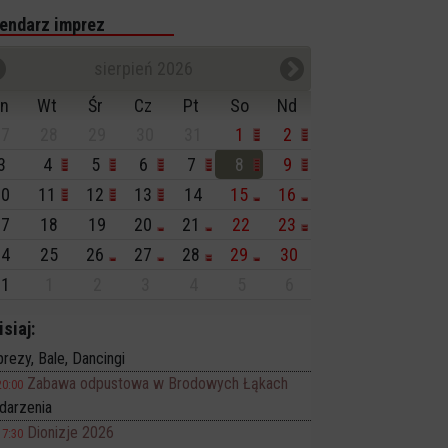
endarz imprez
sierpień 2026
n
Wt
Śr
Cz
Pt
So
Nd
7
28
29
30
31
1
2
3
4
5
6
7
8
9
0
11
12
13
14
15
16
7
18
19
20
21
22
23
4
25
26
27
28
29
30
1
1
2
3
4
5
6
isiaj:
rezy, Bale, Dancingi
Zabawa odpustowa w Brodowych Łąkach
20:00
darzenia
Dionizje 2026
17:30