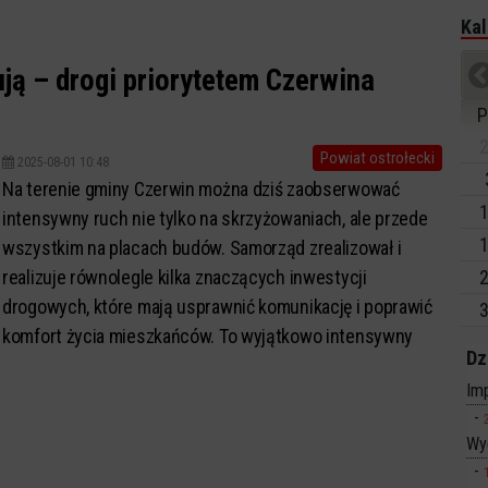
Kal
ją – drogi priorytetem Czerwina
P
2
Powiat ostrołecki
2025-08-01 10:48
Na terenie gminy Czerwin można dziś zaobserwować
1
intensywny ruch nie tylko na skrzyżowaniach, ale przede
1
wszystkim na placach budów. Samorząd zrealizował i
realizuje równolegle kilka znaczących inwestycji
2
drogowych, które mają usprawnić komunikację i poprawić
3
komfort życia mieszkańców. To wyjątkowo intensywny
Dz
czas dla lokalnych drogowców – widać, ż...
Imp
Wy