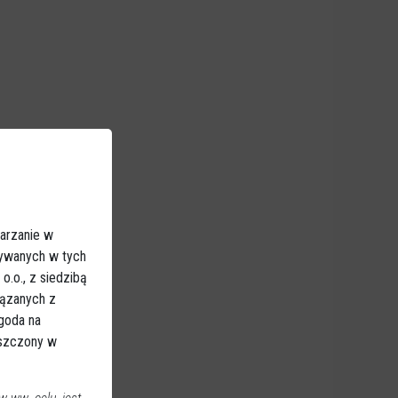
arzanie w
sywanych w tych
.o., z siedzibą
iązanych z
Zgoda na
eszczony w