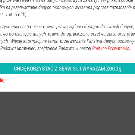
 przetwarzania Państwa danych osobowych zawartych w plikach cookie w
ika na przetwarzanie danych osobowych wyrażona poprzez zaznaczanie
t. 1 lit. a pltk).
ę drogową w gminie Czarnia
zysługują następujące prawa: prawo żądania dostępu do swoich danych,
rawo do usunięcia danych, prawo do ograniczenia przetwarzania oraz pra
Powiat ostrołecki
nych. Więcej informacji na temat przetwarzania Państwa danych osobowy
2025-06-09 12:03
Na terenie gminy Czarnia w powiecie ostrołęckim
 Państwu uprawnień, znajdziecie Państwo w naszej
Polityce Prywatności.
zakończyła się realizacja jednej z kluczowych inwestycji
infrastrukturalnych ostatnich lat. Projekt, prowadzony pod
CHCĘ KORZYSTAĆ Z SERWISU I WYRAŻAM ZGODĘ
nazwą “Budowa drogi gminnej nr 250211W relacji DW614
– Surowe – Stara Wieś – Zastucze wraz z rozbudową
iej
mostu i budową oświetlenia ulicznego”, został pomyślnie
ukończony i oddany do użytk...