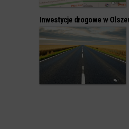
13
Inwestycje drogowe w Olsz
4