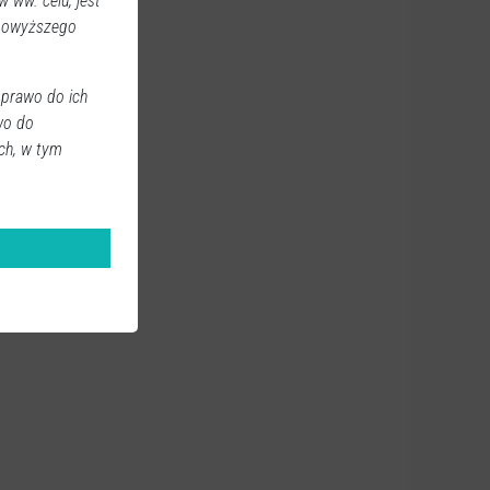
 ww. celu, jest
 powyższego
 prawo do ich
wo do
ch, w tym