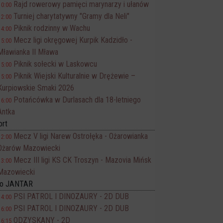
Rajd rowerowy pamięci marynarzy i ułanów
10:00
Turniej charytatywny "Gramy dla Neli"
12:00
Piknik rodzinny w Wachu
14:00
Mecz ligi okręgowej Kurpik Kadzidło -
15:00
Mławianka II Mława
Piknik sołecki w Laskowcu
15:00
Piknik Wiejski Kulturalnie w Drężewie –
15:00
Kurpiowskie Smaki 2026
Potańcówka w Durlasach dla 18-letniego
16:00
Antka
ort
Mecz V ligi Narew Ostrołęka - Ożarowianka
12:00
Ożarów Mazowiecki
Mecz III ligi KS CK Troszyn - Mazovia Mińsk
13:00
Mazowiecki
no JANTAR
PSI PATROL I DINOZAURY - 2D DUB
14:00
PSI PATROL I DINOZAURY - 2D DUB
16:00
ODZYSKANY - 2D
16:15