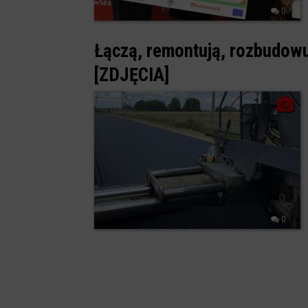
0
Łączą, remontują, rozbudowu
[ZDJĘCIA]
0