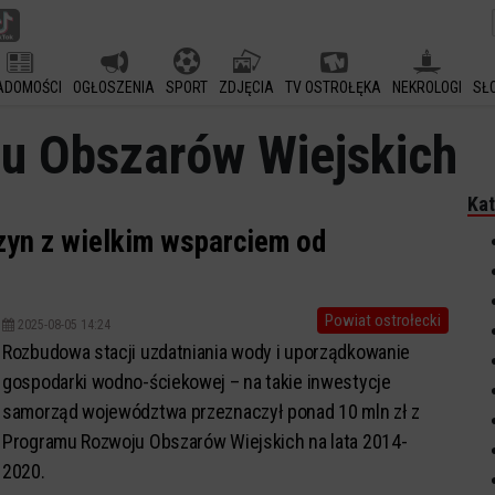
ADOMOŚCI
OGŁOSZENIA
SPORT
ZDJĘCIA
TV OSTROŁĘKA
NEKROLOGI
SŁ
u Obszarów Wiejskich
Kat
zyn z wielkim wsparciem od
Powiat ostrołecki
2025-08-05 14:24
Rozbudowa stacji uzdatniania wody i uporządkowanie
gospodarki wodno-ściekowej – na takie inwestycje
samorząd województwa przeznaczył ponad 10 mln zł z
Programu Rozwoju Obszarów Wiejskich na lata 2014-
2020.