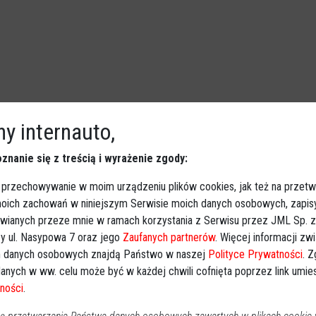
y internauto,
znanie się z treścią i wyrażenie zgody:
rt mieszkańców. Koszt? 2,2 mln zł
 przechowywanie w moim urządzeniu plików cookies, jak też na przetw
Powiat ostrołecki
2025-06-26 10:20
 moich zachowań w niniejszym Serwisie moich danych osobowych, zapi
12 czerwca br. oficjalnie zakończono ostatni etap
awianych przeze mnie w ramach korzystania z Serwisu przez JML Sp. z o
kompleksowej modernizacji gospodarki wodno-ściekowej
y ul. Nasypowa 7 oraz jego
Zaufanych partnerów
. Więcej informacji zw
w gminie Baranowo. Przebudowa Stacji Uzdatniania Wody
 danych osobowych znajdą Państwo w naszej
Polityce Prywatności
. 
w Zawadach to inwestycja, która znacząco poprawi jakość
anych w ww. celu może być w każdej chwili cofnięta poprzez link umi
ności
.
i ciągłość dostaw wody dla mieszkańców.