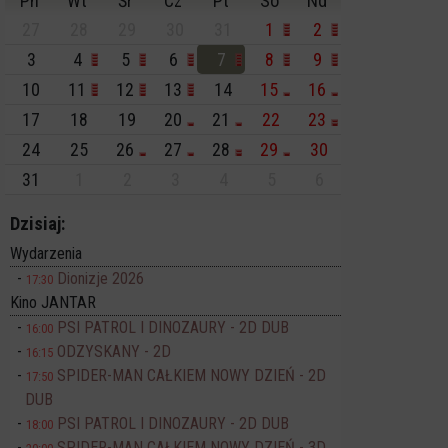
Pn
Wt
Śr
Cz
Pt
So
Nd
27
28
29
30
31
1
2
3
4
5
6
7
8
9
10
11
12
13
14
15
16
17
18
19
20
21
22
23
24
25
26
27
28
29
30
31
1
2
3
4
5
6
Dzisiaj:
Wydarzenia
Dionizje 2026
17:30
Kino JANTAR
PSI PATROL I DINOZAURY - 2D DUB
16:00
ODZYSKANY - 2D
16:15
SPIDER-MAN CAŁKIEM NOWY DZIEŃ - 2D
17:50
DUB
PSI PATROL I DINOZAURY - 2D DUB
18:00
SPIDER-MAN CAŁKIEM NOWY DZIEŃ - 3D