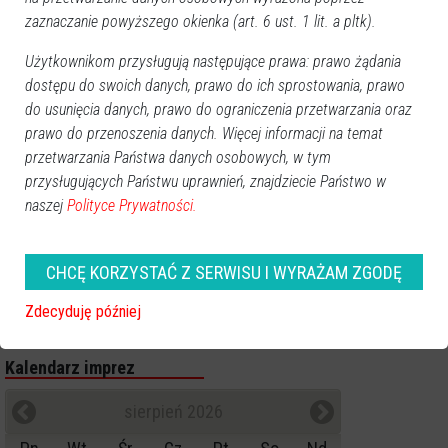
zaznaczanie powyższego okienka (art. 6 ust. 1 lit. a pltk).
Poprzednia
Następna
Użytkownikom przysługują następujące prawa: prawo żądania
Kategorie
dostępu do swoich danych, prawo do ich sprostowania, prawo
do usunięcia danych, prawo do ograniczenia przetwarzania oraz
Ostrołęka
prawo do przenoszenia danych. Więcej informacji na temat
Powiat ostrołecki
przetwarzania Państwa danych osobowych, w tym
Sport
przysługujących Państwu uprawnień, znajdziecie Państwo w
Balujemy
naszej
Polityce Prywatności.
Region
Polska
CHCĘ KORZYSTAĆ Z SERWISU I WYRAŻAM ZGODĘ
Budujemy
Kościół i społeczeństwo
Zdecyduję później
TV Ostrołęka
Kalendarz imprez
sierpień 2026