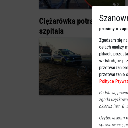
0
Szanown
Ciężarówka potrąciła rowerz
prosimy o zapo
szpitala
Zgadzam się na
celach analizy
plikach, pozost
w Ostrołęce prz
przetwarzaniem
przetwarzanie d
Polityce Prywat
3
Podstawą prawną
zgoda użytkown
okienka (art. 6 us
Użytkownikom pr
sprostowania, p