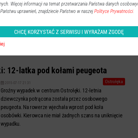
nych. Więcej informacji na temat przetwarzania Państwa danych osobowy
 Państwu uprawnień, znajdziecie Państwo w naszej
Polityce Prywatności.
CHCĘ KORZYSTAĆ Z SERWISU I WYRAŻAM ZGODĘ
iej
i: 12-latka pod kołami peugeota
Ostrołęka
2015-07-17 21:31
Groźny wypadek w centrum Ostrołęki. 12-letnia
dziewczynka potrącona została przez osobowego
peugeota. Na rowerze wjechała wprost pod koła
osobówki. Kierowca nie miał żadnych szans na uniknięcie
wypadku.