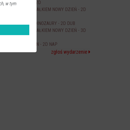
ODZYSKANY - 2D
16:15
ch, w tym
SPIDER-MAN CAŁKIEM NOWY DZIEŃ - 2D
17:50
DUB
PSI PATROL I DINOZAURY - 2D DUB
18:00
SPIDER-MAN CAŁKIEM NOWY DZIEŃ - 3D
20:00
NAP
ICE CREAM MAN - 2D NAP
20:30
zgłoś wydarzenie