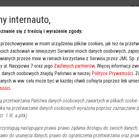
Kal
y internauto,
ystkę. 47-letnia kobieta zabrana do
znanie się z treścią i wyrażenie zgody:
P
2
 przechowywanie w moim urządzeniu plików cookies, jak też na przetw
Region
2024-11-07 14:04
 moich zachowań w niniejszym Serwisie moich danych osobowych, zapi
47-letnia rowerzystka potrącona przez kierowcę
awianych przeze mnie w ramach korzystania z Serwisu przez JML Sp. z o
1
ciężarówki została zabrana do szpitala. Do wypadku
y ul. Nasypowa 7 oraz jego
Zaufanych partnerów
. Więcej informacji zw
1
doszło na drodze krajowej w powiecie makowskim w
 danych osobowych znajdą Państwo w naszej
Polityce Prywatności
. 
miejscowości Węgrzynowo. Sprawca - kierowca
2
anych w ww. celu może być w każdej chwili cofnięta poprzez link umi
ciężarówki - popełnił fatalny błąd podczas manewru na
3
ności
.
drodze.
 przetwarzania Państwa danych osobowych zawartych w plikach cookie w
Dz
ika na przetwarzanie danych osobowych wyrażona poprzez zaznaczanie
Wy
t. 1 lit. a pltk).
Ki
zysługują następujące prawa: prawo żądania dostępu do swoich danych,
rawo do usunięcia danych, prawo do ograniczenia przetwarzania oraz pra