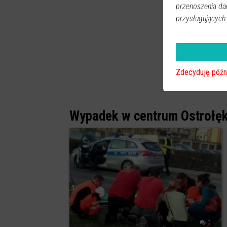
przenoszenia da
przysługujących
Zdecyduję późn
Wypadek w centrum Ostrołęk
0