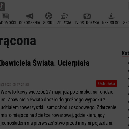
ADOMOŚCI
OGŁOSZENIA
SPORT
ZDJĘCIA
TV OSTROŁĘKA
NEKROLOGI
SŁ
trącona
Kat
bawiciela Świata. Ucierpiała
Ostrołęka
2025-05-27 21:58
We wtorkowy wieczór, 27 maja, już po zmroku, na rondzie
im. Zbawiciela Świata doszło do groźnego wypadku z
udziałem rowerzystki i samochodu osobowego. Zdarzenie
miało miejsce na ścieżce rowerowej, gdzie kierujący
jednośladem ma pierwszeństwo przed innymi pojazdami.