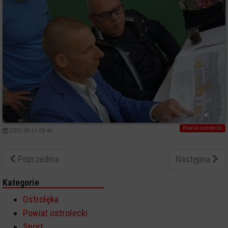
0
Powiat ostrołecki
2015-09-11 09:46
Poprzednia
Następna
Kategorie
Ostrołęka
Powiat ostrołecki
Sport