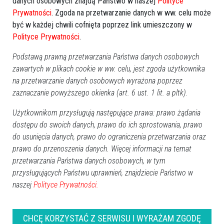
danych osobowych znajdą Państwo w naszej
Polityce
rusza proces rozbudowy placówki
Prywatności
. Zgoda na przetwarzanie danych w ww. celu może
być w każdej chwili cofnięta poprzez link umieszczony w
Polityce Prywatności
.
Podstawą prawną przetwarzania Państwa danych osobowych
zawartych w plikach cookie w ww. celu, jest zgoda użytkownika
na przetwarzanie danych osobowych wyrażona poprzez
zaznaczanie powyższego okienka (art. 6 ust. 1 lit. a pltk).
Użytkownikom przysługują następujące prawa: prawo żądania
dostępu do swoich danych, prawo do ich sprostowania, prawo
do usunięcia danych, prawo do ograniczenia przetwarzania oraz
prawo do przenoszenia danych. Więcej informacji na temat
0
przetwarzania Państwa danych osobowych, w tym
Powiat ostrołecki
2025-06-11 10:12
przysługujących Państwu uprawnień, znajdziecie Państwo w
Rozbudowa szkoły w Dzbeninie idzie pełną
naszej
Polityce Prywatności.
parą. Zyskają maluchy, uczniowie i
druhowie OSP [ZDJĘCIA]
CHCĘ KORZYSTAĆ Z SERWISU I WYRAŻAM ZGODĘ