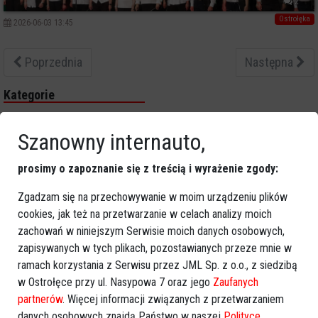
2
Ostrołęka
2026-06-03 13:45
Poprzednia
Następna
Kategorie
Ostrołęka
Szanowny internauto,
Powiat ostrołecki
Sport
prosimy o zapoznanie się z treścią i wyrażenie zgody:
Balujemy
Region
Zgadzam się na przechowywanie w moim urządzeniu plików
Polska
cookies, jak też na przetwarzanie w celach analizy moich
zachowań w niniejszym Serwisie moich danych osobowych,
Budujemy
zapisywanych w tych plikach, pozostawianych przeze mnie w
Kościół i społeczeństwo
ramach korzystania z Serwisu przez JML Sp. z o.o., z siedzibą
TV Ostrołęka
w Ostrołęce przy ul. Nasypowa 7 oraz jego
Zaufanych
Kalendarz imprez
partnerów
. Więcej informacji związanych z przetwarzaniem
danych osobowych znajdą Państwo w naszej
Polityce