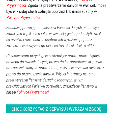
sierpień 2026
Prywatności
. Zgoda na przetwarzanie danych w ww. celu może
być w każdej chwili cofnięta poprzez link umieszczony w
Pn
Wt
Śr
Cz
Pt
So
Nd
Polityce Prywatności
.
27
28
29
30
31
1
2
Podstawą prawną przetwarzania Państwa danych osobowych
3
4
5
6
7
8
9
zawartych w plikach cookie w ww. celu, jest zgoda użytkownika
10
11
12
13
14
15
16
na przetwarzanie danych osobowych wyrażona poprzez
17
18
19
20
21
22
23
zaznaczanie powyższego okienka (art. 6 ust. 1 lit. a pltk).
24
25
26
27
28
29
30
Użytkownikom przysługują następujące prawa: prawo żądania
31
1
2
3
4
5
6
dostępu do swoich danych, prawo do ich sprostowania, prawo
do usunięcia danych, prawo do ograniczenia przetwarzania oraz
Dzisiaj:
prawo do przenoszenia danych. Więcej informacji na temat
Wydarzenia
przetwarzania Państwa danych osobowych, w tym
Dionizje 2026
17:30
przysługujących Państwu uprawnień, znajdziecie Państwo w
Biesiada Dożynkowa w Przytułach Starych
12:00
naszej
Polityce Prywatności.
Święto jagody w Łodziskach
14:00
Charytatywny Maraton Zumby w Goworowie
16:00
Sport
CHCĘ KORZYSTAĆ Z SERWISU I WYRAŻAM ZGODĘ