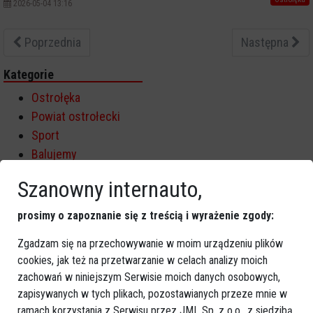
2026-05-04 13:16
Poprzednia
Następna
Kategorie
Ostrołęka
Powiat ostrołecki
Sport
Balujemy
Region
Szanowny internauto,
Polska
Budujemy
prosimy o zapoznanie się z treścią i wyrażenie zgody:
Kościół i społeczeństwo
Zgadzam się na przechowywanie w moim urządzeniu plików
TV Ostrołęka
cookies, jak też na przetwarzanie w celach analizy moich
Kalendarz imprez
zachowań w niniejszym Serwisie moich danych osobowych,
zapisywanych w tych plikach, pozostawianych przeze mnie w
sierpień 2026
ramach korzystania z Serwisu przez JML Sp. z o.o., z siedzibą