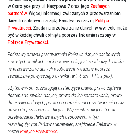
w Ostrołęce przy ul. Nasypowa 7 oraz jego
Zaufanych
Pn
Wt
Śr
Cz
Pt
So
Nd
partnerów
. Więcej informacji związanych z przetwarzaniem
27
28
29
30
31
1
2
danych osobowych znajdą Państwo w naszej
Polityce
3
4
5
6
7
8
9
Prywatności
. Zgoda na przetwarzanie danych w ww. celu może
10
11
12
13
14
15
16
być w każdej chwili cofnięta poprzez link umieszczony w
Polityce Prywatności
.
17
18
19
20
21
22
23
24
25
26
27
28
29
30
Podstawą prawną przetwarzania Państwa danych osobowych
zawartych w plikach cookie w ww. celu, jest zgoda użytkownika
31
1
2
3
4
5
6
na przetwarzanie danych osobowych wyrażona poprzez
Dzisiaj:
zaznaczanie powyższego okienka (art. 6 ust. 1 lit. a pltk).
Imprezy, Bale, Dancingi
Użytkownikom przysługują następujące prawa: prawo żądania
Zabawa odpustowa w Brodowych Łąkach
20:00
dostępu do swoich danych, prawo do ich sprostowania, prawo
Wydarzenia
do usunięcia danych, prawo do ograniczenia przetwarzania oraz
Dionizje 2026
17:30
prawo do przenoszenia danych. Więcej informacji na temat
Rajd rowerowy pamięci marynarzy i ułanów
10:00
przetwarzania Państwa danych osobowych, w tym
Turniej charytatywny "Gramy dla Neli"
12:00
przysługujących Państwu uprawnień, znajdziecie Państwo w
Piknik rodzinny w Wachu
14:00
naszej
Polityce Prywatności.