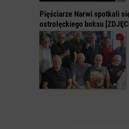
Pięściarze Narwi spotkali si
ostrołęckiego boksu [ZDJĘC
3