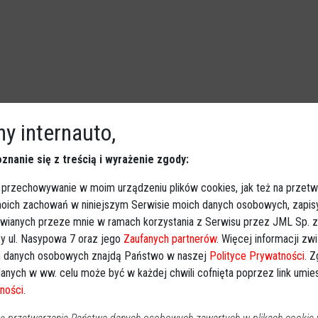
y internauto,
rasza na plażę. Przed nami
znanie się z treścią i wyrażenie zgody:
w Ostrołęce
 przechowywanie w moim urządzeniu plików cookies, jak też na przetw
Ostrołęka
2026-07-15 12:36
 moich zachowań w niniejszym Serwisie moich danych osobowych, zapi
Koło Gospodyń Miejskich w Ostrołęce organizuje letnie
awianych przeze mnie w ramach korzystania z Serwisu przez JML Sp. z o
spotkanie na świeżym powietrzu. Już w najbliższy
y ul. Nasypowa 7 oraz jego
Zaufanych partnerów
. Więcej informacji zw
czwartek, 16 lipca, na plaży miejskiej odbędzie się
 danych osobowych znajdą Państwo w naszej
Polityce Prywatności
. 
wydarzenie pod hasłem „Weekend Kobiecej Energii”.
anych w ww. celu może być w każdej chwili cofnięta poprzez link umi
ności
.
Wspólna zabawa i relaks nad Narwią rozpoczną się o
godzinie 18:00.