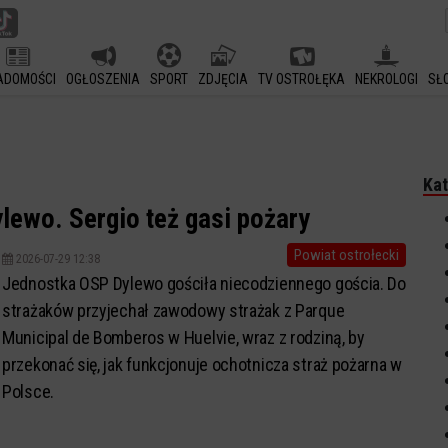
ADOMOŚCI
OGŁOSZENIA
SPORT
ZDJĘCIA
TV OSTROŁĘKA
NEKROLOGI
SŁ
Kat
ewo. Sergio też gasi pożary
Powiat ostrołecki
2026-07-29 12:38
Jednostka OSP Dylewo gościła niecodziennego gościa. Do
strażaków przyjechał zawodowy strażak z Parque
Municipal de Bomberos w Huelvie, wraz z rodziną, by
przekonać się, jak funkcjonuje ochotnicza straż pożarna w
Polsce.