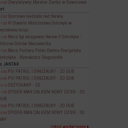
Charytatywny Maraton Zumby w Goworowie
16:00
ort
Sportowa niedziela nad Narwią
10:00
VI Otwarte Mistrzostwa Ostrołęki w
11:00
wyciskaniu leżąc
Mecz ligi okręgowej Narew II Ostrołęka -
11:00
Ostrovia Ostrów Mazowiecka
Mecz Pucharu Polski Elektro-Energetyka
17:30
Ostrołęka - Wymakracz Długosiodło
no JANTAR
PSI PATROL I DINOZAURY - 2D DUB
14:00
PSI PATROL I DINOZAURY - 2D DUB
16:00
ODZYSKANY - 2D
16:15
SPIDER-MAN CAŁKIEM NOWY DZIEŃ - 2D
17:50
DUB
PSI PATROL I DINOZAURY - 2D DUB
18:00
SPIDER-MAN CAŁKIEM NOWY DZIEŃ - 3D
20:00
NAP
zgłoś wydarzenie