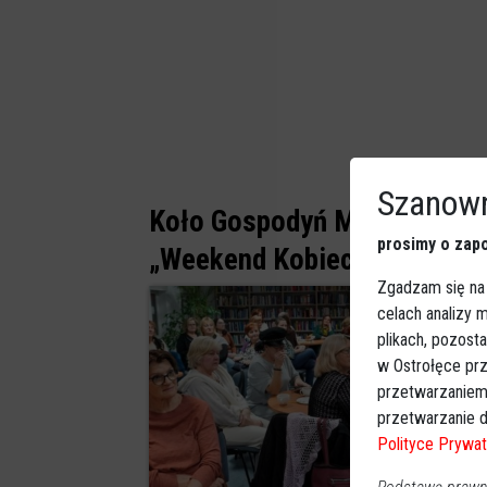
Szanown
Koło Gospodyń Miejskich zap
prosimy o zapo
„Weekend Kobiecej Energii” 
Zgadzam się na
celach analizy
plikach, pozost
w Ostrołęce prz
przetwarzaniem
przetwarzanie d
Polityce Prywat