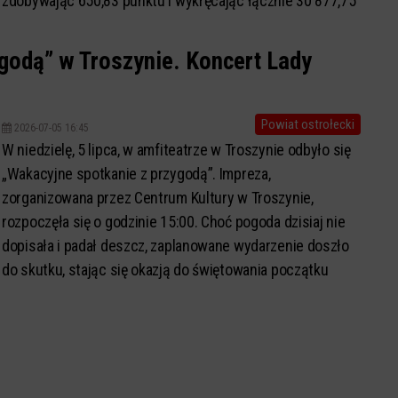
zdobywając 650,83 punktu i wykręcając łącznie 30 877,75
km.
godą” w Troszynie. Koncert Lady
Powiat ostrołecki
2026-07-05 16:45
W niedzielę, 5 lipca, w amfiteatrze w Troszynie odbyło się
„Wakacyjne spotkanie z przygodą”. Impreza,
zorganizowana przez Centrum Kultury w Troszynie,
rozpoczęła się o godzinie 15:00. Choć pogoda dzisiaj nie
dopisała i padał deszcz, zaplanowane wydarzenie doszło
do skutku, stając się okazją do świętowania początku
wakacji.