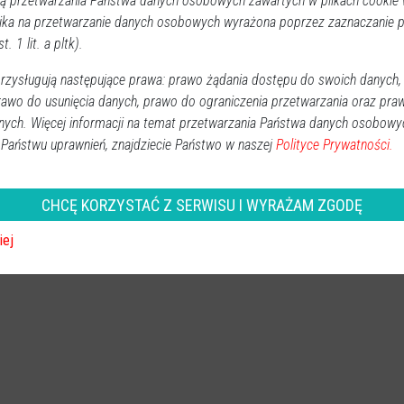
 przetwarzania Państwa danych osobowych zawartych w plikach cookie w
ika na przetwarzanie danych osobowych wyrażona poprzez zaznaczanie
t. 1 lit. a pltk).
w Żochach. Kolejne spotkanie
IA]
zysługują następujące prawa: prawo żądania dostępu do swoich danych,
rawo do usunięcia danych, prawo do ograniczenia przetwarzania oraz pra
Powiat ostrołecki
nych. Więcej informacji na temat przetwarzania Państwa danych osobowy
2026-07-15 12:05
W czwartek, 9 lipca, świetlica wiejska w Żochach gościła
 Państwu uprawnień, znajdziecie Państwo w naszej
Polityce Prywatności.
uczestników siódmego już spotkania integracyjnego pod
hasłem „Sprawni Niepełnosprawni”. Wydarzenie to
CHCĘ KORZYSTAĆ Z SERWISU I WYRAŻAM ZGODĘ
zgromadziło osoby z niepełnosprawnościami oraz ich
opiekunów z czterech sąsiednich gmin: Czerwin,
iej
Goworowo, Olszewo-Borki oraz Rzekuń.