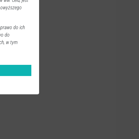
 ww. celu, jest
 powyższego
 prawo do ich
wo do
ch, w tym