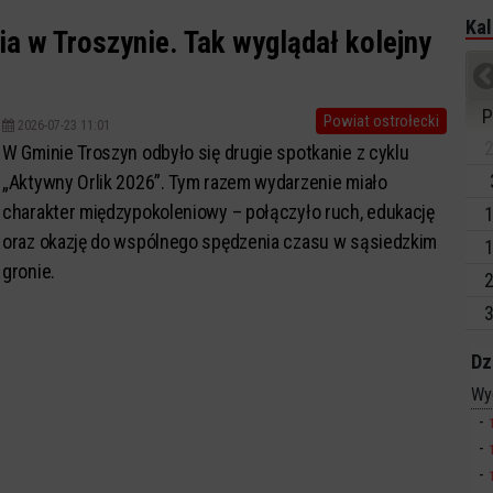
Kal
a w Troszynie. Tak wyglądał kolejny
P
Powiat ostrołecki
2026-07-23 11:01
2
W Gminie Troszyn odbyło się drugie spotkanie z cyklu
„Aktywny Orlik 2026”. Tym razem wydarzenie miało
charakter międzypokoleniowy – połączyło ruch, edukację
1
oraz okazję do wspólnego spędzenia czasu w sąsiedzkim
1
gronie.
2
3
Dz
Wy