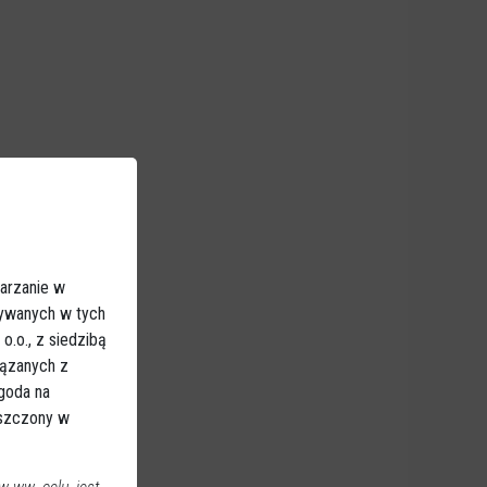
arzanie w
sywanych w tych
.o., z siedzibą
iązanych z
Zgoda na
eszczony w