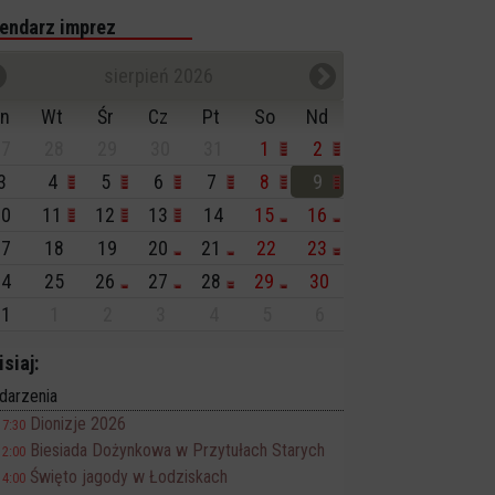
endarz imprez
sierpień 2026
n
Wt
Śr
Cz
Pt
So
Nd
7
28
29
30
31
1
2
3
4
5
6
7
8
9
0
11
12
13
14
15
16
7
18
19
20
21
22
23
4
25
26
27
28
29
30
1
1
2
3
4
5
6
isiaj:
darzenia
Dionizje 2026
17:30
Biesiada Dożynkowa w Przytułach Starych
12:00
Święto jagody w Łodziskach
14:00