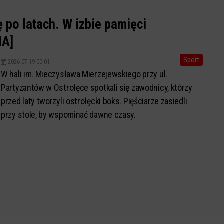
ę po latach. W izbie pamięci
IA]
Sport
2026-07-19 00:01
W hali im. Mieczysława Mierzejewskiego przy ul.
Partyzantów w Ostrołęce spotkali się zawodnicy, którzy
przed laty tworzyli ostrołęcki boks. Pięściarze zasiedli
przy stole, by wspominać dawne czasy.