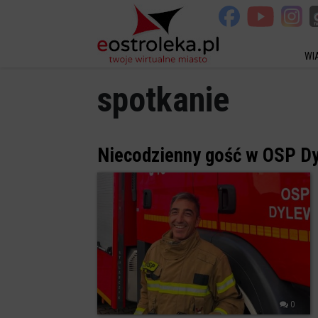
WI
spotkanie
Niecodzienny gość w OSP Dyl
0