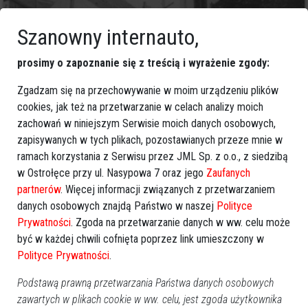
Szanowny internauto,
prosimy o zapoznanie się z treścią i wyrażenie zgody:
Zgadzam się na przechowywanie w moim urządzeniu plików
0
cookies, jak też na przetwarzanie w celach analizy moich
Ostrołęka
2015-05-11 21:35
zachowań w niniejszym Serwisie moich danych osobowych,
zapisywanych w tych plikach, pozostawianych przeze mnie w
ramach korzystania z Serwisu przez JML Sp. z o.o., z siedzibą
w Ostrołęce przy ul. Nasypowa 7 oraz jego
Zaufanych
partnerów
. Więcej informacji związanych z przetwarzaniem
danych osobowych znajdą Państwo w naszej
Polityce
Prywatności
. Zgoda na przetwarzanie danych w ww. celu może
być w każdej chwili cofnięta poprzez link umieszczony w
Polityce Prywatności
.
Podstawą prawną przetwarzania Państwa danych osobowych
zawartych w plikach cookie w ww. celu, jest zgoda użytkownika