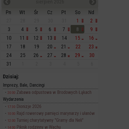
sierpień 2026
Pn
Wt
Śr
Cz
Pt
So
Nd
27
28
29
30
31
1
2
3
4
5
6
7
8
9
10
11
12
13
14
15
16
17
18
19
20
21
22
23
24
25
26
27
28
29
30
31
1
2
3
4
5
6
Dzisiaj:
Imprezy, Bale, Dancingi
Zabawa odpustowa w Brodowych Łąkach
20:00
Wydarzenia
Dionizje 2026
17:30
Rajd rowerowy pamięci marynarzy i ułanów
10:00
Turniej charytatywny "Gramy dla Neli"
12:00
Piknik rodzinny w Wachu
14:00