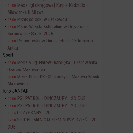
Mecz ligi okręgowej Kurpik Kadzidło -
15:00
Mławianka II Mława
Piknik sołecki w Laskowcu
15:00
Piknik Wiejski Kulturalnie w Drężewie –
15:00
Kurpiowskie Smaki 2026
Potańcówka w Durlasach dla 18-letniego
16:00
Antka
Sport
Mecz V ligi Narew Ostrołęka - Ożarowianka
12:00
Ożarów Mazowiecki
Mecz III ligi KS CK Troszyn - Mazovia Mińsk
13:00
Mazowiecki
Kino JANTAR
PSI PATROL I DINOZAURY - 2D DUB
14:00
PSI PATROL I DINOZAURY - 2D DUB
16:00
ODZYSKANY - 2D
16:15
SPIDER-MAN CAŁKIEM NOWY DZIEŃ - 2D
17:50
DUB