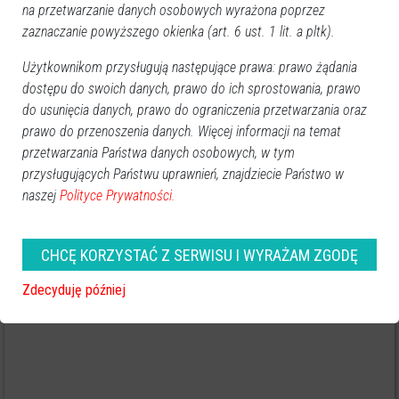
na przetwarzanie danych osobowych wyrażona poprzez
zaznaczanie powyższego okienka (art. 6 ust. 1 lit. a pltk).
Użytkownikom przysługują następujące prawa: prawo żądania
dostępu do swoich danych, prawo do ich sprostowania, prawo
do usunięcia danych, prawo do ograniczenia przetwarzania oraz
prawo do przenoszenia danych. Więcej informacji na temat
przetwarzania Państwa danych osobowych, w tym
przysługujących Państwu uprawnień, znajdziecie Państwo w
naszej
Polityce Prywatności.
Zobacz, jak wyglądał ostrołęcki dworzec
kolejowy w 1916 roku [UNIKALNE ZDJĘCIA]
CHCĘ KORZYSTAĆ Z SERWISU I WYRAŻAM ZGODĘ
Zdecyduję później