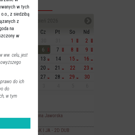
sywanych w tych
endarz imprez
.o., z siedzibą
sierpień 2026
iązanych z
Zgoda na
n
Wt
Śr
Cz
Pt
So
Nd
eszczony w
7
28
29
30
31
1
2
3
4
5
6
7
8
9
 ww. celu, jest
0
11
12
13
14
15
16
 powyższego
7
18
19
20
21
22
23
4
25
26
27
28
29
30
 prawo do ich
1
1
2
3
4
5
6
wo do
ch, w tym
isiaj:
ncerty
Art-Czwartek Ilona Jaworska
19:00
no JANTAR
FLEAK. FUTRZAK I JA - 2D DUB
11:00