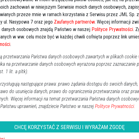
 moich zachowań w niniejszym Serwisie moich danych osobowych, zapi
Kal
awianych przeze mnie w ramach korzystania z Serwisu przez JML Sp. z o
y ul. Nasypowa 7 oraz jego
Zaufanych partnerów
. Więcej informacji zw
Następna
 danych osobowych znajdą Państwo w naszej
Polityce Prywatności
. 
P
anych w ww. celu może być w każdej chwili cofnięta poprzez link umi
2
ności
.
 przetwarzania Państwa danych osobowych zawartych w plikach cookie w
1
ika na przetwarzanie danych osobowych wyrażona poprzez zaznaczanie
1
t. 1 lit. a pltk).
2
zysługują następujące prawa: prawo żądania dostępu do swoich danych,
3
rawo do usunięcia danych, prawo do ograniczenia przetwarzania oraz pra
nych. Więcej informacji na temat przetwarzania Państwa danych osobowy
Dz
 Państwu uprawnień, znajdziecie Państwo w naszej
Polityce Prywatności.
Ko
Ki
CHCĘ KORZYSTAĆ Z SERWISU I WYRAŻAM ZGODĘ