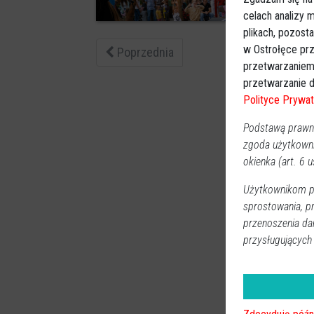
0
celach analizy
plikach, pozost
w Ostrołęce prz
Poprzednia
przetwarzaniem
przetwarzanie d
Polityce Prywat
Podstawą prawną
zgoda użytkown
okienka (art. 6 us
Użytkownikom pr
sprostowania, p
przenoszenia da
przysługujących