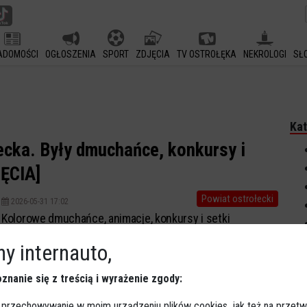
ADOMOŚCI
OGŁOSZENIA
SPORT
ZDJĘCIA
TV OSTROŁĘKA
NEKROLOGI
SŁ
Kat
ecka. Były dmuchańce, konkursy i
ĘCIA]
Powiat ostrołecki
2026-05-31 17:02
Kolorowe dmuchańce, animacje, konkursy i setki
uśmiechów – tak wyglądał Dzień Dziecka w Rzekuniu.
y internauto,
Niedzielny festyn przy tężni solankowej przyciągnął całe
rodziny, które wspólnie świętowały jedno z najbardziej
znanie się z treścią i wyrażenie zgody:
radosnych wydarzeń w roku.
 przechowywanie w moim urządzeniu plików cookies, jak też na przetw