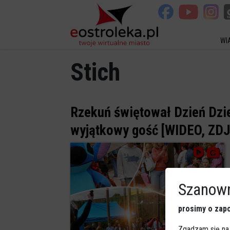
WI
Stich
Rzekuń świętował Dzień Dzi
wyjątkowy gość [WIDEO, ZDJ
Szanown
prosimy o zapo
Zgadzam się na