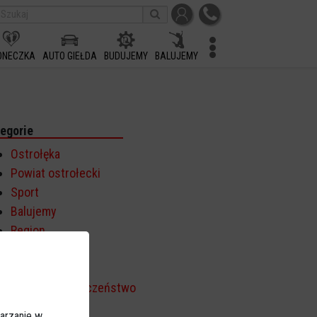
ONECZKA
AUTO GIEŁDA
BUDUJEMY
BALUJEMY
egorie
Ostrołęka
Powiat ostrołecki
Sport
Balujemy
Region
Polska
Budujemy
Kościół i społeczeństwo
TV Ostrołęka
arzanie w