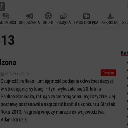
ADOMOŚCI
OGŁOSZENIA
SPORT
ZDJĘCIA
TV OSTROŁĘKA
NEKROLOGI
SŁ
013
Kat
dzona
Region
2013-09-11 20:19
Czujność, refleks i umiejętność podjęcia odważnej decyzji
w stresującej sytuacji – tym wykazała się 20-letnia
Paulina Sosińska, ratując życie tonącemu mężczyźnie. Jej
postawę postanowiła nagrodzić kapituła konkursu Strażak
Roku 2013. Nagrodę wręczy marszałek województwa
Adam Struzik.