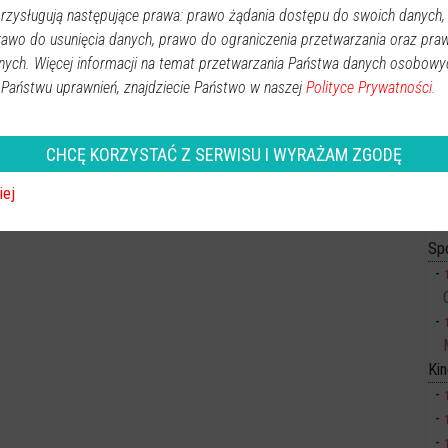
zysługują następujące prawa: prawo żądania dostępu do swoich danych,
rawo do usunięcia danych, prawo do ograniczenia przetwarzania oraz pra
nych. Więcej informacji na temat przetwarzania Państwa danych osobowy
 Państwu uprawnień, znajdziecie Państwo w naszej
Polityce Prywatności.
CHCĘ KORZYSTAĆ Z SERWISU I WYRAŻAM ZGODĘ
iej
Sp
Ki