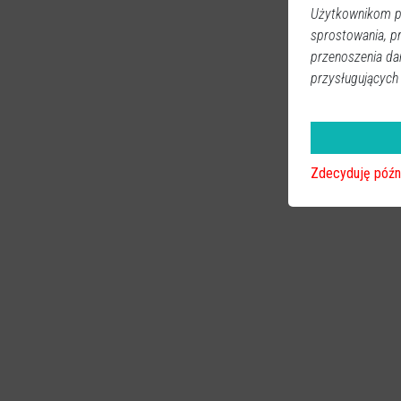
Użytkownikom pr
sprostowania, p
przenoszenia da
przysługujących
Zdecyduję późn