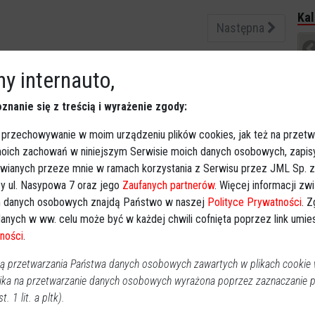
Kal
Następna
y internauto,
P
2
znanie się z treścią i wyrażenie zgody:
 przechowywanie w moim urządzeniu plików cookies, jak też na przetw
1
 moich zachowań w niniejszym Serwisie moich danych osobowych, zapi
1
awianych przeze mnie w ramach korzystania z Serwisu przez JML Sp. z o
2
y ul. Nasypowa 7 oraz jego
Zaufanych partnerów
. Więcej informacji zw
3
 danych osobowych znajdą Państwo w naszej
Polityce Prywatności
. 
anych w ww. celu może być w każdej chwili cofnięta poprzez link umi
Dz
ności
.
Imp
 przetwarzania Państwa danych osobowych zawartych w plikach cookie w
ika na przetwarzanie danych osobowych wyrażona poprzez zaznaczanie
Wy
t. 1 lit. a pltk).