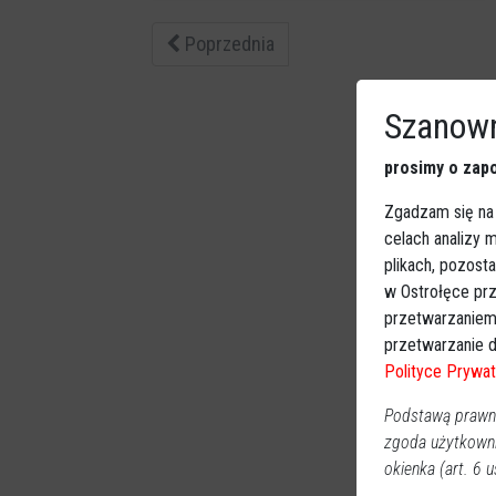
Poprzednia
Szanown
prosimy o zapo
Zgadzam się na
celach analizy
plikach, pozost
w Ostrołęce prz
przetwarzaniem
przetwarzanie d
Polityce Prywat
Podstawą prawną
zgoda użytkown
okienka (art. 6 us