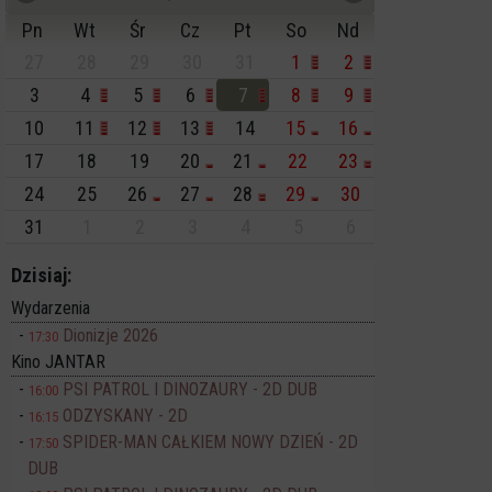
Pn
Wt
Śr
Cz
Pt
So
Nd
27
28
29
30
31
1
2
3
4
5
6
7
8
9
10
11
12
13
14
15
16
17
18
19
20
21
22
23
24
25
26
27
28
29
30
31
1
2
3
4
5
6
Dzisiaj:
Wydarzenia
Dionizje 2026
17:30
Kino JANTAR
PSI PATROL I DINOZAURY - 2D DUB
16:00
ODZYSKANY - 2D
16:15
SPIDER-MAN CAŁKIEM NOWY DZIEŃ - 2D
17:50
DUB