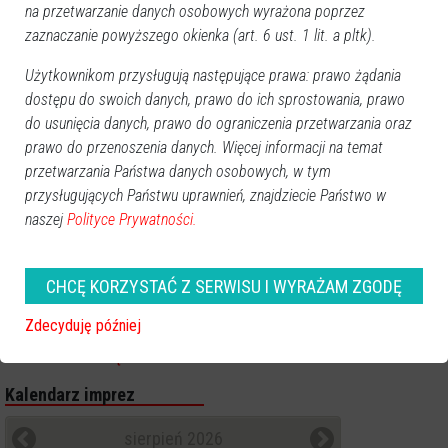
na przetwarzanie danych osobowych wyrażona poprzez
zaznaczanie powyższego okienka (art. 6 ust. 1 lit. a pltk).
Poprzednia
Następna
Użytkownikom przysługują następujące prawa: prawo żądania
dostępu do swoich danych, prawo do ich sprostowania, prawo
Kategorie
do usunięcia danych, prawo do ograniczenia przetwarzania oraz
Ostrołęka
prawo do przenoszenia danych. Więcej informacji na temat
Powiat ostrołecki
przetwarzania Państwa danych osobowych, w tym
Sport
przysługujących Państwu uprawnień, znajdziecie Państwo w
naszej
Polityce Prywatności.
Balujemy
Region
Polska
CHCĘ KORZYSTAĆ Z SERWISU I WYRAŻAM ZGODĘ
Budujemy
Zdecyduję później
Kościół i społeczeństwo
TV Ostrołęka
Kalendarz imprez
sierpień 2026