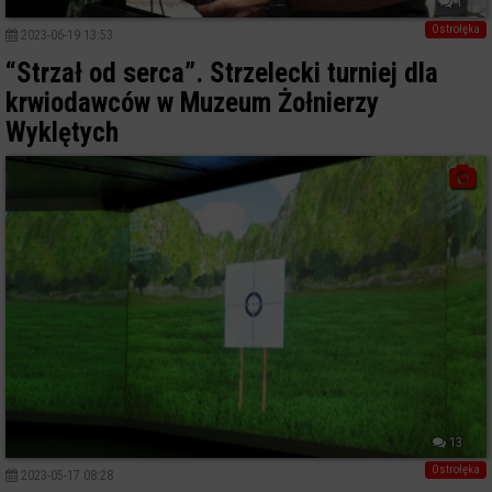
1
Ostrołęka
2023-06-19 13:53
“Strzał od serca”. Strzelecki turniej dla
krwiodawców w Muzeum Żołnierzy
Wyklętych
13
Ostrołęka
2023-05-17 08:28