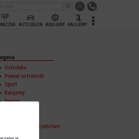
ONECZKA
AUTO GIEŁDA
BUDUJEMY
BALUJEMY
egorie
Ostrołęka
Powiat ostrołecki
Sport
Balujemy
Region
Polska
Budujemy
Kościół i społeczeństwo
TV Ostrołęka
arzanie w