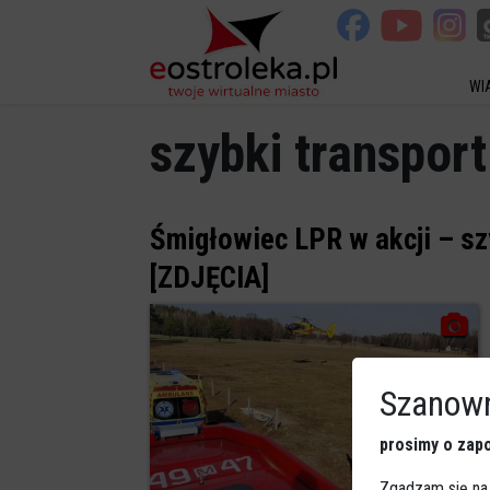
WI
szybki transport
Śmigłowiec LPR w akcji – s
[ZDJĘCIA]
Szanown
prosimy o zapo
Zgadzam się na