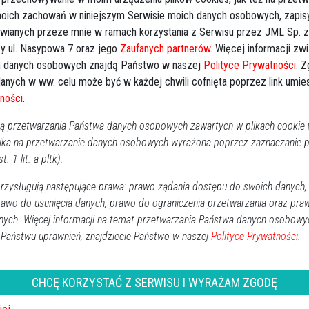
 moich zachowań w niniejszym Serwisie moich danych osobowych, zapi
Kal
awianych przeze mnie w ramach korzystania z Serwisu przez JML Sp. z o
y ul. Nasypowa 7 oraz jego
Zaufanych partnerów
. Więcej informacji zw
Następna
 danych osobowych znajdą Państwo w naszej
Polityce Prywatności
. 
P
anych w ww. celu może być w każdej chwili cofnięta poprzez link umi
2
ności
.
 przetwarzania Państwa danych osobowych zawartych w plikach cookie w
1
ika na przetwarzanie danych osobowych wyrażona poprzez zaznaczanie
1
t. 1 lit. a pltk).
2
zysługują następujące prawa: prawo żądania dostępu do swoich danych,
3
rawo do usunięcia danych, prawo do ograniczenia przetwarzania oraz pra
nych. Więcej informacji na temat przetwarzania Państwa danych osobowy
Dz
 Państwu uprawnień, znajdziecie Państwo w naszej
Polityce Prywatności.
Ko
Ki
CHCĘ KORZYSTAĆ Z SERWISU I WYRAŻAM ZGODĘ