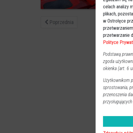
3
celach analizy
plikach, pozost
w Ostrołęce prz
Poprzednia
przetwarzaniem
przetwarzanie d
Polityce Prywat
Podstawą prawną
zgoda użytkown
okienka (art. 6 us
Użytkownikom pr
sprostowania, p
przenoszenia da
przysługujących