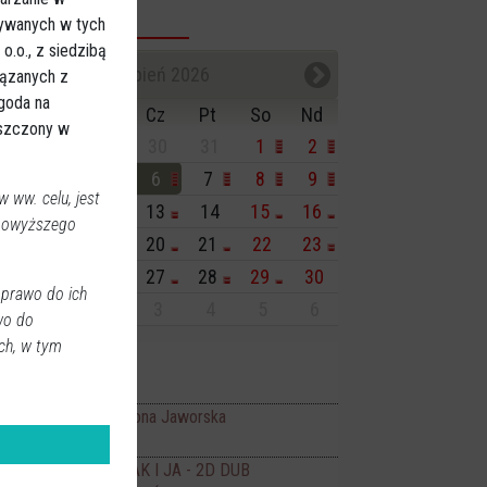
sywanych w tych
endarz imprez
.o., z siedzibą
sierpień 2026
iązanych z
Zgoda na
n
Wt
Śr
Cz
Pt
So
Nd
eszczony w
7
28
29
30
31
1
2
3
4
5
6
7
8
9
 ww. celu, jest
0
11
12
13
14
15
16
 powyższego
7
18
19
20
21
22
23
4
25
26
27
28
29
30
 prawo do ich
1
1
2
3
4
5
6
wo do
ch, w tym
isiaj:
ncerty
Art-Czwartek Ilona Jaworska
19:00
no JANTAR
FLEAK. FUTRZAK I JA - 2D DUB
11:00