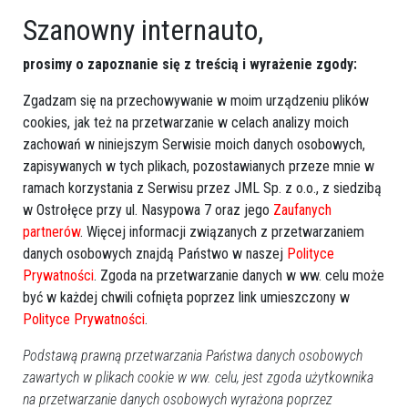
Baśnie w wersji dla dorosłych. Wyjątkowy
Szanowny internauto,
finał teatralnej wiosny w Ostrołęce [WIDEO,
ZDJĘCIA]
prosimy o zapoznanie się z treścią i wyrażenie zgody:
Zgadzam się na przechowywanie w moim urządzeniu plików
cookies, jak też na przetwarzanie w celach analizy moich
zachowań w niniejszym Serwisie moich danych osobowych,
zapisywanych w tych plikach, pozostawianych przeze mnie w
ramach korzystania z Serwisu przez JML Sp. z o.o., z siedzibą
w Ostrołęce przy ul. Nasypowa 7 oraz jego
Zaufanych
partnerów
. Więcej informacji związanych z przetwarzaniem
danych osobowych znajdą Państwo w naszej
Polityce
Prywatności
. Zgoda na przetwarzanie danych w ww. celu może
być w każdej chwili cofnięta poprzez link umieszczony w
0
Polityce Prywatności
.
Ostrołęka
2026-06-19 21:24
Podstawą prawną przetwarzania Państwa danych osobowych
zawartych w plikach cookie w ww. celu, jest zgoda użytkownika
na przetwarzanie danych osobowych wyrażona poprzez