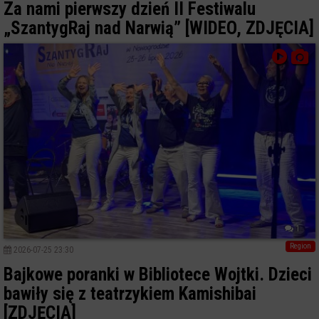
Za nami pierwszy dzień II Festiwalu
„SzantygRaj nad Narwią” [WIDEO, ZDJĘCIA]
1
Region
2026-07-25 23:30
Bajkowe poranki w Bibliotece Wojtki. Dzieci
bawiły się z teatrzykiem Kamishibai
[ZDJĘCIA]