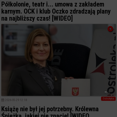
Półkolonie, teatr i... umowa z zakładem
karnym. OCK i klub Oczko zdradzają plany
na najbliższy czas! [WIDEO]
0
Ostrołęka
2026-05-29 12:18
Książę nie był jej potrzebny. Królewna
Śnieżka, jakiej nie znacie! [WIDEO,