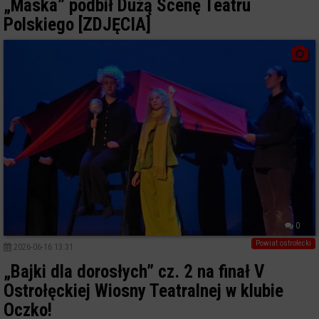
„Maska” podbił Dużą Scenę Teatru
Polskiego [ZDJĘCIA]
0
Powiat ostrołecki
2026-06-16 13:31
„Bajki dla dorosłych” cz. 2 na finał V
Ostrołęckiej Wiosny Teatralnej w klubie
Oczko!