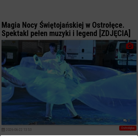
Magia Nocy Świętojańskiej w Ostrołęce.
Spektakl pełen muzyki i legend [ZDJĘCIA]
0
Ostrołęka
2026-06-22 13:53