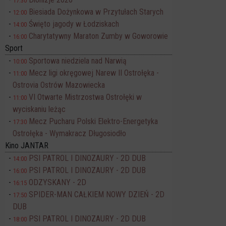
17:30
Biesiada Dożynkowa w Przytułach Starych
12:00
Święto jagody w Łodziskach
14:00
Charytatywny Maraton Zumby w Goworowie
16:00
Sport
Sportowa niedziela nad Narwią
10:00
Mecz ligi okręgowej Narew II Ostrołęka -
11:00
Ostrovia Ostrów Mazowiecka
VI Otwarte Mistrzostwa Ostrołęki w
11:00
wyciskaniu leżąc
Mecz Pucharu Polski Elektro-Energetyka
17:30
Ostrołęka - Wymakracz Długosiodło
Kino JANTAR
PSI PATROL I DINOZAURY - 2D DUB
14:00
PSI PATROL I DINOZAURY - 2D DUB
16:00
ODZYSKANY - 2D
16:15
SPIDER-MAN CAŁKIEM NOWY DZIEŃ - 2D
17:50
DUB
PSI PATROL I DINOZAURY - 2D DUB
18:00