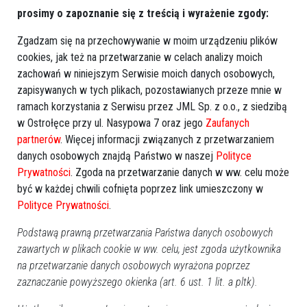
prosimy o zapoznanie się z treścią i wyrażenie zgody:
Zgadzam się na przechowywanie w moim urządzeniu plików
cookies, jak też na przetwarzanie w celach analizy moich
zachowań w niniejszym Serwisie moich danych osobowych,
zapisywanych w tych plikach, pozostawianych przeze mnie w
ramach korzystania z Serwisu przez JML Sp. z o.o., z siedzibą
w Ostrołęce przy ul. Nasypowa 7 oraz jego
Zaufanych
partnerów
. Więcej informacji związanych z przetwarzaniem
danych osobowych znajdą Państwo w naszej
Polityce
Prywatności
. Zgoda na przetwarzanie danych w ww. celu może
być w każdej chwili cofnięta poprzez link umieszczony w
0
Polityce Prywatności
.
Ostrołęka
2014-08-07 12:52
Podstawą prawną przetwarzania Państwa danych osobowych
zawartych w plikach cookie w ww. celu, jest zgoda użytkownika
na przetwarzanie danych osobowych wyrażona poprzez
zaznaczanie powyższego okienka (art. 6 ust. 1 lit. a pltk).