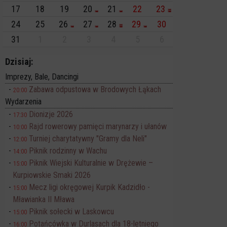
17
18
19
20
21
22
23
24
25
26
27
28
29
30
31
1
2
3
4
5
6
Dzisiaj:
Imprezy, Bale, Dancingi
Zabawa odpustowa w Brodowych Łąkach
20:00
Wydarzenia
Dionizje 2026
17:30
Rajd rowerowy pamięci marynarzy i ułanów
10:00
Turniej charytatywny "Gramy dla Neli"
12:00
Piknik rodzinny w Wachu
14:00
Piknik Wiejski Kulturalnie w Drężewie –
15:00
Kurpiowskie Smaki 2026
Mecz ligi okręgowej Kurpik Kadzidło -
15:00
Mławianka II Mława
Piknik sołecki w Laskowcu
15:00
Potańcówka w Durlasach dla 18-letniego
16:00