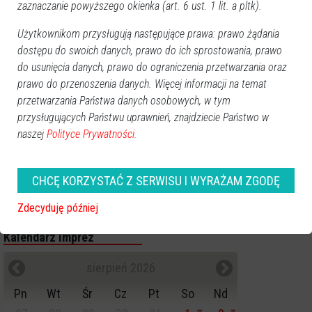
Poprzednia
Następna
zaznaczanie powyższego okienka (art. 6 ust. 1 lit. a pltk).
Użytkownikom przysługują następujące prawa: prawo żądania
Kategorie
dostępu do swoich danych, prawo do ich sprostowania, prawo
Ostrołęka
do usunięcia danych, prawo do ograniczenia przetwarzania oraz
Powiat ostrołecki
prawo do przenoszenia danych. Więcej informacji na temat
Sport
przetwarzania Państwa danych osobowych, w tym
Balujemy
przysługujących Państwu uprawnień, znajdziecie Państwo w
naszej
Polityce Prywatności.
Region
Polska
Budujemy
CHCĘ KORZYSTAĆ Z SERWISU I WYRAŻAM ZGODĘ
Kościół i społeczeństwo
Zdecyduję później
TV Ostrołęka
Kalendarz imprez
sierpień 2026
Pn
Wt
Śr
Cz
Pt
So
Nd