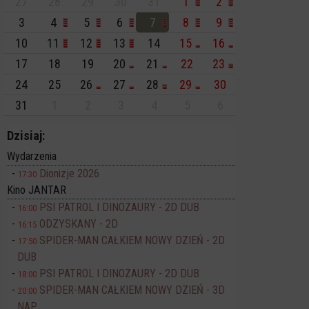
27
28
29
30
31
1
2
3
4
5
6
7
8
9
10
11
12
13
14
15
16
17
18
19
20
21
22
23
24
25
26
27
28
29
30
31
1
2
3
4
5
6
Dzisiaj:
Wydarzenia
Dionizje 2026
17:30
Kino JANTAR
PSI PATROL I DINOZAURY - 2D DUB
16:00
ODZYSKANY - 2D
16:15
SPIDER-MAN CAŁKIEM NOWY DZIEŃ - 2D
17:50
DUB
PSI PATROL I DINOZAURY - 2D DUB
18:00
SPIDER-MAN CAŁKIEM NOWY DZIEŃ - 3D
20:00
NAP