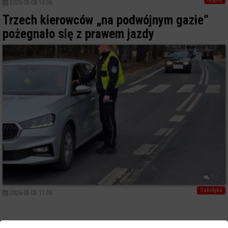
2026-06-08 14:06
Trzech kierowców „na podwójnym gazie”
pożegnało się z prawem jazdy
1
Ostrołęka
2026-05-05 11:06