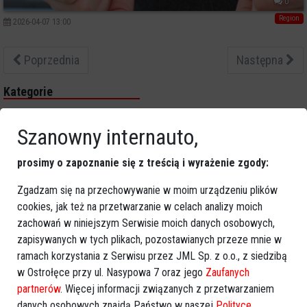
0
Region
2026-04-07 13:00
Poprzednia
Następna
Kategorie
Ostrołęka
Szanowny internauto,
Powiat ostrołecki
Sport
prosimy o zapoznanie się z treścią i wyrażenie zgody:
Balujemy
Region
Zgadzam się na przechowywanie w moim urządzeniu plików
Polska
cookies, jak też na przetwarzanie w celach analizy moich
zachowań w niniejszym Serwisie moich danych osobowych,
Budujemy
zapisywanych w tych plikach, pozostawianych przeze mnie w
Kościół i społeczeństwo
ramach korzystania z Serwisu przez JML Sp. z o.o., z siedzibą
TV Ostrołęka
w Ostrołęce przy ul. Nasypowa 7 oraz jego
Zaufanych
Kalendarz imprez
partnerów
. Więcej informacji związanych z przetwarzaniem
danych osobowych znajdą Państwo w naszej
Polityce