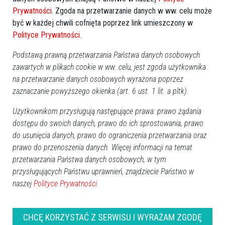
sierpień 2026
Prywatności
. Zgoda na przetwarzanie danych w ww. celu może
być w każdej chwili cofnięta poprzez link umieszczony w
Pn
Wt
Śr
Cz
Pt
So
Nd
Polityce Prywatności
.
27
28
29
30
31
1
2
Podstawą prawną przetwarzania Państwa danych osobowych
3
4
5
6
7
8
9
zawartych w plikach cookie w ww. celu, jest zgoda użytkownika
10
11
12
13
14
15
16
na przetwarzanie danych osobowych wyrażona poprzez
17
18
19
20
21
22
23
zaznaczanie powyższego okienka (art. 6 ust. 1 lit. a pltk).
24
25
26
27
28
29
30
Użytkownikom przysługują następujące prawa: prawo żądania
31
1
2
3
4
5
6
dostępu do swoich danych, prawo do ich sprostowania, prawo
do usunięcia danych, prawo do ograniczenia przetwarzania oraz
Dzisiaj:
prawo do przenoszenia danych. Więcej informacji na temat
Wydarzenia
przetwarzania Państwa danych osobowych, w tym
Dionizje 2026
17:30
przysługujących Państwu uprawnień, znajdziecie Państwo w
Biesiada Dożynkowa w Przytułach Starych
12:00
naszej
Polityce Prywatności.
Święto jagody w Łodziskach
14:00
Charytatywny Maraton Zumby w Goworowie
16:00
Sport
CHCĘ KORZYSTAĆ Z SERWISU I WYRAŻAM ZGODĘ