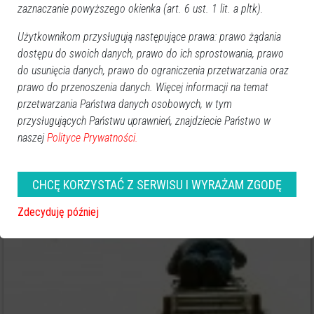
zaznaczanie powyższego okienka (art. 6 ust. 1 lit. a pltk).
Użytkownikom przysługują następujące prawa: prawo żądania
dostępu do swoich danych, prawo do ich sprostowania, prawo
do usunięcia danych, prawo do ograniczenia przetwarzania oraz
prawo do przenoszenia danych. Więcej informacji na temat
przetwarzania Państwa danych osobowych, w tym
0
przysługujących Państwu uprawnień, znajdziecie Państwo w
Ostrołęka
naszej
Polityce Prywatności.
2013-09-26 09:37
Ulica Celna: Mężczyzna spadł z drabiny na
ogrodzenie
CHCĘ KORZYSTAĆ Z SERWISU I WYRAŻAM ZGODĘ
Zdecyduję później