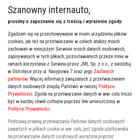
Szanowny internauto,
prosimy o zapoznanie się z treścią i wyrażenie zgody:
Zgadzam się na przechowywanie w moim urządzeniu plików
cookies, jak też na przetwarzanie w celach analizy moich
zachowań w niniejszym Serwisie moich danych osobowych,
zapisywanych w tych plikach, pozostawianych przeze mnie w
ramach korzystania z Serwisu przez JML Sp. z o.o., z siedzibą
w Ostrołęce przy ul. Nasypowa 7 oraz jego
Zaufanych
partnerów
. Więcej informacji związanych z przetwarzaniem
danych osobowych znajdą Państwo w naszej
Polityce
Ostrołęka: Złamany konar niemal uszkodził
Prywatności
. Zgoda na przetwarzanie danych w ww. celu może
być w każdej chwili cofnięta poprzez link umieszczony w
budynek mieszkalny
Polityce Prywatności
.
Podstawą prawną przetwarzania Państwa danych osobowych
zawartych w plikach cookie w ww. celu, jest zgoda użytkownika
na przetwarzanie danych osobowych wyrażona poprzez