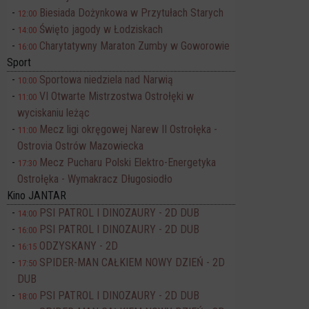
Biesiada Dożynkowa w Przytułach Starych
12:00
Święto jagody w Łodziskach
14:00
Charytatywny Maraton Zumby w Goworowie
16:00
Sport
Sportowa niedziela nad Narwią
10:00
VI Otwarte Mistrzostwa Ostrołęki w
11:00
wyciskaniu leżąc
Mecz ligi okręgowej Narew II Ostrołęka -
11:00
Ostrovia Ostrów Mazowiecka
Mecz Pucharu Polski Elektro-Energetyka
17:30
Ostrołęka - Wymakracz Długosiodło
Kino JANTAR
PSI PATROL I DINOZAURY - 2D DUB
14:00
PSI PATROL I DINOZAURY - 2D DUB
16:00
ODZYSKANY - 2D
16:15
SPIDER-MAN CAŁKIEM NOWY DZIEŃ - 2D
17:50
DUB
PSI PATROL I DINOZAURY - 2D DUB
18:00