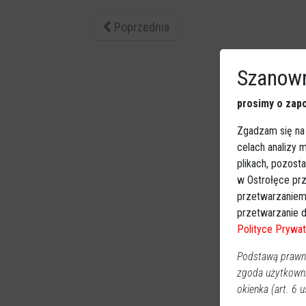
Poprzednia
Szanown
prosimy o zapo
Zgadzam się na
celach analizy
plikach, pozost
w Ostrołęce prz
przetwarzaniem
przetwarzanie d
Polityce Prywat
Podstawą prawną
zgoda użytkown
okienka (art. 6 us