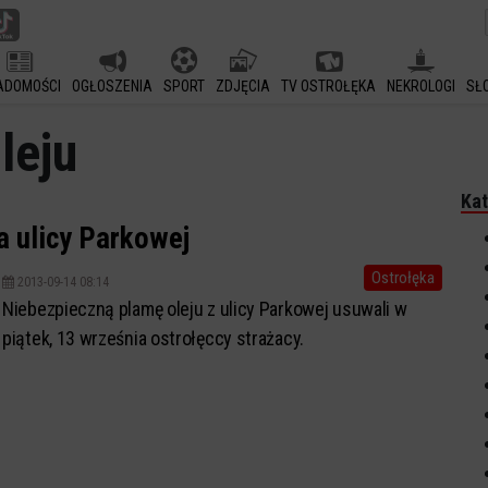
ADOMOŚCI
OGŁOSZENIA
SPORT
ZDJĘCIA
TV OSTROŁĘKA
NEKROLOGI
SŁ
leju
Kat
a ulicy Parkowej
Ostrołęka
2013-09-14 08:14
Niebezpieczną plamę oleju z ulicy Parkowej usuwali w
piątek, 13 września ostrołęccy strażacy.