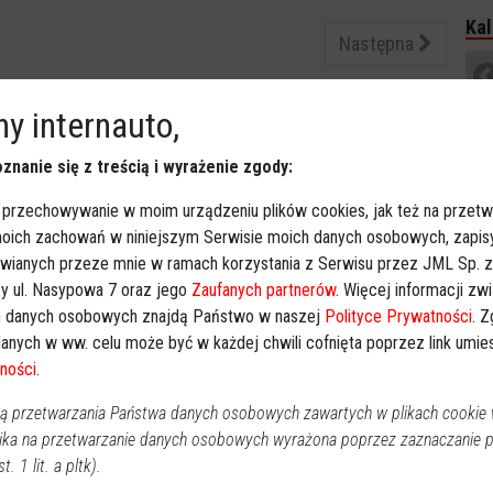
Kal
Następna
y internauto,
P
2
znanie się z treścią i wyrażenie zgody:
 przechowywanie w moim urządzeniu plików cookies, jak też na przetw
1
 moich zachowań w niniejszym Serwisie moich danych osobowych, zapi
1
awianych przeze mnie w ramach korzystania z Serwisu przez JML Sp. z o
2
y ul. Nasypowa 7 oraz jego
Zaufanych partnerów
. Więcej informacji zw
3
 danych osobowych znajdą Państwo w naszej
Polityce Prywatności
. 
anych w ww. celu może być w każdej chwili cofnięta poprzez link umi
Dz
ności
.
Imp
 przetwarzania Państwa danych osobowych zawartych w plikach cookie w
ika na przetwarzanie danych osobowych wyrażona poprzez zaznaczanie
Wy
t. 1 lit. a pltk).