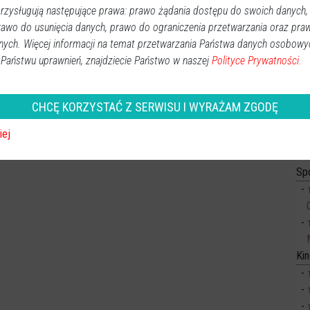
zysługują następujące prawa: prawo żądania dostępu do swoich danych,
rawo do usunięcia danych, prawo do ograniczenia przetwarzania oraz pra
nych. Więcej informacji na temat przetwarzania Państwa danych osobowy
 Państwu uprawnień, znajdziecie Państwo w naszej
Polityce Prywatności.
CHCĘ KORZYSTAĆ Z SERWISU I WYRAŻAM ZGODĘ
iej
Sp
Ki