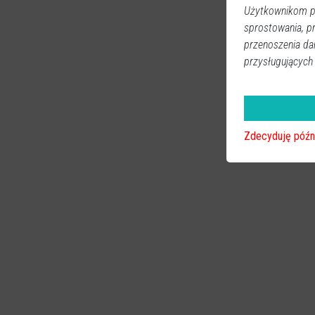
Użytkownikom pr
sprostowania, p
przenoszenia da
przysługujących
Zdecyduję późn