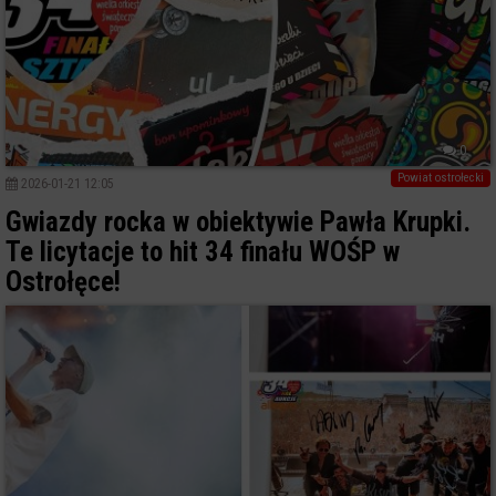
0
Powiat ostrołecki
2026-01-21 12:05
Gwiazdy rocka w obiektywie Pawła Krupki.
Te licytacje to hit 34 finału WOŚP w
Ostrołęce!