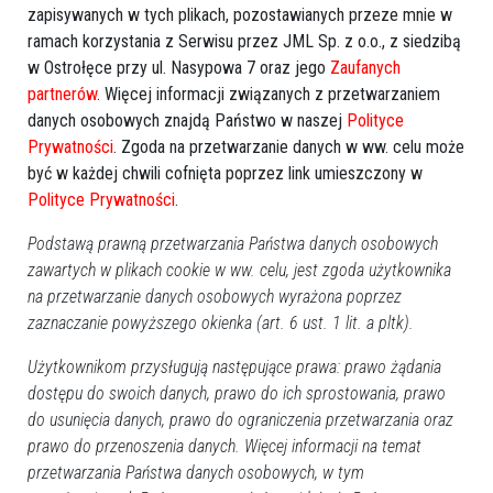
Ostrołęka
2026-01-23 14:09
zapisywanych w tych plikach, pozostawianych przeze mnie w
"Bajeczka" gra z WOŚP! Kiermasz słodkości
ramach korzystania z Serwisu przez JML Sp. z o.o., z siedzibą
w Ostrołęce przy ul. Nasypowa 7 oraz jego
Zaufanych
i lekcja empatii [ZDJĘCIA]
partnerów
. Więcej informacji związanych z przetwarzaniem
danych osobowych znajdą Państwo w naszej
Polityce
Prywatności
. Zgoda na przetwarzanie danych w ww. celu może
być w każdej chwili cofnięta poprzez link umieszczony w
Polityce Prywatności
.
Podstawą prawną przetwarzania Państwa danych osobowych
zawartych w plikach cookie w ww. celu, jest zgoda użytkownika
na przetwarzanie danych osobowych wyrażona poprzez
zaznaczanie powyższego okienka (art. 6 ust. 1 lit. a pltk).
Użytkownikom przysługują następujące prawa: prawo żądania
0
dostępu do swoich danych, prawo do ich sprostowania, prawo
Ostrołęka
do usunięcia danych, prawo do ograniczenia przetwarzania oraz
2026-01-23 12:33
prawo do przenoszenia danych. Więcej informacji na temat
przetwarzania Państwa danych osobowych, w tym