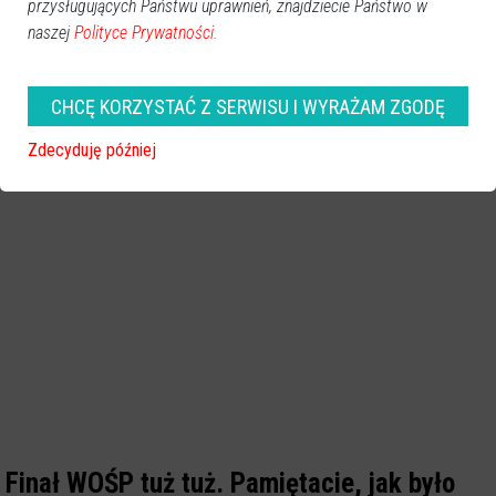
przysługujących Państwu uprawnień, znajdziecie Państwo w
naszej
Polityce Prywatności.
CHCĘ KORZYSTAĆ Z SERWISU I WYRAŻAM ZGODĘ
Zdecyduję później
Finał WOŚP tuż tuż. Pamiętacie, jak było