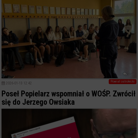
0
Powiat ostrołecki
2026-01-13 12:42
Poseł Popielarz wspomniał o WOŚP. Zwrócił
się do Jerzego Owsiaka