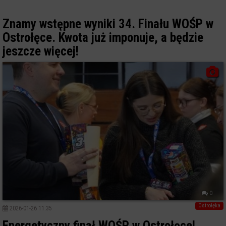
Znamy wstępne wyniki 34. Finału WOŚP w
Ostrołęce. Kwota już imponuje, a będzie
jeszcze więcej!
0
Ostrołęka
2026-01-26 11:35
Energetyczny finał WOŚP w Ostrołęce!