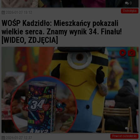
0
Ostrołęka
2026-01-27 13:12
WOŚP Kadzidło: Mieszkańcy pokazali
wielkie serca. Znamy wynik 34. Finału!
[WIDEO, ZDJĘCIA]
0
Powiat ostrołecki
2026-01-27 12:37