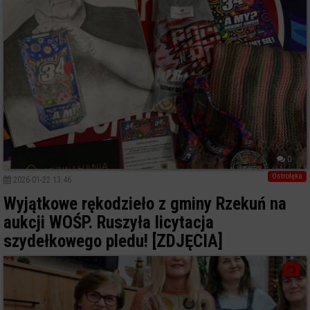
0
Ostrołęka
2026-01-22 13:46
Wyjątkowe rękodzieło z gminy Rzekuń na
aukcji WOŚP. Ruszyła licytacja
szydełkowego pledu! [ZDJĘCIA]