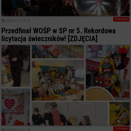
0
Ostrołęka
2026-01-19 12:10
Przedfinał WOŚP w SP nr 5. Rekordowa
licytacja świeczników! [ZDJĘCIA]
0
Ostrołęka
2026-01-19 11:19