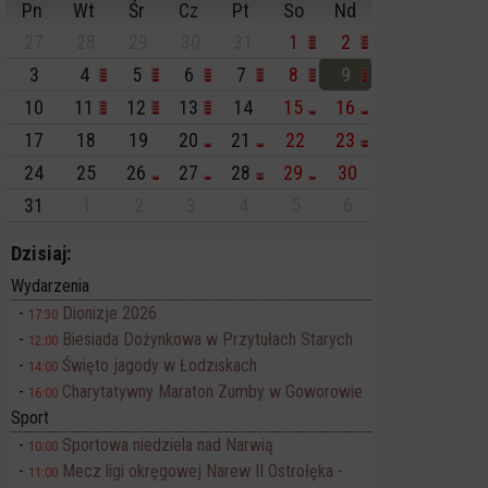
Pn
Wt
Śr
Cz
Pt
So
Nd
27
28
29
30
31
1
2
3
4
5
6
7
8
9
10
11
12
13
14
15
16
17
18
19
20
21
22
23
24
25
26
27
28
29
30
31
1
2
3
4
5
6
Dzisiaj:
Wydarzenia
Dionizje 2026
17:30
Biesiada Dożynkowa w Przytułach Starych
12:00
Święto jagody w Łodziskach
14:00
Charytatywny Maraton Zumby w Goworowie
16:00
Sport
Sportowa niedziela nad Narwią
10:00
Mecz ligi okręgowej Narew II Ostrołęka -
11:00