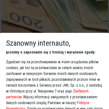
Szanowny internauto,
0
Powiat ostrołecki
2025-08-29 09:34
prosimy o zapoznanie się z treścią i wyrażenie zgody:
Wnioski o 800 plus na nowy okres można
składać od 1 lutego
Zgadzam się na przechowywanie w moim urządzeniu plików
cookies, jak też na przetwarzanie w celach analizy moich
zachowań w niniejszym Serwisie moich danych osobowych,
zapisywanych w tych plikach, pozostawianych przeze mnie w
ramach korzystania z Serwisu przez JML Sp. z o.o., z siedzibą
w Ostrołęce przy ul. Nasypowa 7 oraz jego
Zaufanych
partnerów
. Więcej informacji związanych z przetwarzaniem
danych osobowych znajdą Państwo w naszej
Polityce
Prywatności
. Zgoda na przetwarzanie danych w ww. celu może