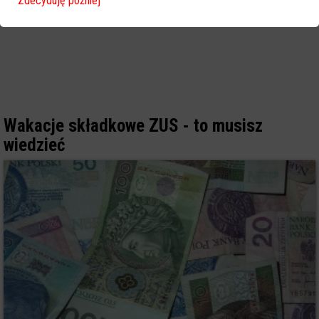
Zdecyduję później
Wakacje składkowe ZUS - to musisz
wiedzieć