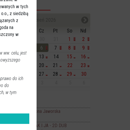
sywanych w tych
endarz imprez
.o., z siedzibą
sierpień 2026
iązanych z
Zgoda na
n
Wt
Śr
Cz
Pt
So
Nd
eszczony w
7
28
29
30
31
1
2
3
4
5
6
7
8
9
 ww. celu, jest
0
11
12
13
14
15
16
 powyższego
7
18
19
20
21
22
23
4
25
26
27
28
29
30
 prawo do ich
1
1
2
3
4
5
6
wo do
ch, w tym
isiaj:
ncerty
Art-Czwartek Ilona Jaworska
19:00
no JANTAR
FLEAK. FUTRZAK I JA - 2D DUB
11:00