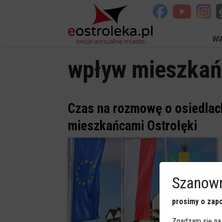
WI
wpływ mieszka
Czas na rozmowę o osiedlach
mieszkańcami Ostrołęki
Szanown
prosimy o zapo
Zgadzam się na