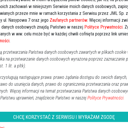
zaplanowali wspólnie kolejne kroki. Pierwsze z zebrań
 moich zachowań w niniejszym Serwisie moich danych osobowych, zapi
Kal
odbędzie się już pod koniec kwietnia.
awianych przeze mnie w ramach korzystania z Serwisu przez JML Sp. z o
y ul. Nasypowa 7 oraz jego
Zaufanych partnerów
. Więcej informacji zw
Następna
 danych osobowych znajdą Państwo w naszej
Polityce Prywatności
. 
P
anych w ww. celu może być w każdej chwili cofnięta poprzez link umi
2
ności
.
 przetwarzania Państwa danych osobowych zawartych w plikach cookie w
1
ika na przetwarzanie danych osobowych wyrażona poprzez zaznaczanie
1
t. 1 lit. a pltk).
2
zysługują następujące prawa: prawo żądania dostępu do swoich danych,
3
rawo do usunięcia danych, prawo do ograniczenia przetwarzania oraz pra
nych. Więcej informacji na temat przetwarzania Państwa danych osobowy
Dz
 Państwu uprawnień, znajdziecie Państwo w naszej
Polityce Prywatności.
Ko
Ki
CHCĘ KORZYSTAĆ Z SERWISU I WYRAŻAM ZGODĘ