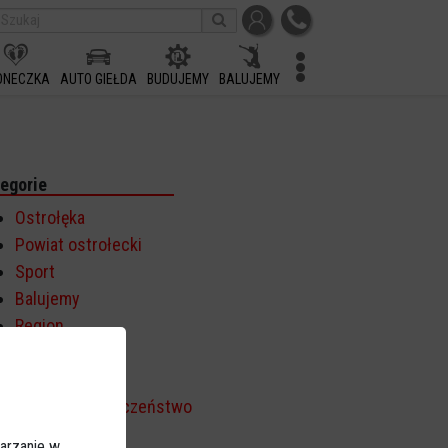
ONECZKA
AUTO GIEŁDA
BUDUJEMY
BALUJEMY
egorie
Ostrołęka
Powiat ostrołecki
Sport
Balujemy
Region
Polska
Budujemy
Kościół i społeczeństwo
TV Ostrołęka
arzanie w