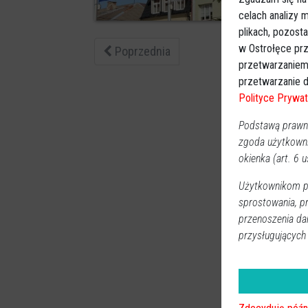
3
celach analizy
plikach, pozost
w Ostrołęce prz
Poprzednia
przetwarzaniem
przetwarzanie d
Polityce Prywat
Podstawą prawną
zgoda użytkown
okienka (art. 6 us
Użytkownikom pr
sprostowania, p
przenoszenia da
przysługujących