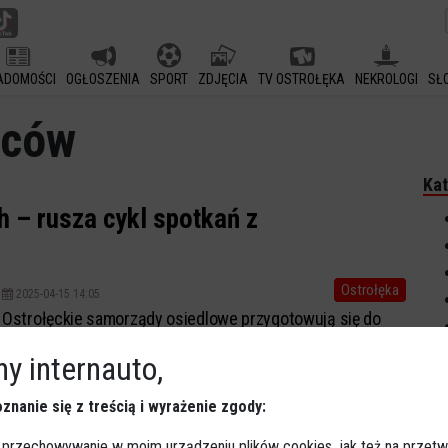
ADOMOŚCI
OGŁOSZENIA
SPORT
ZDJĘCIA
TV OSTROŁĘKA
NEKROLOGI
SŁ
ńców
Kat
 – rusza cykl spotkań z
Ostrołęka
2025-04-15 14:05
Ostrołęckie samorządy osiedlowe przygotowują się do
ważnego momentu w swoim kalendarzu – już wkrótce
y internauto,
rozpoczną się coroczne spotkania sprawozdawcze. To
okazja, by mieszkańcy poznali szczegóły działań
znanie się z treścią i wyrażenie zgody:
podejmowanych w ich najbliższym otoczeniu oraz
 przechowywanie w moim urządzeniu plików cookies, jak też na przetw