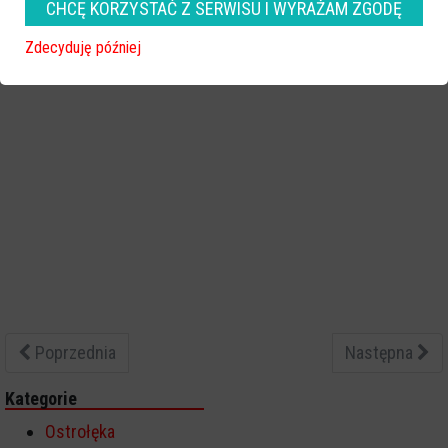
CHCĘ KORZYSTAĆ Z SERWISU I WYRAŻAM ZGODĘ
Zdecyduję później
Poprzednia
Następna
Kategorie
Ostrołęka