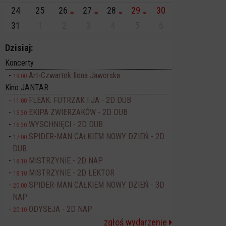
24
25
26
27
28
29
30
31
1
2
3
4
5
6
Dzisiaj:
Koncerty
Art-Czwartek Ilona Jaworska
19:00
Kino JANTAR
FLEAK. FUTRZAK I JA - 2D DUB
11:00
EKIPA ZWIERZAKÓW - 2D DUB
15:30
WYSCHNIĘCI - 2D DUB
16:30
SPIDER-MAN CAŁKIEM NOWY DZIEŃ - 2D
17:00
DUB
MISTRZYNIE - 2D NAP
18:10
MISTRZYNIE - 2D LEKTOR
18:10
SPIDER-MAN CAŁKIEM NOWY DZIEŃ - 3D
20:00
NAP
ODYSEJA - 2D NAP
20:10
zgłoś wydarzenie