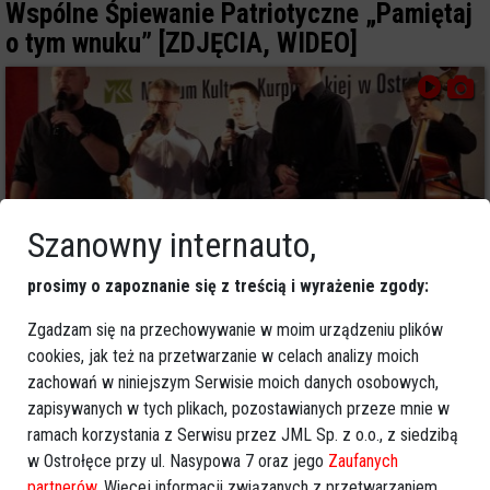
Wspólne Śpiewanie Patriotyczne „Pamiętaj
o tym wnuku” [ZDJĘCIA, WIDEO]
Szanowny internauto,
prosimy o zapoznanie się z treścią i wyrażenie zgody:
Zgadzam się na przechowywanie w moim urządzeniu plików
1
cookies, jak też na przetwarzanie w celach analizy moich
Ostrołęka
zachowań w niniejszym Serwisie moich danych osobowych,
2022-11-11 17:48
zapisywanych w tych plikach, pozostawianych przeze mnie w
Wspólne śpiewanie patriotyczne w Muzeum
ramach korzystania z Serwisu przez JML Sp. z o.o., z siedzibą
Kultury Kurpiowskiej [ZDJĘCIA]
w Ostrołęce przy ul. Nasypowa 7 oraz jego
Zaufanych
partnerów
. Więcej informacji związanych z przetwarzaniem