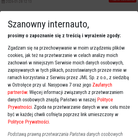
2026-01-28 12:13
Poprzednia
Następna
Szanowny internauto,
Kategorie
prosimy o zapoznanie się z treścią i wyrażenie zgody:
Ostrołęka
Zgadzam się na przechowywanie w moim urządzeniu plików
Powiat ostrołecki
cookies, jak też na przetwarzanie w celach analizy moich
Sport
zachowań w niniejszym Serwisie moich danych osobowych,
Balujemy
zapisywanych w tych plikach, pozostawianych przeze mnie w
Region
ramach korzystania z Serwisu przez JML Sp. z o.o., z siedzibą
Polska
w Ostrołęce przy ul. Nasypowa 7 oraz jego
Zaufanych
partnerów
. Więcej informacji związanych z przetwarzaniem
Budujemy
danych osobowych znajdą Państwo w naszej
Polityce
Kościół i społeczeństwo
Prywatności
. Zgoda na przetwarzanie danych w ww. celu może
TV Ostrołęka
być w każdej chwili cofnięta poprzez link umieszczony w
Kalendarz imprez
Polityce Prywatności
.
Podstawą prawną przetwarzania Państwa danych osobowych
sierpień 2026