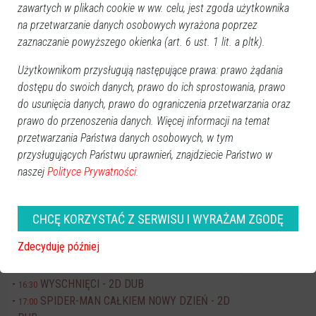
zawartych w plikach cookie w ww. celu, jest zgoda użytkownika
Pn
Wt
Śr
Cz
Pt
So
Nd
na przetwarzanie danych osobowych wyrażona poprzez
27
28
29
30
31
1
2
zaznaczanie powyższego okienka (art. 6 ust. 1 lit. a pltk).
3
4
5
6
7
8
9
Użytkownikom przysługują następujące prawa: prawo żądania
10
11
12
13
14
15
16
dostępu do swoich danych, prawo do ich sprostowania, prawo
17
18
19
20
21
22
23
do usunięcia danych, prawo do ograniczenia przetwarzania oraz
prawo do przenoszenia danych. Więcej informacji na temat
24
25
26
27
28
29
30
przetwarzania Państwa danych osobowych, w tym
31
1
2
3
4
5
6
przysługujących Państwu uprawnień, znajdziecie Państwo w
naszej
Polityce Prywatności.
Dzisiaj:
Koncerty
Art-Czwartek Ilona Jaworska
19:00
CHCĘ KORZYSTAĆ Z SERWISU I WYRAŻAM ZGODĘ
Kino JANTAR
Zdecyduję później
FLEAK. FUTRZAK I JA - 2D DUB
11:00
EKIPA ZWIERZAKÓW - 2D DUB
15:30
WYSCHNIĘCI - 2D DUB
16:30
SPIDER-MAN CAŁKIEM NOWY DZIEŃ - 2D
17:00