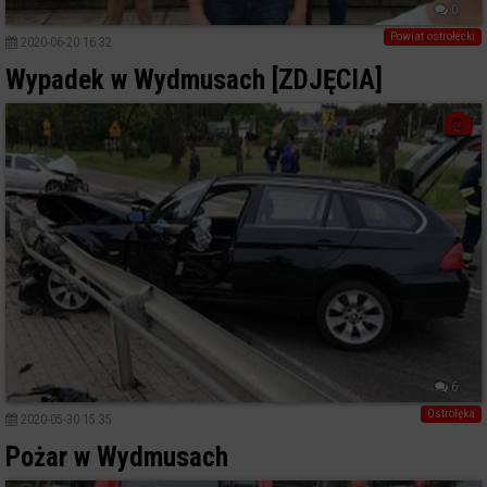
0
Powiat ostrołecki
2020-06-20 16:32
Wypadek w Wydmusach [ZDJĘCIA]
6
Ostrołęka
2020-05-30 15:35
Pożar w Wydmusach