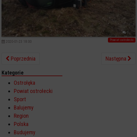
1
Powiat ostrołecki
2020-01-23 18:00
Poprzednia
Następna
Kategorie
Ostrołęka
Powiat ostrołecki
Sport
Balujemy
Region
Polska
Budujemy