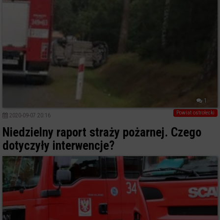
1
Powiat ostrołecki
2020-09-07 20:16
Niedzielny raport straży pożarnej. Czego
dotyczyły interwencje?