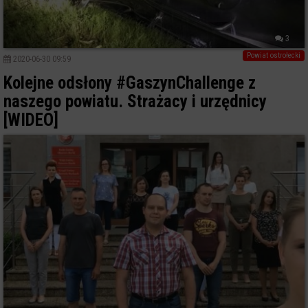
3
Powiat ostrołecki
2020-06-30 09:59
Kolejne odsłony #GaszynChallenge z
naszego powiatu. Strażacy i urzędnicy
[WIDEO]