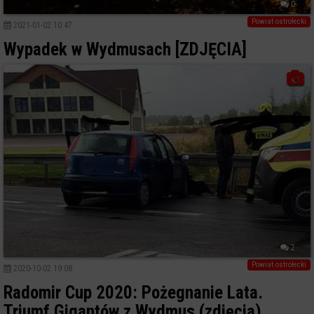
0
Powiat ostrołecki
2021-01-02 10:47
Wypadek w Wydmusach [ZDJĘCIA]
2
Powiat ostrołecki
2020-10-02 19:08
Radomir Cup 2020: Pożegnanie Lata.
Triumf Gigantów z Wydmus (zdjęcia)