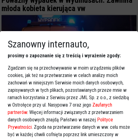
Poważny wypadek w Wydmusach. Zawiniła
młoda kobieta kierująca vw
Szanowny internauto,
prosimy o zapoznanie się z treścią i wyrażenie zgody:
Zgadzam się na przechowywanie w moim urządzeniu plików
cookies, jak też na przetwarzanie w celach analizy moich
zachowań w niniejszym Serwisie moich danych osobowych,
zapisywanych w tych plikach, pozostawianych przeze mnie w
5
ramach korzystania z Serwisu przez JML Sp. z o.o., z siedzibą
Powiat ostrołecki
w Ostrołęce przy ul. Nasypowa 7 oraz jego
Zaufanych
2021-11-04 18:08
partnerów
. Więcej informacji związanych z przetwarzaniem
Osobówka wjechała w krowę. Dwie osoby
danych osobowych znajdą Państwo w naszej
Polityce
zabrane do szpitala
Prywatności
. Zgoda na przetwarzanie danych w ww. celu może
być w każdej chwili cofnięta poprzez link umieszczony w