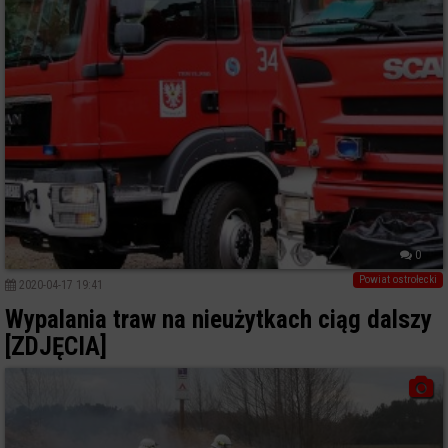
0
Powiat ostrołecki
2020-04-17 19:41
Wypalania traw na nieużytkach ciąg dalszy
[ZDJĘCIA]