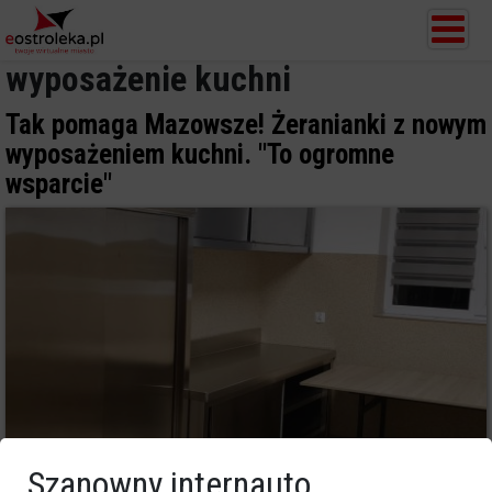
wyposażenie kuchni
Tak pomaga Mazowsze! Żeranianki z nowym
wyposażeniem kuchni. "To ogromne
wsparcie"
Szanowny internauto,