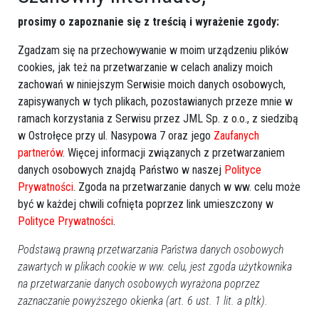
0
Powiat ostrołecki
prosimy o zapoznanie się z treścią i wyrażenie zgody:
2025-11-10 13:09
Zgadzam się na przechowywanie w moim urządzeniu plików
Poprzednia
Następna
cookies, jak też na przetwarzanie w celach analizy moich
zachowań w niniejszym Serwisie moich danych osobowych,
Kategorie
zapisywanych w tych plikach, pozostawianych przeze mnie w
Ostrołęka
ramach korzystania z Serwisu przez JML Sp. z o.o., z siedzibą
w Ostrołęce przy ul. Nasypowa 7 oraz jego
Zaufanych
Powiat ostrołecki
partnerów
. Więcej informacji związanych z przetwarzaniem
Sport
danych osobowych znajdą Państwo w naszej
Polityce
Balujemy
Prywatności
. Zgoda na przetwarzanie danych w ww. celu może
Region
być w każdej chwili cofnięta poprzez link umieszczony w
Polska
Polityce Prywatności
.
Budujemy
Podstawą prawną przetwarzania Państwa danych osobowych
Kościół i społeczeństwo
zawartych w plikach cookie w ww. celu, jest zgoda użytkownika
TV Ostrołęka
na przetwarzanie danych osobowych wyrażona poprzez
Kalendarz imprez
zaznaczanie powyższego okienka (art. 6 ust. 1 lit. a pltk).