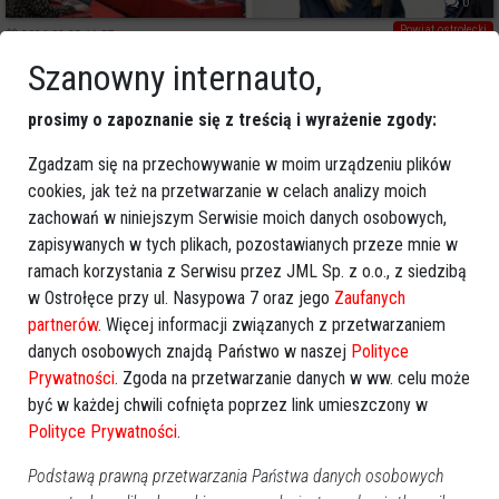
0
Powiat ostrołecki
2026-02-25 11:57
Szanowny internauto,
Poprzednia
Następna
prosimy o zapoznanie się z treścią i wyrażenie zgody:
Kategorie
Zgadzam się na przechowywanie w moim urządzeniu plików
Ostrołęka
cookies, jak też na przetwarzanie w celach analizy moich
Powiat ostrołecki
zachowań w niniejszym Serwisie moich danych osobowych,
zapisywanych w tych plikach, pozostawianych przeze mnie w
Sport
ramach korzystania z Serwisu przez JML Sp. z o.o., z siedzibą
Balujemy
w Ostrołęce przy ul. Nasypowa 7 oraz jego
Zaufanych
Region
partnerów
. Więcej informacji związanych z przetwarzaniem
Polska
danych osobowych znajdą Państwo w naszej
Polityce
Budujemy
Prywatności
. Zgoda na przetwarzanie danych w ww. celu może
Kościół i społeczeństwo
być w każdej chwili cofnięta poprzez link umieszczony w
TV Ostrołęka
Polityce Prywatności
.
Kalendarz imprez
Podstawą prawną przetwarzania Państwa danych osobowych