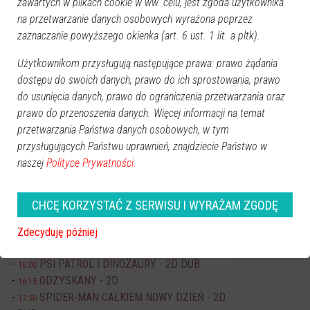
zawartych w plikach cookie w ww. celu, jest zgoda użytkownika
sierpień 2026
na przetwarzanie danych osobowych wyrażona poprzez
zaznaczanie powyższego okienka (art. 6 ust. 1 lit. a pltk).
Pn
Wt
Śr
Cz
Pt
So
Nd
27
28
29
30
31
1
2
Użytkownikom przysługują następujące prawa: prawo żądania
3
4
5
6
7
8
9
dostępu do swoich danych, prawo do ich sprostowania, prawo
do usunięcia danych, prawo do ograniczenia przetwarzania oraz
10
11
12
13
14
15
16
prawo do przenoszenia danych. Więcej informacji na temat
17
18
19
20
21
22
23
przetwarzania Państwa danych osobowych, w tym
24
25
26
27
28
29
30
przysługujących Państwu uprawnień, znajdziecie Państwo w
31
1
2
3
4
5
6
naszej
Polityce Prywatności.
Dzisiaj:
CHCĘ KORZYSTAĆ Z SERWISU I WYRAŻAM ZGODĘ
Wydarzenia
Dionizje 2026
17:30
Zdecyduję później
Kino JANTAR
PSI PATROL I DINOZAURY - 2D DUB
16:00
ODZYSKANY - 2D
16:15
SPIDER-MAN CAŁKIEM NOWY DZIEŃ - 2D
17:50