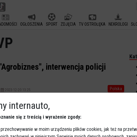
ADOMOŚCI
OGŁOSZENIA
SPORT
ZDJĘCIA
TV OSTROŁĘKA
NEKROLOGI
SŁ
VP
Kat
Agrobiznes", interwencja policji
Polska
2023-12-20 13:25
Rozpoczęły się zmiany zarządów w mediach publicznych.
y internauto,
Do siedzib mediów weszli przedstawiciele powołani przez
ministra kultury i dziedzictwa narodowego. W TVP
znanie się z treścią i wyrażenie zgody:
dochodziło do awantur, interweniowała policja. Przerwano
 przechowywanie w moim urządzeniu plików cookies, jak też na przetw
nadawanie kanału TVP Info.
 moich zachowań w niniejszym Serwisie moich danych osobowych, zapi