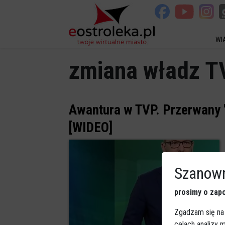
WI
zmiana władz T
Awantura w TVP. Przerwany "
[WIDEO]
Szanown
prosimy o zapo
Zgadzam się na
celach analizy