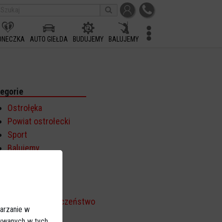
ONECZKA
AUTO GIEŁDA
BUDUJEMY
BALUJEMY
egorie
Ostrołęka
Powiat ostrołecki
Sport
Balujemy
Region
Polska
Budujemy
Kościół i społeczeństwo
arzanie w
TV Ostrołęka
sywanych w tych