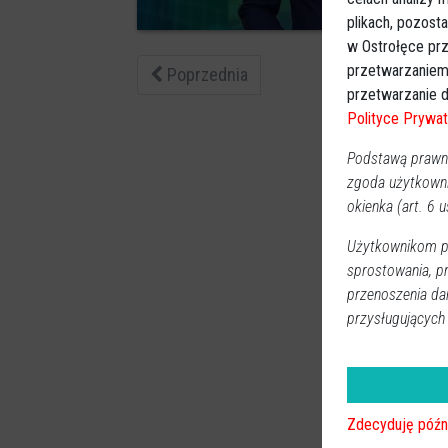
32
plikach, pozost
w Ostrołęce prz
przetwarzaniem
Poprzednia
przetwarzanie d
Polityce Prywat
Podstawą prawną
zgoda użytkown
okienka (art. 6 us
Użytkownikom pr
sprostowania, p
przenoszenia da
przysługujących
Zdecyduję późn