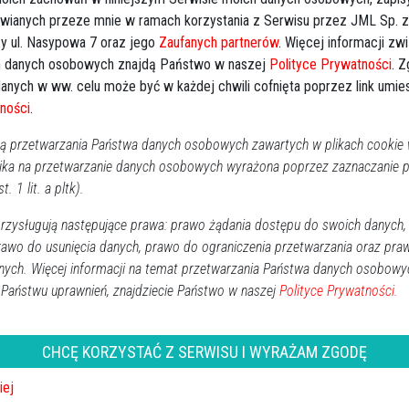
awianych przeze mnie w ramach korzystania z Serwisu przez JML Sp. z o
Kal
y ul. Nasypowa 7 oraz jego
Zaufanych partnerów
. Więcej informacji zw
 danych osobowych znajdą Państwo w naszej
Polityce Prywatności
. 
Następna
anych w ww. celu może być w każdej chwili cofnięta poprzez link umi
P
ności
.
2
 przetwarzania Państwa danych osobowych zawartych w plikach cookie w
ika na przetwarzanie danych osobowych wyrażona poprzez zaznaczanie
1
t. 1 lit. a pltk).
1
zysługują następujące prawa: prawo żądania dostępu do swoich danych,
2
rawo do usunięcia danych, prawo do ograniczenia przetwarzania oraz pra
3
nych. Więcej informacji na temat przetwarzania Państwa danych osobowy
 Państwu uprawnień, znajdziecie Państwo w naszej
Polityce Prywatności.
Dz
Wy
CHCĘ KORZYSTAĆ Z SERWISU I WYRAŻAM ZGODĘ
Ki
iej