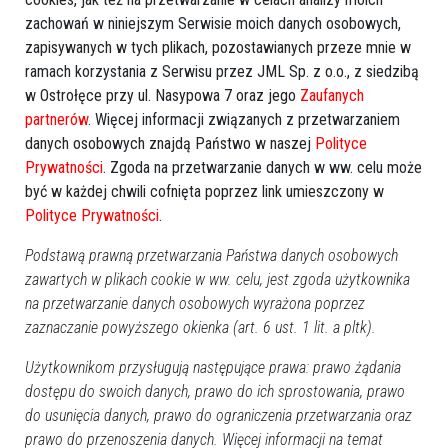
Stawka większa niż śmierć”
zachowań w niniejszym Serwisie moich danych osobowych,
zapisywanych w tych plikach, pozostawianych przeze mnie w
ramach korzystania z Serwisu przez JML Sp. z o.o., z siedzibą
w Ostrołęce przy ul. Nasypowa 7 oraz jego
Zaufanych
partnerów
. Więcej informacji związanych z przetwarzaniem
danych osobowych znajdą Państwo w naszej
Polityce
Prywatności
. Zgoda na przetwarzanie danych w ww. celu może
być w każdej chwili cofnięta poprzez link umieszczony w
Polityce Prywatności
.
Podstawą prawną przetwarzania Państwa danych osobowych
zawartych w plikach cookie w ww. celu, jest zgoda użytkownika
0
na przetwarzanie danych osobowych wyrażona poprzez
Ostrołęka
2012-03-16 15:11
zaznaczanie powyższego okienka (art. 6 ust. 1 lit. a pltk).
Użytkownikom przysługują następujące prawa: prawo żądania
Poprzednia
Następna
dostępu do swoich danych, prawo do ich sprostowania, prawo
do usunięcia danych, prawo do ograniczenia przetwarzania oraz
Kategorie
prawo do przenoszenia danych. Więcej informacji na temat