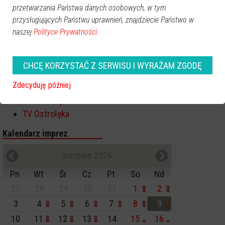
Ostrołęka
przetwarzania Państwa danych osobowych, w tym
Powiat ostrołecki
przysługujących Państwu uprawnień, znajdziecie Państwo w
naszej
Polityce Prywatności.
Sport
Balujemy
Region
CHCĘ KORZYSTAĆ Z SERWISU I WYRAŻAM ZGODĘ
Polska
Zdecyduję później
Budujemy
Kościół i społeczeństwo
TV Ostrołęka
Kalendarz imprez
sierpień 2026
Pn
Wt
Śr
Cz
Pt
So
Nd
27
28
29
30
31
1
2
3
4
5
6
7
8
9
10
11
12
13
14
15
16