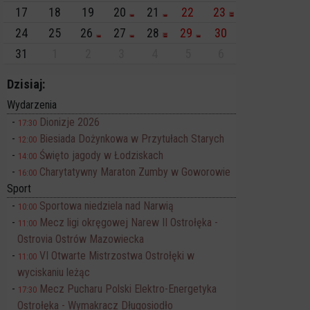
17
18
19
20
21
22
23
24
25
26
27
28
29
30
31
1
2
3
4
5
6
Dzisiaj:
Wydarzenia
Dionizje 2026
17:30
Biesiada Dożynkowa w Przytułach Starych
12:00
Święto jagody w Łodziskach
14:00
Charytatywny Maraton Zumby w Goworowie
16:00
Sport
Sportowa niedziela nad Narwią
10:00
Mecz ligi okręgowej Narew II Ostrołęka -
11:00
Ostrovia Ostrów Mazowiecka
VI Otwarte Mistrzostwa Ostrołęki w
11:00
wyciskaniu leżąc
Mecz Pucharu Polski Elektro-Energetyka
17:30
Ostrołęka - Wymakracz Długosiodło